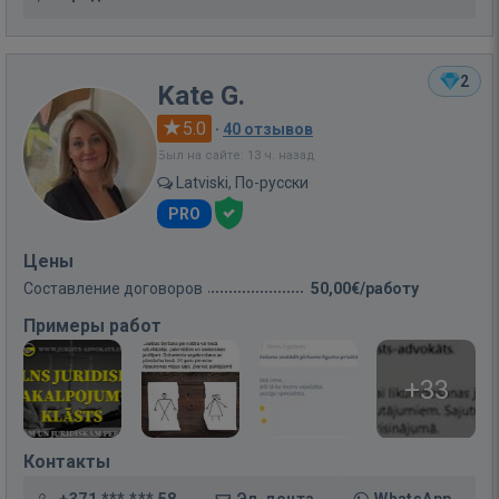
2
Kate G.
5.0
·
40 отзывов
Был на сайте: 13 ч. назад
Latviski, По-русски
PRO
Цены
Составление договоров
50,00€/работу
Примеры работ
+33
Контакты