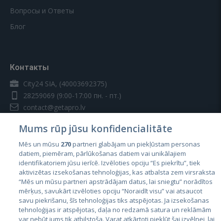
Вопросы и Ответы
Блог
Контакты
City24 SIA, (40003692375)
28259069
(9:00-17:00 пн. - пт.)
contact@getapro.lv
Mums rūp jūsu konfidencialitāte
Mēs un mūsu
270
partneri glabājam un piekļūstam personas
datiem, piemēram, pārlūkošanas datiem vai unikālajiem
identifikatoriem jūsu ierīcē. Izvēloties opciju “Es piekrītu”, tiek
Страны
aktivizētas izsekošanas tehnoloģijas, kas atbalsta zem virsraksta
Эстония
“Mēs un mūsu partneri apstrādājam datus, lai sniegtu” norādītos
mērķus, savukārt izvēloties opciju “Noraidīt visu” vai atsaucot
Латвия
savu piekrišanu, šīs tehnoloģijas tiks atspējotas. Ja izsekošanas
tehnoloģijas ir atspējotas, daļa no redzamā satura un reklāmām
Литва
var nebūt jums tik atbilstoša. Varat atkārtoti piekļūt šai izvēlnei, lai