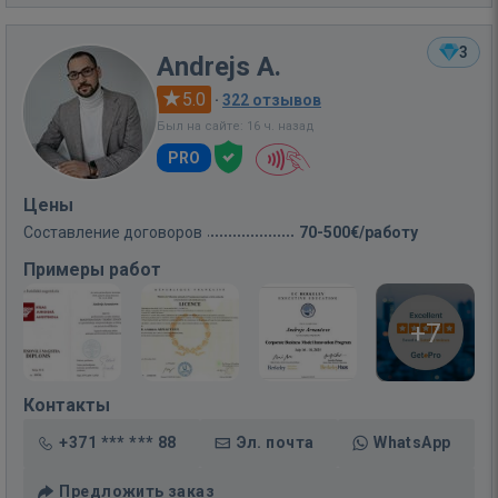
3
Andrejs A.
5.0
·
322 отзывов
Был на сайте: 16 ч. назад
PRO
Цены
Составление договоров
70-500€/работу
Примеры работ
+7
Контакты
+371 *** *** 88
Эл. почта
WhatsApp
Предложить заказ