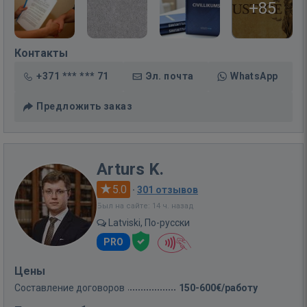
+85
Контакты
+371 *** *** 71
Эл. почта
WhatsApp
Предложить заказ
Arturs K.
5.0
·
301 отзывов
Был на сайте: 14 ч. назад
Latviski, По-русски
PRO
Цены
Составление договоров
150-600€/работу