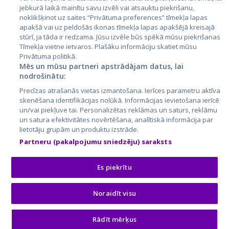
jebkurā laikā mainītu savu izvēli vai atsauktu piekrišanu,
noklikšķinot uz saites “Privātuma preferences” tīmekļa lapas
apakšā vai uz peldošās ikonas tīmekļa lapas apakšējā kreisajā
stūrī, ja tāda ir redzama. Jūsu izvēle būs spēkā mūsu piekrišanas
Tīmekļa vietne ietvaros. Plašāku informāciju skatiet mūsu
Privātuma politikā.
Mēs un mūsu partneri apstrādājam datus, lai
nodrošinātu:
City24.lv
CVbankas.lt
Precīzas atrašanās vietas izmantošana. Ierīces parametru aktīva
City24.ee
Kainos.lt
skenēšana identifikācijas nolūkā. Informācijas ievietošana ierīcē
un/vai piekļuve tai. Personalizētas reklāmas un saturs, reklāmu
GetaPro.lv
Paslaugos.lt
un satura efektivitātes novērtēšana, analītiskā informācija par
GetaPro.ee
auto24.ee
lietotāju grupām un produktu izstrāde.
Skelbiu.lt
KV.ee
Partneru (pakalpojumu sniedzēju) saraksts
Autoplius.lt
Osta.ee
Aruodas.lt
KuldneBörs.ee
Es piekrītu
Noraidīt visu
© 2026 GetaPro. Все права защищены.
Rādīt mērķus