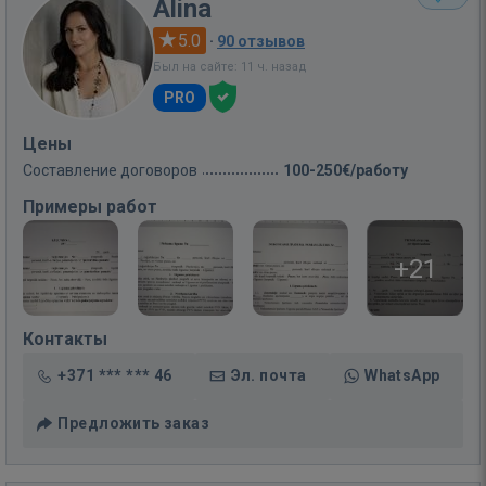
Alina
5.0
·
90 отзывов
Был на сайте: 11 ч. назад
PRO
Цены
Составление договоров
100-250€/работу
Примеры работ
+21
Контакты
+371 *** *** 46
Эл. почта
WhatsApp
Предложить заказ