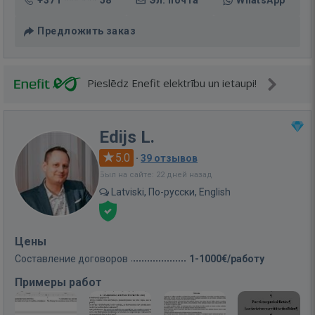
+371 *** *** 58
Эл. почта
WhatsApp
Предложить заказ
Pieslēdz Enefit elektrību un ietaupi!
Edijs L.
5.0
·
39 отзывов
Был на сайте: 22 дней назад
Latviski, По-русски, English
Цены
Составление договоров
1-1000€/работу
Примеры работ