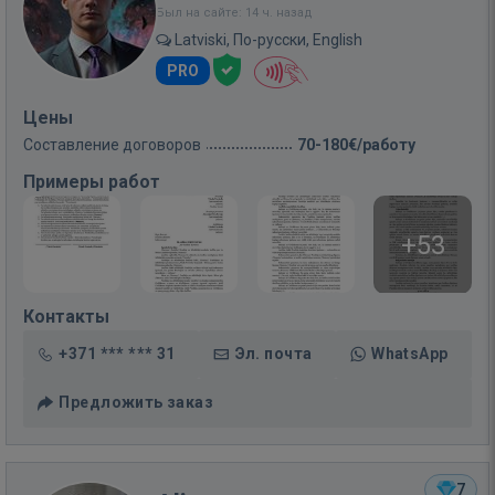
Был на сайте: 14 ч. назад
Latviski, По-русски, English
PRO
Цены
Составление договоров
70-180€/работу
Примеры работ
+53
Контакты
+371 *** *** 31
Эл. почта
WhatsApp
Предложить заказ
7