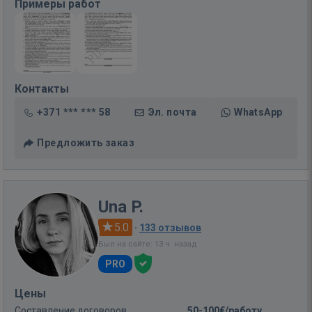
Примеры работ
Контакты
+371 *** *** 58
Эл. почта
WhatsApp
Предложить заказ
Una P.
5.0
·
133 отзывов
Был на сайте: 13 ч. назад
PRO
Цены
Составление договоров
50-100€/работу