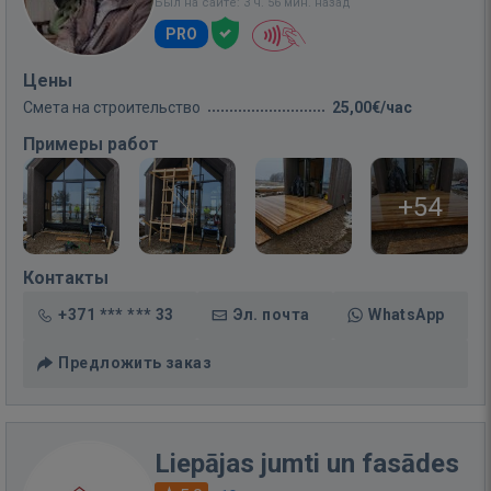
Был на сайте: 3 ч. 56 мин. назад
PRO
Цены
Смета на строительство
25,00€/час
Примеры работ
+54
Контакты
+371 *** *** 33
Эл. почта
WhatsApp
Предложить заказ
Liepājas jumti un fasādes