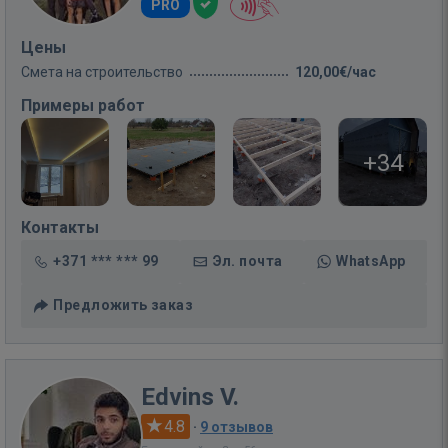
PRO
Цены
Смета на строительство
120,00€/час
Примеры работ
+34
Контакты
+371 *** *** 99
Эл. почта
WhatsApp
Предложить заказ
Edvins V.
4.8
·
9 отзывов