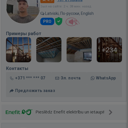
Был на сайте: 2 ч. 38 мин. назад
Latviski, По-русски, English
PRO
Примеры работ
+234
Контакты
+371 *** *** 07
Эл. почта
WhatsApp
Предложить заказ
Pieslēdz Enefit elektrību un ietaupi!