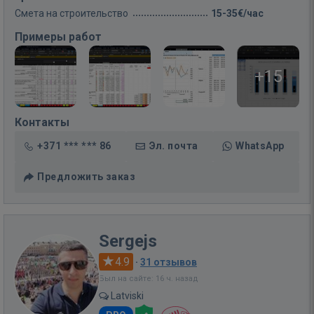
Смета на строительство
15-35€/час
Примеры работ
+15
Контакты
+371 *** *** 86
Эл. почта
WhatsApp
Предложить заказ
Sergejs
4.9
·
31 отзывов
Был на сайте: 16 ч. назад
Latviski