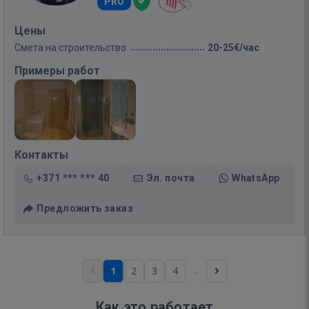
PRO
Цены
Смета на строительство
20-25€/час
Примеры работ
Контакты
+371 *** *** 40
Эл. почта
WhatsApp
Предложить заказ
...
1
2
3
4
Как это работает