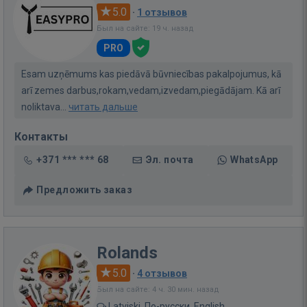
5.0
·
1 отзывов
Был на сайте: 19 ч. назад
PRO
Esam uzņēmums kas piedāvā būvniecības pakalpojumus, kā
arī zemes darbus,rokam,vedam,izvedam,piegādājam. Kā arī
noliktava...
читать дальше
Контакты
+371 *** *** 68
Эл. почта
WhatsApp
Предложить заказ
Rolands
5.0
·
4 отзывов
Был на сайте: 4 ч. 30 мин. назад
Latviski, По-русски, English