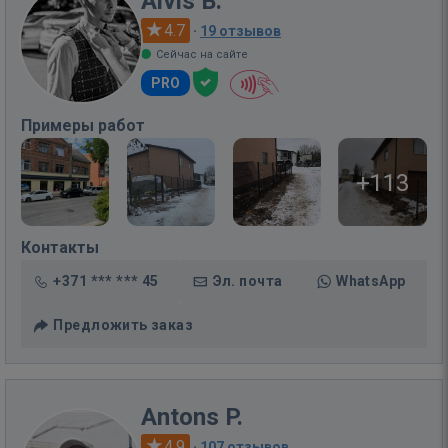
Aivis B.
4.7
·
19 отзывов
Сейчас на сайте
PRO
Примеры работ
+113
Контакты
+371 *** *** 45
Эл. почта
WhatsApp
Предложить заказ
Antons P.
4.9
·
107 отзывов