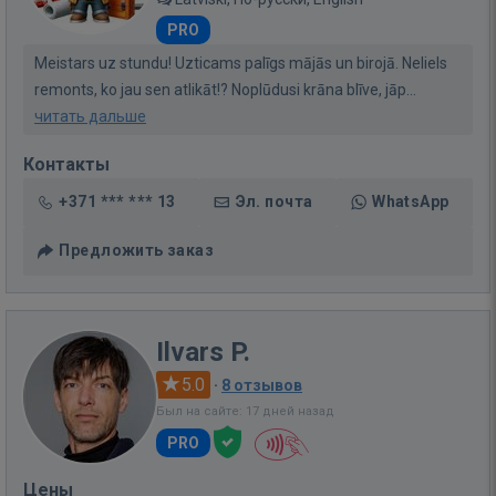
PRO
Meistars uz stundu! Uzticams palīgs mājās un birojā. Neliels
remonts, ko jau sen atlikāt!? Noplūdusi krāna blīve, jāp...
читать дальше
Контакты
+371 *** *** 13
Эл. почта
WhatsApp
Предложить заказ
Ilvars P.
5.0
·
8 отзывов
Был на сайте: 17 дней назад
PRO
Цены