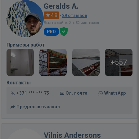
Geralds A.
4.8
·
29 отзывов
Был на сайте: 2 ч. 52 мин. назад
PRO
Примеры работ
+557
Контакты
+371 *** *** 75
Эл. почта
WhatsApp
Предложить заказ
Vilnis Andersons