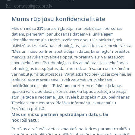
contact@getapro.lv
Mums rūp jūsu konfidencialitāte
Mēs un mūsu
270
partneri glabājam un piekļūstam personas
datiem, piemēram, pārlūkošanas datiem vai unikālajiem
identifikatoriem jūsu ierīcē. Izvēloties opciju “Es piekrītu”, tiek
Страны
aktivizētas izsekošanas tehnoloģijas, kas atbalsta zem virsraksta
Эстония
“Mēs un mūsu partneri apstrādājam datus, lai sniegtu” norādītos
mērķus, savukārt izvēloties opciju “Noraidīt visu” vai atsaucot
Латвия
savu piekrišanu, šīs tehnoloģijas tiks atspējotas. Ja izsekošanas
tehnoloģijas ir atspējotas, daļa no redzamā satura un reklāmām
Литва
var nebūt jums tik atbilstoša. Varat atkārtoti piekļūt šai izvēlnei, lai
jebkurā laikā mainītu savu izvēli vai atsauktu piekrišanu,
noklikšķinot uz saites “Privātuma preferences” tīmekļa lapas
apakšā vai uz peldošās ikonas tīmekļa lapas apakšējā kreisajā
stūrī, ja tāda ir redzama. Jūsu izvēle būs spēkā mūsu piekrišanas
Tīmekļa vietne ietvaros. Plašāku informāciju skatiet mūsu
Privātuma politikā.
Mēs un mūsu partneri apstrādājam datus, lai
nodrošinātu:
City24.lv
CVbankas.lt
Precīzas atrašanās vietas izmantošana. Ierīces parametru aktīva
City24.ee
Kainos.lt
skenēšana identifikācijas nolūkā. Informācijas ievietošana ierīcē