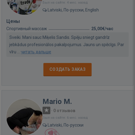
Был на сайте: 4 мес. назад
Latviski, По-русски, English
Цены
Спортивный массаж
25,00€/час
Sveiki. Mani sauc Miķelis Sandis. Spēju sniegt gandrīz
jebkādus profesionālos pakalpojumus. Jauns un spēcīgs. Par
vīru ...
читать дальше
СОЗДАТЬ ЗАКАЗ
Mario M.
·
0 отзывов
Был на сайте: 6 мес. назад
Latviski, По-русски