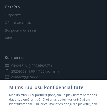
GetaPro
О проекте
Обратная связь
Вопросы и Ответы
Блог
Контакты
City24 SIA, (40003692375)
28259069
(9:00-17:00 пн. - пт.)
contact@getapro.lv
Mums rūp jūsu konfidencialitāte
Mēs un mūsu
270
partneri glabājam un piekļūstam personas
datiem, piemēram, pārlūkošanas datiem vai unikālajiem
identifikatoriem jūsu ierīcē. Izvēloties opciju “Es piekrītu”, tiek
Страны