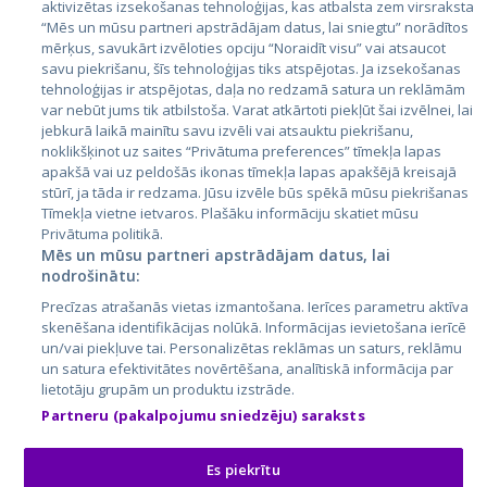
aktivizētas izsekošanas tehnoloģijas, kas atbalsta zem virsraksta
Эстония
“Mēs un mūsu partneri apstrādājam datus, lai sniegtu” norādītos
mērķus, savukārt izvēloties opciju “Noraidīt visu” vai atsaucot
Латвия
savu piekrišanu, šīs tehnoloģijas tiks atspējotas. Ja izsekošanas
tehnoloģijas ir atspējotas, daļa no redzamā satura un reklāmām
Литва
var nebūt jums tik atbilstoša. Varat atkārtoti piekļūt šai izvēlnei, lai
jebkurā laikā mainītu savu izvēli vai atsauktu piekrišanu,
noklikšķinot uz saites “Privātuma preferences” tīmekļa lapas
apakšā vai uz peldošās ikonas tīmekļa lapas apakšējā kreisajā
stūrī, ja tāda ir redzama. Jūsu izvēle būs spēkā mūsu piekrišanas
Tīmekļa vietne ietvaros. Plašāku informāciju skatiet mūsu
Privātuma politikā.
Mēs un mūsu partneri apstrādājam datus, lai
nodrošinātu:
City24.lv
CVbankas.lt
Precīzas atrašanās vietas izmantošana. Ierīces parametru aktīva
City24.ee
Kainos.lt
skenēšana identifikācijas nolūkā. Informācijas ievietošana ierīcē
un/vai piekļuve tai. Personalizētas reklāmas un saturs, reklāmu
GetaPro.lv
Paslaugos.lt
un satura efektivitātes novērtēšana, analītiskā informācija par
GetaPro.ee
auto24.ee
lietotāju grupām un produktu izstrāde.
Skelbiu.lt
KV.ee
Partneru (pakalpojumu sniedzēju) saraksts
Autoplius.lt
Osta.ee
Aruodas.lt
KuldneBörs.ee
Es piekrītu