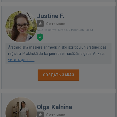
Justīne F.
·
0 отзывов
Был на сайте: 5 года, 7 месяцев назад
Ārstnieciskā masiere ar medicīnisko izglītību un ārstniecības
reģistru. Praktiskā darba pieredze masāžās 5.gads. Ar katr...
читать дальше
СОЗДАТЬ ЗАКАЗ
Olga Kalnina
·
0 отзывов