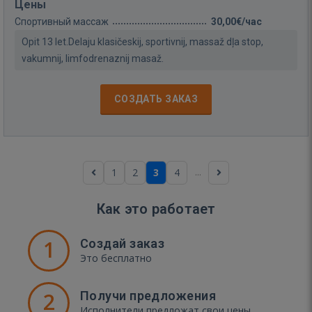
Цены
Спортивный массаж
30,00€/час
Opit 13 let.Delaju klasičeskij, sportivnij, massaž dļa stop,
vakumnij, limfodrenaznij masaž.
СОЗДАТЬ ЗАКАЗ
...
1
2
3
4
Как это работает
1
Создай заказ
Это бесплатно
2
Получи предложения
Исполнители предложат свои цены