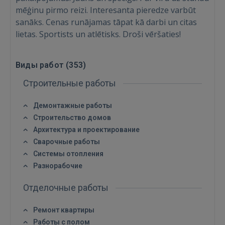
mēģinu pirmo reizi. Interesanta pieredze varbūt
sanāks. Cenas runājamas tāpat kā darbi un citas
lietas. Sportists un atlētisks. Droši vēršaties!
Виды работ (
353
)
Строительные работы
Демонтажные работы
Строительство домов
Архитектура и проектирование
Сварочные работы
Системы отопления
Разнорабочие
Отделочные работы
Ремонт квартиры
Работы с полом