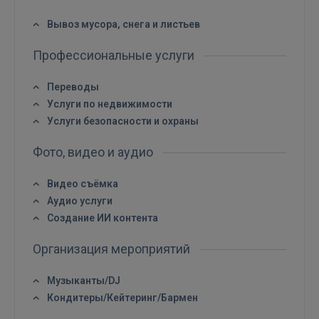
Вывоз мусора, снега и листьев
Войти
Профессиональные услуги
Переводы
Услуги по недвижимости
Услуги безопасности и охраны
ВОЙТИ
Фото, видео и аудио
Забыли пароль?
Запомнить?
Видео съёмка
Аудио услуги
Создание ИИ контента
FACEBOOK
Организация мероприятий
GOOGLE
Музыканты/DJ
Кондитеры/Кейтеринг/Бармен
 Sign in with Apple