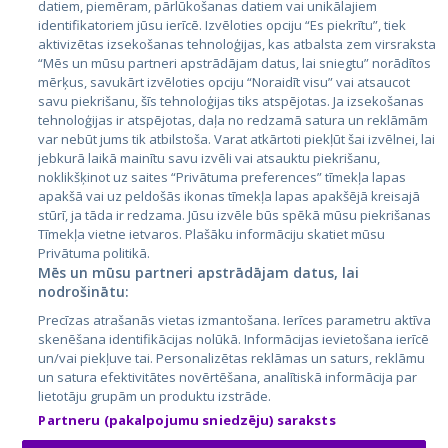
datiem, piemēram, pārlūkošanas datiem vai unikālajiem
Страны
identifikatoriem jūsu ierīcē. Izvēloties opciju “Es piekrītu”, tiek
aktivizētas izsekošanas tehnoloģijas, kas atbalsta zem virsraksta
Эстония
“Mēs un mūsu partneri apstrādājam datus, lai sniegtu” norādītos
Латвия
mērķus, savukārt izvēloties opciju “Noraidīt visu” vai atsaucot
savu piekrišanu, šīs tehnoloģijas tiks atspējotas. Ja izsekošanas
Литва
tehnoloģijas ir atspējotas, daļa no redzamā satura un reklāmām
var nebūt jums tik atbilstoša. Varat atkārtoti piekļūt šai izvēlnei, lai
jebkurā laikā mainītu savu izvēli vai atsauktu piekrišanu,
noklikšķinot uz saites “Privātuma preferences” tīmekļa lapas
apakšā vai uz peldošās ikonas tīmekļa lapas apakšējā kreisajā
stūrī, ja tāda ir redzama. Jūsu izvēle būs spēkā mūsu piekrišanas
Tīmekļa vietne ietvaros. Plašāku informāciju skatiet mūsu
Privātuma politikā.
Mēs un mūsu partneri apstrādājam datus, lai
nodrošinātu:
City24.lv
CVbankas.lt
Precīzas atrašanās vietas izmantošana. Ierīces parametru aktīva
City24.ee
Kainos.lt
skenēšana identifikācijas nolūkā. Informācijas ievietošana ierīcē
GetaPro.lv
Paslaugos.lt
un/vai piekļuve tai. Personalizētas reklāmas un saturs, reklāmu
GetaPro.ee
auto24.ee
un satura efektivitātes novērtēšana, analītiskā informācija par
lietotāju grupām un produktu izstrāde.
Skelbiu.lt
KV.ee
Partneru (pakalpojumu sniedzēju) saraksts
Autoplius.lt
Osta.ee
Aruodas.lt
KuldneBörs.ee