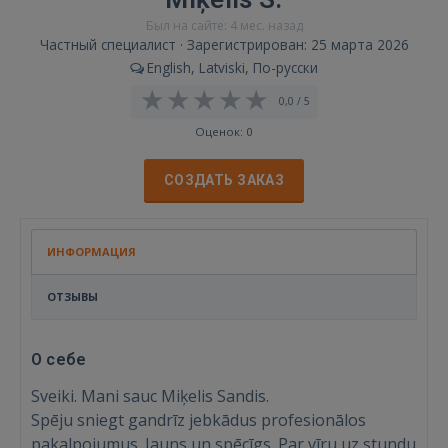
Был на сайте: 4 мес. назад
Частный специалист · Зарегистрирован: 25 марта 2026
English, Latviski, По-русски
0,0 / 5
Оценок: 0
СОЗДАТЬ ЗАКАЗ
ИНФОРМАЦИЯ
ОТЗЫВЫ
О себе
Sveiki. Mani sauc Miķelis Sandis.
Spēju sniegt gandrīz jebkādus profesionālos
pakalpojumus. Jauns un spēcīgs. Par vīru uz stundu