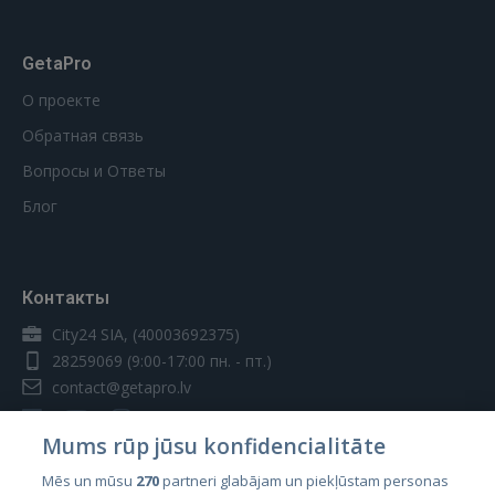
GetaPro
О проекте
Обратная связь
Вопросы и Ответы
Блог
Контакты
City24 SIA, (40003692375)
28259069
(9:00-17:00 пн. - пт.)
contact@getapro.lv
Mums rūp jūsu konfidencialitāte
Mēs un mūsu
270
partneri glabājam un piekļūstam personas