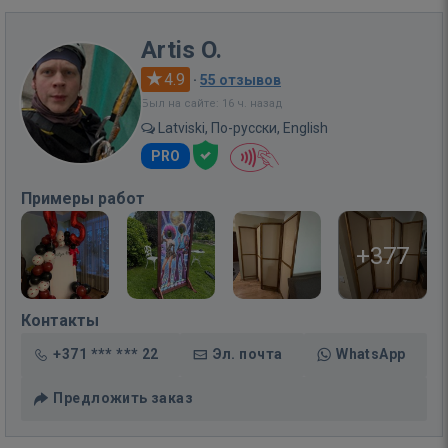
Artis O.
4.9
·
55 отзывов
Был на сайте: 16 ч. назад
Latviski, По-русски, English
PRO
Примеры работ
+377
Контакты
+371 *** *** 22
Эл. почта
WhatsApp
Предложить заказ