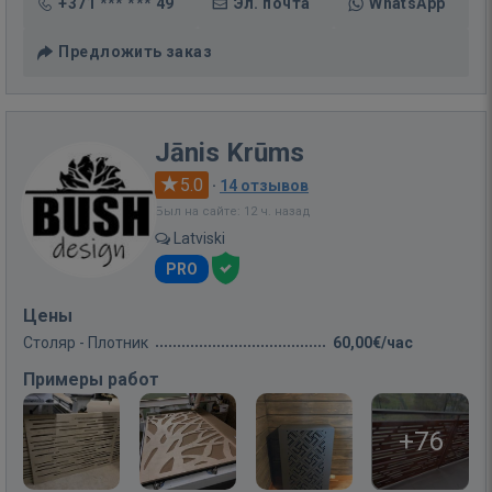
+371 *** *** 49
Эл. почта
WhatsApp
Предложить заказ
Jānis Krūms
5.0
·
14 отзывов
Был на сайте: 12 ч. назад
Latviski
PRO
Цены
Столяр - Плотник
60,00€/час
Примеры работ
+76