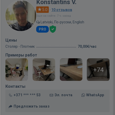
Konstantins V.
5.0
·
10 отзывов
Был на сайте: 7 ч. назад
Latviski, По-русски, English
PRO
Цены
Столяр - Плотник
70,00€/час
Примеры работ
+74
Контакты
+371 *** *** 53
Эл. почта
WhatsApp
Предложить заказ