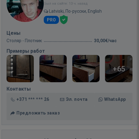
Был на сайте: 13 ч. назад
Latviski, По-русски, English
PRO
Цены
Столяр - Плотник
30,00€/час
Примеры работ
+65
Контакты
+371 *** *** 26
Эл. почта
WhatsApp
Предложить заказ