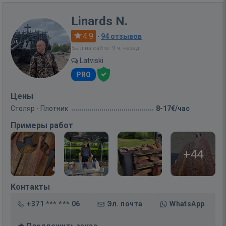
Linards N.
4.9
·
94 отзывов
Был на сайте: 9 ч. назад
Latviski
PRO
Цены
Столяр - Плотник
8-17€/час
Примеры работ
+44
Контакты
+371 *** *** 06
Эл. почта
WhatsApp