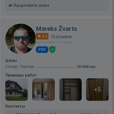
Предложить заказ
Mareks Žvarts
4.4
·
12 отзывов
Был на сайте: 11 ч. назад
PRO
Цены
Столяр - Плотник
10-50€/час
Примеры работ
+5
Контакты