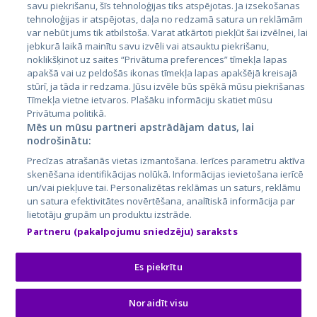
savu piekrišanu, šīs tehnoloģijas tiks atspējotas. Ja izsekošanas
tehnoloģijas ir atspējotas, daļa no redzamā satura un reklāmām
Литва
var nebūt jums tik atbilstoša. Varat atkārtoti piekļūt šai izvēlnei, lai
jebkurā laikā mainītu savu izvēli vai atsauktu piekrišanu,
noklikšķinot uz saites “Privātuma preferences” tīmekļa lapas
apakšā vai uz peldošās ikonas tīmekļa lapas apakšējā kreisajā
stūrī, ja tāda ir redzama. Jūsu izvēle būs spēkā mūsu piekrišanas
Tīmekļa vietne ietvaros. Plašāku informāciju skatiet mūsu
Privātuma politikā.
Mēs un mūsu partneri apstrādājam datus, lai
nodrošinātu:
City24.lv
CVbankas.lt
Precīzas atrašanās vietas izmantošana. Ierīces parametru aktīva
City24.ee
Kainos.lt
skenēšana identifikācijas nolūkā. Informācijas ievietošana ierīcē
un/vai piekļuve tai. Personalizētas reklāmas un saturs, reklāmu
GetaPro.lv
Paslaugos.lt
un satura efektivitātes novērtēšana, analītiskā informācija par
GetaPro.ee
auto24.ee
lietotāju grupām un produktu izstrāde.
Skelbiu.lt
KV.ee
Partneru (pakalpojumu sniedzēju) saraksts
Autoplius.lt
Osta.ee
Aruodas.lt
KuldneBörs.ee
Es piekrītu
Noraidīt visu