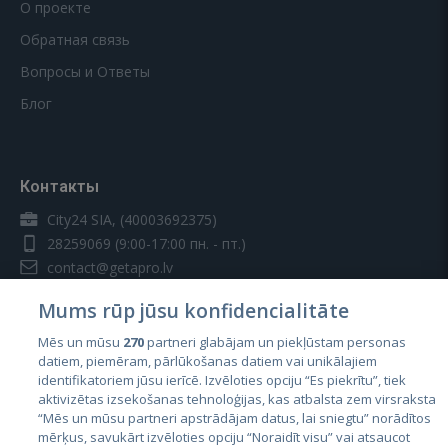
О проекте
Обратная связь
Вопросы и Ответы
Блог
Контакты
City24 SIA, (40003692375)
28259069
(9:00-17:00 пн. - пт.)
contact@getapro.lv
Mums rūp jūsu konfidencialitāte
Mēs un mūsu
270
partneri glabājam un piekļūstam personas
datiem, piemēram, pārlūkošanas datiem vai unikālajiem
identifikatoriem jūsu ierīcē. Izvēloties opciju “Es piekrītu”, tiek
Страны
aktivizētas izsekošanas tehnoloģijas, kas atbalsta zem virsraksta
Эстония
“Mēs un mūsu partneri apstrādājam datus, lai sniegtu” norādītos
mērķus, savukārt izvēloties opciju “Noraidīt visu” vai atsaucot
Латвия