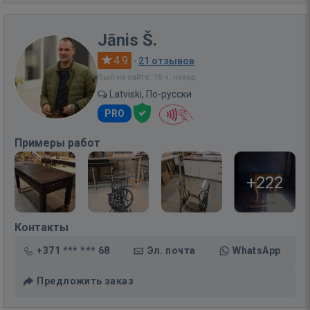
Jānis Š.
4.9
·
21 отзывов
Был на сайте: 15 ч. назад
Latviski, По-русски
PRO
Примеры работ
+222
Контакты
+371 *** *** 68
Эл. почта
WhatsApp
Предложить заказ