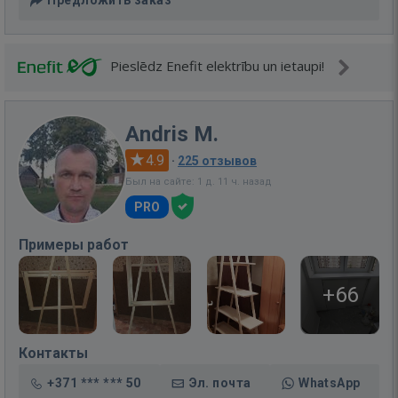
Предложить заказ
Pieslēdz Enefit elektrību un ietaupi!
Andris M.
4.9
·
225 отзывов
Был на сайте: 1 д. 11 ч. назад
PRO
Примеры работ
+66
Контакты
+371 *** *** 50
Эл. почта
WhatsApp