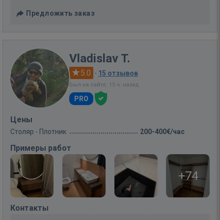
Предложить заказ
Vladislav T.
5.0
·
15 отзывов
Был на сайте: 15 ч. назад
PRO
Цены
Столяр - Плотник
200-400€/час
Примеры работ
+74
Контакты