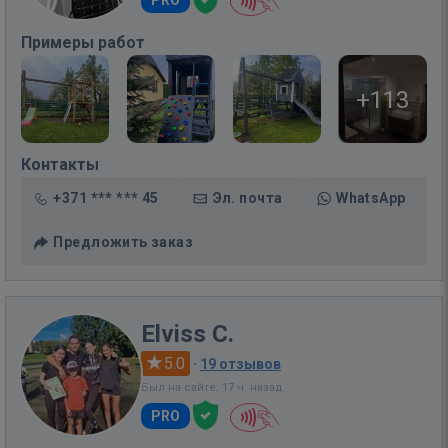
PRO
Примеры работ
+113
Контакты
+371 *** *** 45
Эл. почта
WhatsApp
Предложить заказ
Elviss C.
5.0
·
19 отзывов
Был на сайте: 17 ч. назад
PRO