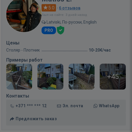
5.0
·
6 отзывов
Был на сайте: 3 дней назад
Latviski, По-русски, English
PRO
Цены
Столяр - Плотник
10-20€/час
Примеры работ
+45
Контакты
+371 *** *** 12
Эл. почта
WhatsApp
Предложить заказ