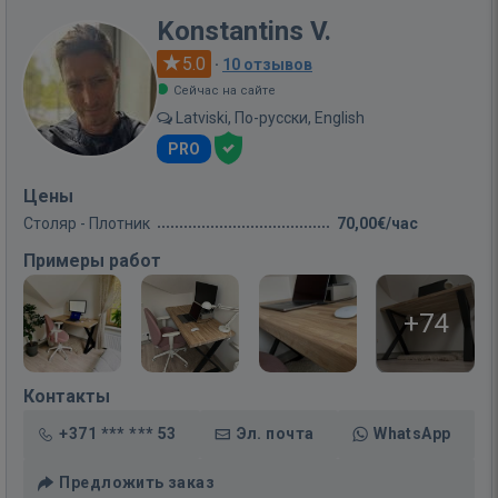
Konstantins V.
5.0
·
10 отзывов
Сейчас на сайте
Latviski, По-русски, English
PRO
Цены
Столяр - Плотник
70,00€/час
Примеры работ
+74
Контакты
+371 *** *** 53
Эл. почта
WhatsApp
Предложить заказ