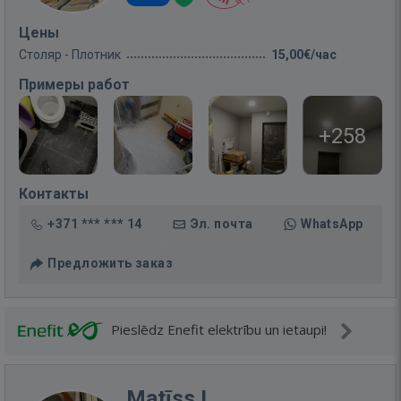
Цены
Столяр - Плотник
15,00€/час
Примеры работ
+258
Контакты
+371 *** *** 14
Эл. почта
WhatsApp
Предложить заказ
Pieslēdz Enefit elektrību un ietaupi!
Matīss L.