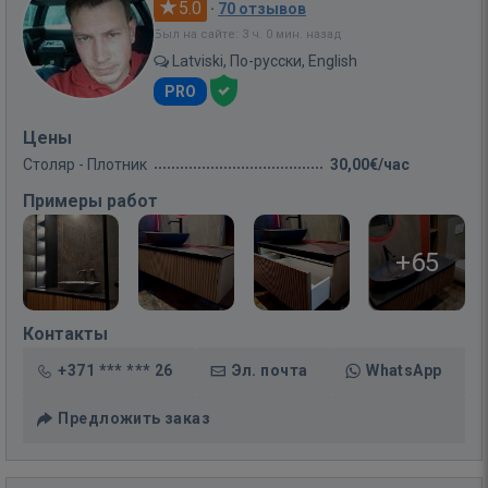
5.0
·
70 отзывов
Был на сайте: 3 ч. 0 мин. назад
Latviski, По-русски, English
PRO
Цены
Столяр - Плотник
30,00€/час
Примеры работ
+65
Контакты
+371 *** *** 26
Эл. почта
WhatsApp
Предложить заказ