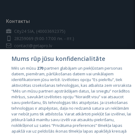
Контакты
City24 SIA, (40003692375)
28259069
(9:00-17:00 пн. - пт.)
contact@getapro.lv
Mums rūp jūsu konfidencialitāte
Mēs un mūsu
270
partneri glabājam un piekļūstam personas
datiem, piemēram, pārlūkošanas datiem vai unikālajiem
identifikatoriem jūsu ierīcē. Izvēloties opciju “Es piekrītu”, tiek
Страны
aktivizētas izsekošanas tehnoloģijas, kas atbalsta zem virsraksta
Эстония
“Mēs un mūsu partneri apstrādājam datus, lai sniegtu” norādītos
mērķus, savukārt izvēloties opciju “Noraidīt visu” vai atsaucot
Латвия
savu piekrišanu, šīs tehnoloģijas tiks atspējotas. Ja izsekošanas
tehnoloģijas ir atspējotas, daļa no redzamā satura un reklāmām
Литва
var nebūt jums tik atbilstoša. Varat atkārtoti piekļūt šai izvēlnei, lai
jebkurā laikā mainītu savu izvēli vai atsauktu piekrišanu,
noklikšķinot uz saites “Privātuma preferences” tīmekļa lapas
apakšā vai uz peldošās ikonas tīmekļa lapas apakšējā kreisajā