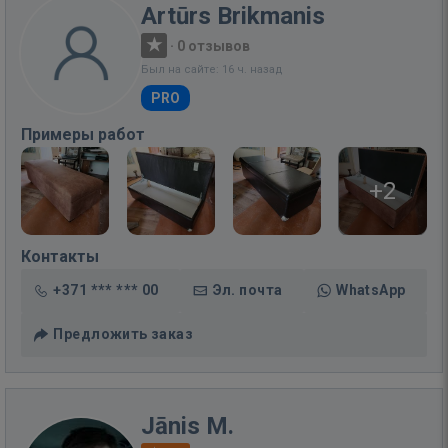
Artūrs Brikmanis
·
0 отзывов
Был на сайте: 16 ч. назад
PRO
Примеры работ
+2
Контакты
+371 *** *** 00
Эл. почта
WhatsApp
Предложить заказ
Jānis M.