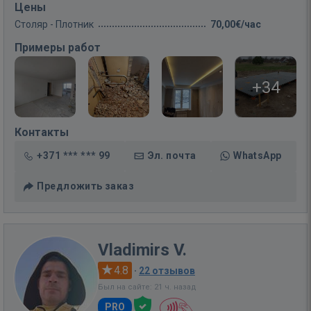
Цены
Столяр - Плотник
70,00€/час
Примеры работ
+34
Контакты
+371 *** *** 99
Эл. почта
WhatsApp
Предложить заказ
Vladimirs V.
4.8
·
22 отзывов
Был на сайте: 21 ч. назад
PRO