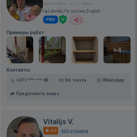
Был на сайте: 1 д. 2 ч. назад
Latviski, По-русски, English
PRO
Примеры работ
+4
Контакты
+371 *** *** 88
Эл. почта
WhatsApp
Предложить заказ
Vitalijs V.
4.9
·
624 отзывов