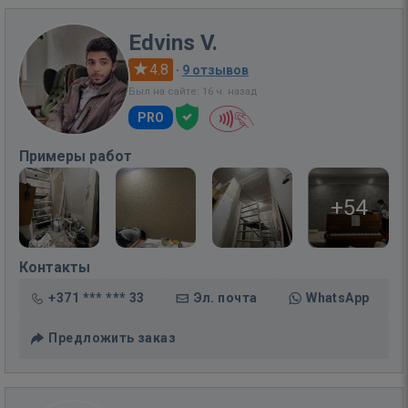
Edvins V.
4.8
·
9 отзывов
Был на сайте: 16 ч. назад
PRO
Примеры работ
+54
Контакты
+371 *** *** 33
Эл. почта
WhatsApp
Предложить заказ