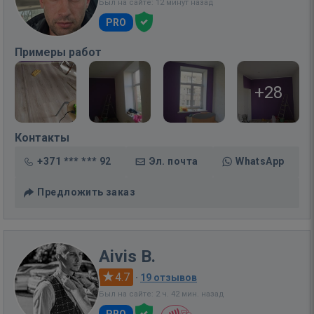
Был на сайте: 12 минут назад
PRO
Примеры работ
+28
Контакты
+371 *** *** 92
Эл. почта
WhatsApp
Предложить заказ
Aivis B.
4.7
·
19 отзывов
Был на сайте: 2 ч. 42 мин. назад