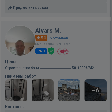
Предложить заказ
Aivars M.
5.0
·
5 отзывов
Был на сайте: 20 ч. назад
PRO
Цены
Строительство бани
50-1000€/M2
Примеры работ
+6
Контакты