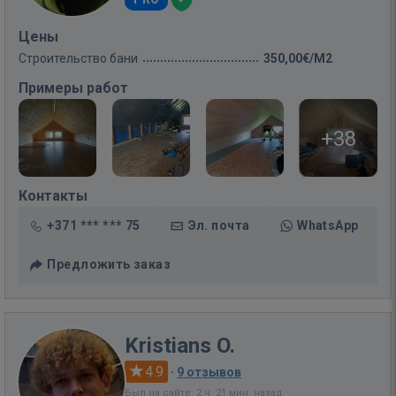
Цены
Строительство бани
350,00€/M2
Примеры работ
+38
Контакты
+371 *** *** 75
Эл. почта
WhatsApp
Предложить заказ
Kristians O.
4.9
·
9 отзывов
Был на сайте: 2 ч. 21 мин. назад