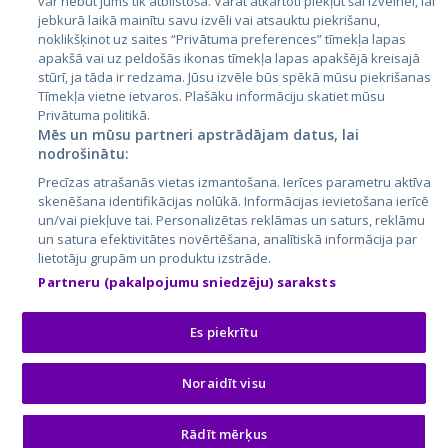
var nebūt jums tik atbilstoša. Varat atkārtoti piekļūt šai izvēlnei, lai
jebkurā laikā mainītu savu izvēli vai atsauktu piekrišanu,
noklikšķinot uz saites “Privātuma preferences” tīmekļa lapas
apakšā vai uz peldošās ikonas tīmekļa lapas apakšējā kreisajā
stūrī, ja tāda ir redzama. Jūsu izvēle būs spēkā mūsu piekrišanas
Tīmekļa vietne ietvaros. Plašāku informāciju skatiet mūsu
Privātuma politikā.
Mēs un mūsu partneri apstrādājam datus, lai
nodrošinātu:
City24.lv
CVbankas.lt
Precīzas atrašanās vietas izmantošana. Ierīces parametru aktīva
City24.ee
Kainos.lt
skenēšana identifikācijas nolūkā. Informācijas ievietošana ierīcē
un/vai piekļuve tai. Personalizētas reklāmas un saturs, reklāmu
GetaPro.lv
Paslaugos.lt
un satura efektivitātes novērtēšana, analītiskā informācija par
GetaPro.ee
auto24.ee
lietotāju grupām un produktu izstrāde.
Skelbiu.lt
KV.ee
Partneru (pakalpojumu sniedzēju) saraksts
Autoplius.lt
Osta.ee
Aruodas.lt
KuldneBörs.ee
Es piekrītu
Noraidīt visu
© 2026 GetaPro. Все права защищены.
Rādīt mērķus