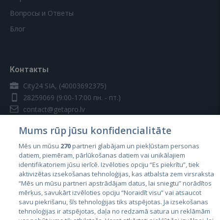
Вопросы и Ответы
Блог
Контакты
City24 SIA, (40003692375)
28259069
(9:00-17:00 пн. - пт.)
contact@getapro.lv
Mums rūp jūsu konfidencialitāte
Mēs un mūsu
270
partneri glabājam un piekļūstam personas
datiem, piemēram, pārlūkošanas datiem vai unikālajiem
identifikatoriem jūsu ierīcē. Izvēloties opciju “Es piekrītu”, tiek
Страны
aktivizētas izsekošanas tehnoloģijas, kas atbalsta zem virsraksta
Эстония
“Mēs un mūsu partneri apstrādājam datus, lai sniegtu” norādītos
mērķus, savukārt izvēloties opciju “Noraidīt visu” vai atsaucot
Латвия
savu piekrišanu, šīs tehnoloģijas tiks atspējotas. Ja izsekošanas
tehnoloģijas ir atspējotas, daļa no redzamā satura un reklāmām
Литва