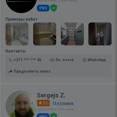
Был на сайте: 2 дней назад
PRO
Примеры работ
+5
Контакты
+371 *** *** 46
Эл. почта
WhatsApp
Предложить заказ
Sergejs Z.
5.0
·
16 отзывов
Был на сайте: 13 ч. назад
PRO