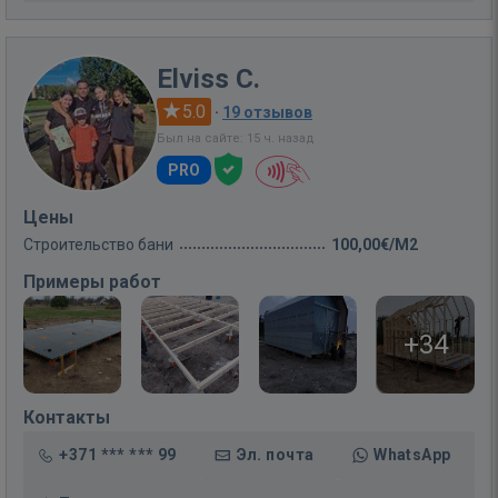
Elviss C.
5.0
·
19 отзывов
Был на сайте: 15 ч. назад
PRO
Цены
Строительство бани
100,00€/M2
Примеры работ
+34
Контакты
+371 *** *** 99
Эл. почта
WhatsApp