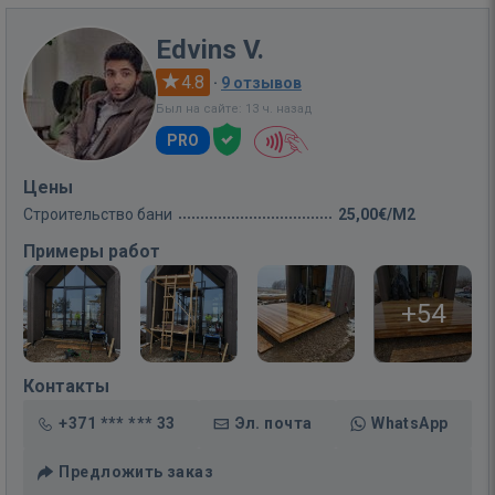
Edvins V.
4.8
·
9 отзывов
Был на сайте: 13 ч. назад
PRO
Цены
Строительство бани
25,00€/M2
Примеры работ
+54
Контакты
+371 *** *** 33
Эл. почта
WhatsApp
Предложить заказ