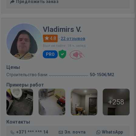
Предложить заказ
Vladimirs V.
4.8
·
22 отзывов
Был на сайте: 18 ч. назад
PRO
Цены
Строительство бани
50-150€/M2
Примеры работ
+258
Контакты
+371 *** *** 14
Эл. почта
WhatsApp