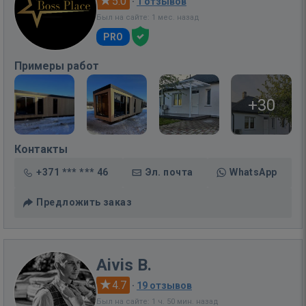
5.0
·
1 отзывов
Был на сайте: 1 мес. назад
PRO
Примеры работ
+30
Контакты
+371 *** *** 46
Эл. почта
WhatsApp
Предложить заказ
Aivis B.
4.7
·
19 отзывов
Был на сайте: 1 ч. 50 мин. назад