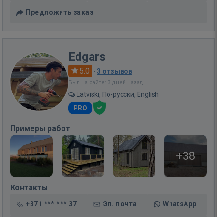
Предложить заказ
Edgars
5.0
·
3 отзывов
Был на сайте: 3 дней назад
Latviski, По-русски, English
PRO
Примеры работ
+38
Контакты
+371 *** *** 37
Эл. почта
WhatsApp