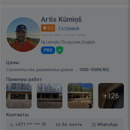
Artis Kūmiņš
5.0
·
7 отзывов
Был на сайте: 2 дней назад
Latviski, По-русски, English
PRO
Цены
Строительство деревянных домов
1000-1500€/M2
Примеры работ
+126
Контакты
+371 *** *** 73
Эл. почта
WhatsApp