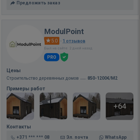
Предложить заказ
ModulPoint
5.0
·
1 отзывов
Был на сайте: 2 дней назад
PRO
Цены
Строительство деревянных домов
850-1200€/M2
Примеры работ
+64
Контакты
+371 *** *** 08
Эл. почта
WhatsApp