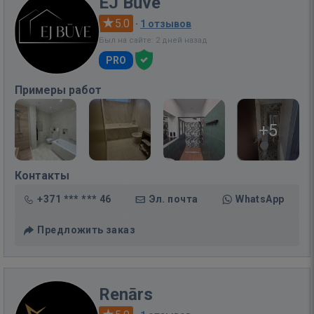
EJ Būve
5.0
·
1 отзывов
Был на сайте: 2 дней назад
PRO
Примеры работ
+5
Контакты
+371 *** *** 46
Эл. почта
WhatsApp
Предложить заказ
Renārs