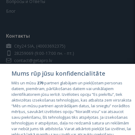
Вопросы и Ответы
Блог
Контакты
City24 SIA, (40003692375)
28259069
(9:00-17:00 пн. - пт.)
contact@getapro.lv
Mums rūp jūsu konfidencialitāte
Mēs un mūsu
270
partneri glabājam un piekļūstam personas
datiem, piemēram, pārlūkošanas datiem vai unikālajiem
identifikatoriem jūsu ierīcē. Izvēloties opciju “Es piekrītu”, tiek
Страны
aktivizētas izsekošanas tehnoloģijas, kas atbalsta zem virsraksta
Эстония
“Mēs un mūsu partneri apstrādājam datus, lai sniegtu” norādītos
mērķus, savukārt izvēloties opciju “Noraidīt visu” vai atsaucot
Латвия
savu piekrišanu, šīs tehnoloģijas tiks atspējotas. Ja izsekošanas
tehnoloģijas ir atspējotas, daļa no redzamā satura un reklāmām
Литва
var nebūt jums tik atbilstoša. Varat atkārtoti piekļūt šai izvēlnei, lai
jebkurā laikā mainītu savu izvēli vai atsauktu piekrišanu,