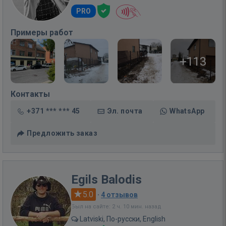
PRO
Примеры работ
+113
Контакты
+371 *** *** 45
Эл. почта
WhatsApp
Предложить заказ
Egils Balodis
5.0
·
4 отзывов
Был на сайте: 2 ч. 10 мин. назад
Latviski, По-русски, English