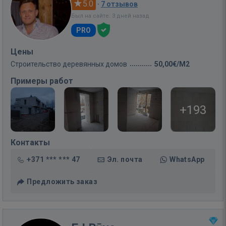
5.0
·
7 отзывов
Был на сайте: 3 дней назад
PRO
Цены
Строительство деревянных домов
50,00€/M2
Примеры работ
+193
Контакты
+371 *** *** 47
Эл. почта
WhatsApp
Предложить заказ