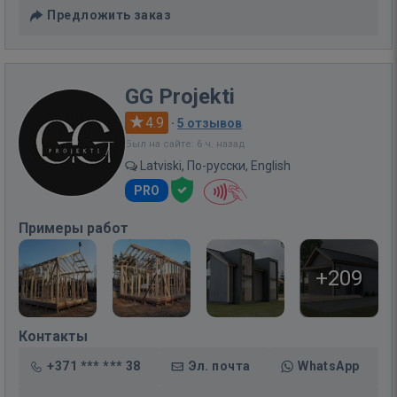
Предложить заказ
GG Projekti
4.9
·
5 отзывов
Был на сайте: 6 ч. назад
Latviski, По-русски, English
PRO
Примеры работ
+209
Контакты
+371 *** *** 38
Эл. почта
WhatsApp