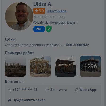
Uldis A.
5.0
·
33 отзывов
Был на сайте: 8 ч. назад
Latviski, По-русски, English
PRO
Цены
Строительство деревянных домов
500-3000€/M2
Примеры работ
+296
Контакты
+371 *** *** 13
Эл. почта
WhatsApp
Предложить заказ