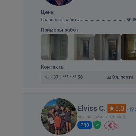
Цены
Сварочные работы
50,0
Примеры работ
Контакты
+371 *** *** 58
Эл. почта
Elviss C.
5.0
·
19
Был на сайте: 7 ч. назад
PRO