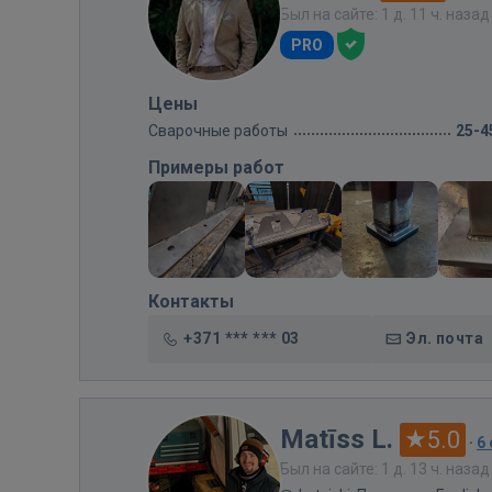
Был на сайте: 1 д. 11 ч. назад
PRO
Цены
Сварочные работы
25-4
Примеры работ
Контакты
+371 *** *** 03
Эл. почта
Matīss L.
5.0
·
6
Был на сайте: 1 д. 13 ч. назад