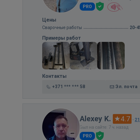
PRO
Цены
Сварочные работы
20-4
Примеры работ
Контакты
+371 *** *** 58
Эл. почта
Alexey K.
4.7
·
21
Был на сайте: 7 ч. назад
PRO