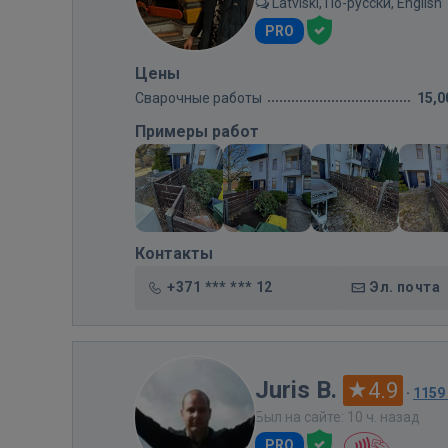
Latviski, По-русски, English
PRO
Цены
Сварочные работы
15,0
Примеры работ
Контакты
+371 *** *** 12
Эл. почта
Juris B.
4.9
·
1159
Был на сайте: 10 ч. назад
PRO