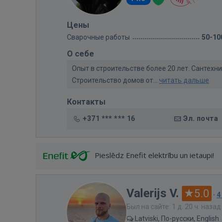
Цены
Сварочные работы
50-10
О себе
Опыт в строительстве более 20 лет. Сантех
Строительство домов от...
читать дальше
Контакты
+371 *** *** 16
Эл. почта
Pieslēdz Enefit elektrību un ietaupi!
Valerijs V.
5.0
·
4
Был на сайте: 1 д. 20 ч. назад
Latviski, По-русски, English