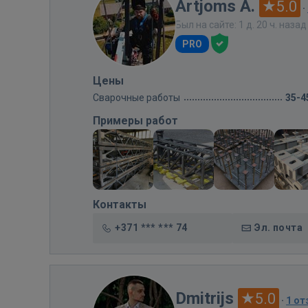
Artjoms A.
5.0
·
Был на сайте: 1 д. 20 ч. назад
PRO
Цены
Сварочные работы
35-4
Примеры работ
Контакты
+371 *** *** 74
Эл. почта
Dmitrijs
5.0
·
1 о