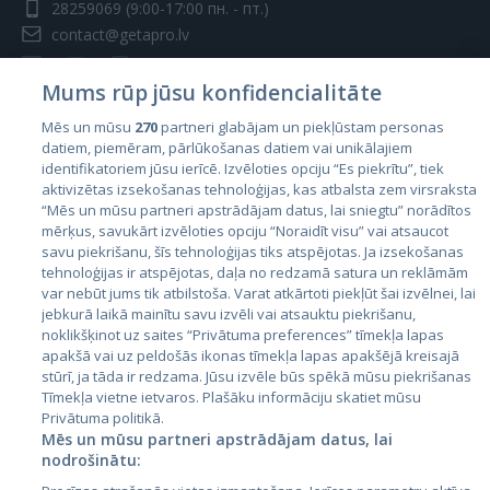
28259069
(9:00-17:00 пн. - пт.)
contact@getapro.lv
Mums rūp jūsu konfidencialitāte
Mēs un mūsu
270
partneri glabājam un piekļūstam personas
datiem, piemēram, pārlūkošanas datiem vai unikālajiem
Страны
identifikatoriem jūsu ierīcē. Izvēloties opciju “Es piekrītu”, tiek
aktivizētas izsekošanas tehnoloģijas, kas atbalsta zem virsraksta
Эстония
“Mēs un mūsu partneri apstrādājam datus, lai sniegtu” norādītos
Латвия
mērķus, savukārt izvēloties opciju “Noraidīt visu” vai atsaucot
savu piekrišanu, šīs tehnoloģijas tiks atspējotas. Ja izsekošanas
Литва
tehnoloģijas ir atspējotas, daļa no redzamā satura un reklāmām
var nebūt jums tik atbilstoša. Varat atkārtoti piekļūt šai izvēlnei, lai
jebkurā laikā mainītu savu izvēli vai atsauktu piekrišanu,
noklikšķinot uz saites “Privātuma preferences” tīmekļa lapas
apakšā vai uz peldošās ikonas tīmekļa lapas apakšējā kreisajā
stūrī, ja tāda ir redzama. Jūsu izvēle būs spēkā mūsu piekrišanas
Tīmekļa vietne ietvaros. Plašāku informāciju skatiet mūsu
Privātuma politikā.
Mēs un mūsu partneri apstrādājam datus, lai
nodrošinātu:
City24.lv
CVbankas.lt