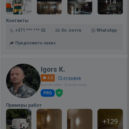
+14
Контакты
+371 *** *** 02
Эл. почта
WhatsApp
Предложить заказ
Igors K.
4.8
·
72 отзывов
Был на сайте: 25 дней назад
PRO
Примеры работ
+129