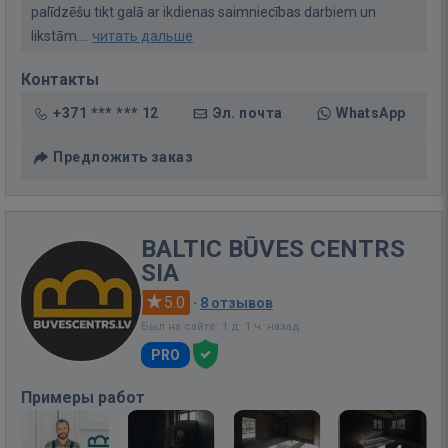
palīdzēšu tikt galā ar ikdienas saimniecības darbiem un
likstām....
читать дальше
Контакты
+371 *** *** 12
Эл. почта
WhatsApp
Предложить заказ
BALTIC BŪVES CENTRS
SIA
5.0
·
8 отзывов
Был на сайте: 1 д. 1 ч. назад
PRO
Примеры работ