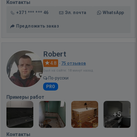
Контакты
+371 *** *** 46
Эл. почта
WhatsApp
Предложить заказ
Robert
4.8
·
75 отзывов
Был на сайте: 18 минут назад
По-русски
PRO
Примеры работ
+5
Контакты