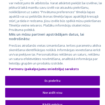
var nebūt jums tik atbilstoša. Varat atkārtoti piekļūt šai izvēlnei, lai
jebkurā laikā mainītu savu izvēli vai atsauktu piekrišanu,
noklikšķinot uz saites “Privātuma preferences” tīmekļa lapas
apakšā vai uz peldošās ikonas tīmekļa lapas apakšējā kreisajā
stūrī, ja tāda ir redzama. Jūsu izvēle būs spēkā mūsu piekrišanas
Tīmekļa vietne ietvaros. Plašāku informāciju skatiet mūsu
Privātuma politikā.
Mēs un mūsu partneri apstrādājam datus, lai
nodrošinātu:
City24.lv
CVbankas.lt
Precīzas atrašanās vietas izmantošana. Ierīces parametru aktīva
City24.ee
Kainos.lt
skenēšana identifikācijas nolūkā. Informācijas ievietošana ierīcē
un/vai piekļuve tai. Personalizētas reklāmas un saturs, reklāmu
GetaPro.lv
Paslaugos.lt
un satura efektivitātes novērtēšana, analītiskā informācija par
GetaPro.ee
auto24.ee
lietotāju grupām un produktu izstrāde.
Skelbiu.lt
KV.ee
Partneru (pakalpojumu sniedzēju) saraksts
Autoplius.lt
Osta.ee
Aruodas.lt
KuldneBörs.ee
Es piekrītu
Noraidīt visu
© 2026 GetaPro. Все права защищены.
Rādīt mērķus