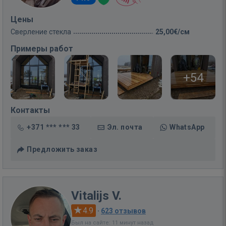
Цены
Сверление стекла
25,00€/см
Примеры работ
+54
Контакты
+371 *** *** 33
Эл. почта
WhatsApp
Предложить заказ
Vitalijs V.
4.9
·
623 отзывов
Был на сайте: 11 минут назад