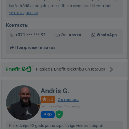
kurš strādā ar augstu precizitāti un cieņu pret klienta laik...
читать дальше
Контакты
+371 *** *** 92
Эл. почта
WhatsApp
Предложить заказ
Pieslēdz Enefit elektrību un ietaupi!
Andris G.
5.0
·
2 отзывов
Был на сайте: 18 ч. назад
PRO
Pieredzējis 42 gadu jauns izpalīdzīgs vīrietis. Labprāt