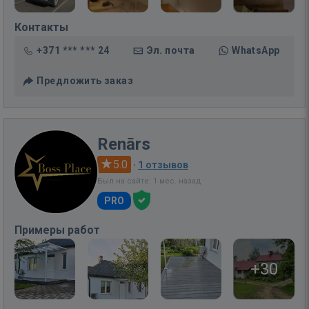
Контакты
+371 *** *** 24
Эл. почта
WhatsApp
Предложить заказ
Renārs
5.0
·
1 отзывов
Был на сайте: 1 мес. назад
PRO
Примеры работ
+30