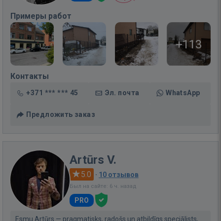
Примеры работ
+113
Контакты
+371 *** *** 45
Эл. почта
WhatsApp
Предложить заказ
Artūrs V.
5.0
·
10 отзывов
Был на сайте: 6 ч. назад
PRO
Esmu Artūrs — pragmatisks, radošs un atbildīgs speciālists,