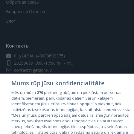
Обратная связь
Вопросы и Ответы
Блог
Контакты
City24 SIA, (40003692375)
28259069
(9:00-17:00 пн. - пт.)
contact@getapro.lv
Mums rūp jūsu konfidencialitāte
Mēs un mūsu
270
partneri glabājam un piekļūstam personas
datiem, piemēram, pārlūkošanas datiem vai unikālajiem
identifikatoriem jūsu ierīcē. Izvēloties opciju “Es piekrītu”, tiek
Страны
aktivizētas izsekošanas tehnoloģijas, kas atbalsta zem virsraksta
Эстония
“Mēs un mūsu partneri apstrādājam datus, lai sniegtu” norādītos
mērķus, savukārt izvēloties opciju “Noraidīt visu” vai atsaucot
Латвия
savu piekrišanu, šīs tehnoloģijas tiks atspējotas. Ja izsekošanas
tehnoloģijas ir atspējotas, daļa no redzamā satura un reklāmām
Литва