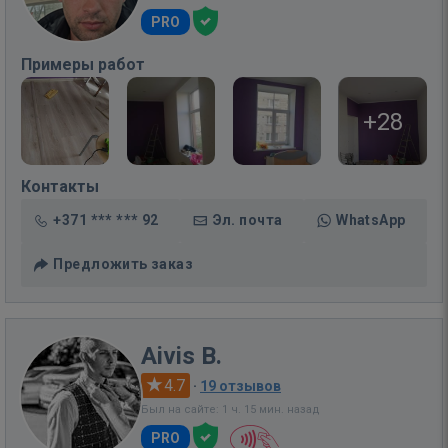
PRO
Примеры работ
+28
Контакты
+371 *** *** 92
Эл. почта
WhatsApp
Предложить заказ
Aivis B.
4.7
·
19 отзывов
Был на сайте: 1 ч. 15 мин. назад
PRO