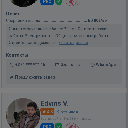
PRO
Цены
Сверление стекла
50,00€/см
Опыт в строительстве более 20 лет. Сантехнические
работы, Электричество, Общестроительные работы.
Строительство домов от...
читать дальше
Контакты
+371 *** *** 16
Эл. почта
WhatsApp
Предложить заказ
Edvins V.
4.8
·
9 отзывов
Был на сайте: 3 ч. 35 мин. назад
PRO