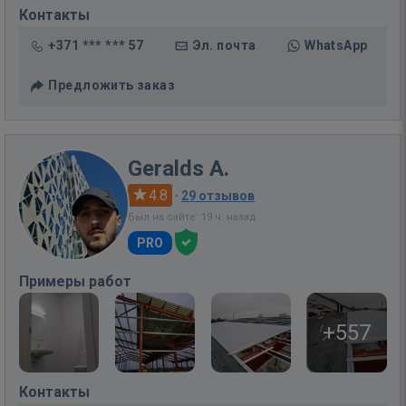
Контакты
+371 *** *** 57
Эл. почта
WhatsApp
Предложить заказ
Geralds A.
4.8
·
29 отзывов
Был на сайте: 19 ч. назад
PRO
Примеры работ
+557
Контакты