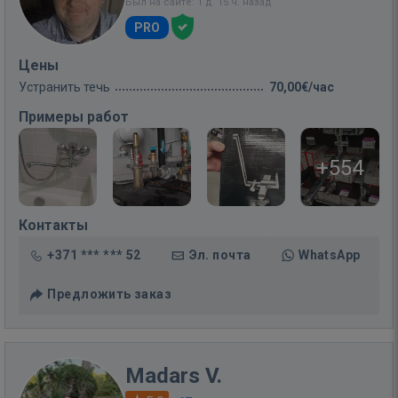
Был на сайте: 1 д. 15 ч. назад
PRO
Цены
Устранить течь
70,00€/час
Примеры работ
+554
Контакты
+371 *** *** 52
Эл. почта
WhatsApp
Предложить заказ
Madars V.