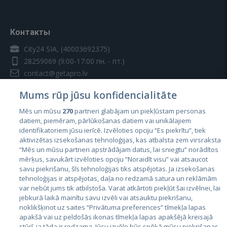
Контакты
City24 SIA, (40003692375)
28259069
(9:00-17:00 пн. - пт.)
contact@getapro.lv
Mums rūp jūsu konfidencialitāte
Mēs un mūsu
270
partneri glabājam un piekļūstam personas
datiem, piemēram, pārlūkošanas datiem vai unikālajiem
identifikatoriem jūsu ierīcē. Izvēloties opciju “Es piekrītu”, tiek
Страны
aktivizētas izsekošanas tehnoloģijas, kas atbalsta zem virsraksta
Эстония
“Mēs un mūsu partneri apstrādājam datus, lai sniegtu” norādītos
mērķus, savukārt izvēloties opciju “Noraidīt visu” vai atsaucot
Латвия
savu piekrišanu, šīs tehnoloģijas tiks atspējotas. Ja izsekošanas
tehnoloģijas ir atspējotas, daļa no redzamā satura un reklāmām
Литва
var nebūt jums tik atbilstoša. Varat atkārtoti piekļūt šai izvēlnei, lai
jebkurā laikā mainītu savu izvēli vai atsauktu piekrišanu,
noklikšķinot uz saites “Privātuma preferences” tīmekļa lapas
apakšā vai uz peldošās ikonas tīmekļa lapas apakšējā kreisajā
stūrī, ja tāda ir redzama. Jūsu izvēle būs spēkā mūsu piekrišanas