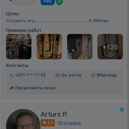
PRO
Цены
Устранить течь
5-35€/час
Примеры работ
+126
Контакты
+371 *** *** 52
Эл. почта
WhatsApp
Предложить заказ
Arturs P.
4.9
·
30 отзывов