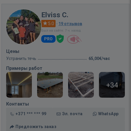
Elviss C.
5.0
·
19 отзывов
Был на сайте: 7 ч. назад
PRO
Цены
Устранить течь
65,00€/час
Примеры работ
+34
Контакты
+371 *** *** 99
Эл. почта
WhatsApp
Предложить заказ