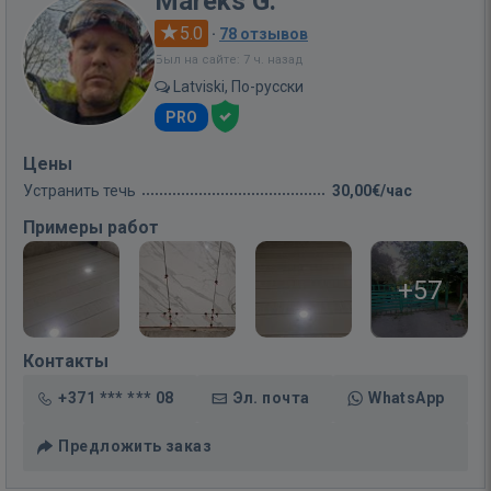
Mareks G.
5.0
·
78 отзывов
Был на сайте: 7 ч. назад
Latviski, По-русски
PRO
Цены
Устранить течь
30,00€/час
Примеры работ
+57
Контакты
+371 *** *** 08
Эл. почта
WhatsApp
Предложить заказ