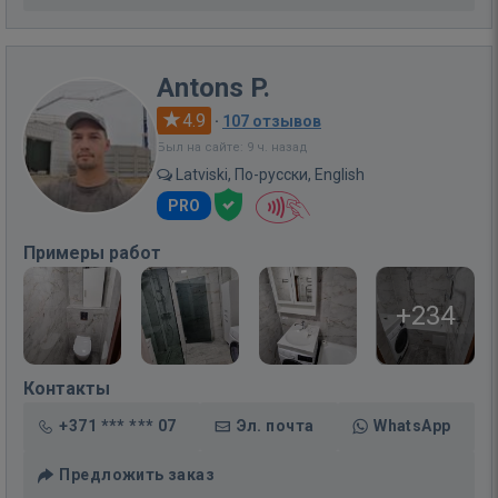
Antons P.
4.9
·
107 отзывов
Был на сайте: 9 ч. назад
Latviski, По-русски, English
PRO
Примеры работ
+234
Контакты
+371 *** *** 07
Эл. почта
WhatsApp
Предложить заказ