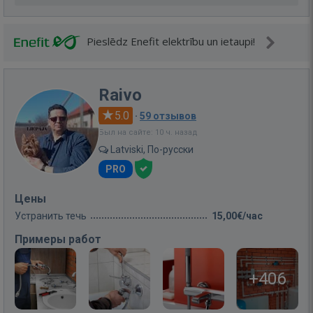
Pieslēdz Enefit elektrību un ietaupi!
Raivo
5.0
·
59 отзывов
Был на сайте: 10 ч. назад
Latviski, По-русски
PRO
Цены
Устранить течь
15,00€/час
Примеры работ
+406