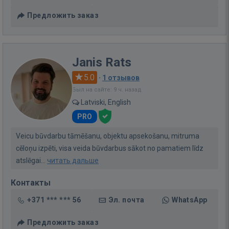
Предложить заказ
Janis Rats
5.0
·
1 отзывов
Был на сайте: 9 ч. назад
Latviski, English
PRO
Veicu būvdarbu tāmēšanu, objektu apsekošanu, mitruma
cēloņu izpēti, visa veida būvdarbus sākot no pamatiem līdz
atslēgai...
читать дальше
Контакты
+371 *** *** 56
Эл. почта
WhatsApp
Предложить заказ