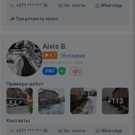
+371 *** *** 75
Эл. почта
WhatsApp
Предложить заказ
Aivis B.
4.7
·
19 отзывов
Был на сайте: 9 ч. назад
PRO
Примеры работ
+113
Контакты
+371 *** *** 45
Эл. почта
WhatsApp