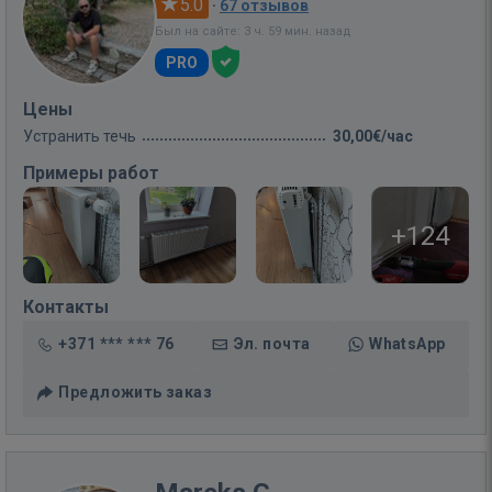
5.0
·
67 отзывов
Был на сайте: 3 ч. 59 мин. назад
PRO
Цены
Устранить течь
30,00€/час
Примеры работ
+124
Контакты
+371 *** *** 76
Эл. почта
WhatsApp
Предложить заказ