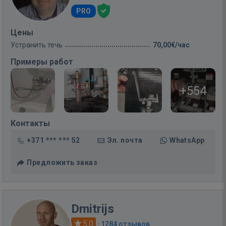
PRO
Цены
Устранить течь
70,00€/час
Примеры работ
+554
Контакты
+371 *** *** 52
Эл. почта
WhatsApp
Предложить заказ
Dmitrijs
5.0
·
1284 отзывов