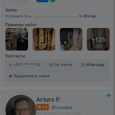
Цены
Устранить течь
5-35€/час
Примеры работ
+126
Контакты
+371 *** *** 52
Эл. почта
WhatsApp
Предложить заказ
Arturs P.
4.9
·
30 отзывов
Был на сайте: 3 ч. 1 мин. назад