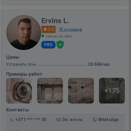
Ervīns L.
5.0
·
75 отзывов
Сейчас на сайте
PRO
Цены
Устранить течь
20-50€/час
Примеры работ
+175
Контакты
+371 *** *** 35
Эл. почта
WhatsApp