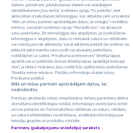
Литва
datiem, piemēram, pārlūkošanas datiem vai unikālajiem
identifikatoriem jūsu ierīcē. Izvēloties opciju “Es piekrītu”, tiek
aktivizētas izsekošanas tehnoloģijas, kas atbalsta zem virsraksta
“Mēs un mūsu partneri apstrādājam datus, lai sniegtu” norādītos
mērķus, savukārt izvēloties opciju “Noraidīt visu” vai atsaucot
savu piekrišanu, šīs tehnoloģijas tiks atspējotas. Ja izsekošanas
tehnoloģijas ir atspējotas, daļa no redzamā satura un reklāmām
var nebūt jums tik atbilstoša. Varat atkārtoti piekļūt šai izvēlnei, lai
jebkurā laikā mainītu savu izvēli vai atsauktu piekrišanu,
noklikšķinot uz saites “Privātuma preferences” tīmekļa lapas
City24.lv
CVbankas.lt
apakšā vai uz peldošās ikonas tīmekļa lapas apakšējā kreisajā
City24.ee
Kainos.lt
stūrī, ja tāda ir redzama. Jūsu izvēle būs spēkā mūsu piekrišanas
Tīmekļa vietne ietvaros. Plašāku informāciju skatiet mūsu
GetaPro.lv
Paslaugos.lt
Privātuma politikā.
GetaPro.ee
auto24.ee
Mēs un mūsu partneri apstrādājam datus, lai
Skelbiu.lt
KV.ee
nodrošinātu:
Autoplius.lt
Osta.ee
Precīzas atrašanās vietas izmantošana. Ierīces parametru aktīva
Aruodas.lt
KuldneBörs.ee
skenēšana identifikācijas nolūkā. Informācijas ievietošana ierīcē
un/vai piekļuve tai. Personalizētas reklāmas un saturs, reklāmu
un satura efektivitātes novērtēšana, analītiskā informācija par
lietotāju grupām un produktu izstrāde.
Partneru (pakalpojumu sniedzēju) saraksts
© 2026 GetaPro. Все права защищены.