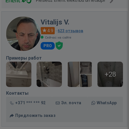
Pieslēdz Enefit elektrību un ietaupi!
Vitalijs V.
4.9
·
623 отзывов
Сейчас на сайте
PRO
Примеры работ
+28
Контакты
+371 *** *** 92
Эл. почта
WhatsApp
Предложить заказ