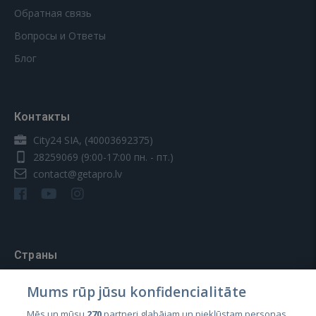
Обратная связь
Вопросы и Ответы
Блог
Контакты
City24 SIA, (40003692375)
28259069
(9:00-17:00 пн. - пт.)
contact@getapro.lv
Страны
Эстония
Mums rūp jūsu konfidencialitāte
Латвия
Mēs un mūsu
270
partneri glabājam un piekļūstam personas