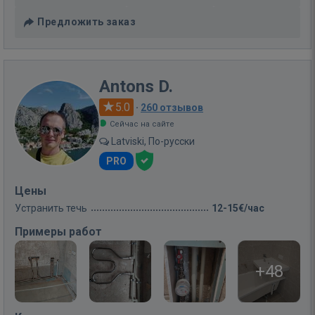
Предложить заказ
Antons D.
5.0
·
260 отзывов
Сейчас на сайте
Latviski, По-русски
PRO
Цены
Устранить течь
12-15€/час
Примеры работ
+48