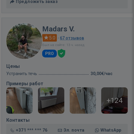
Предложить заказ
Madars V.
5.0
·
67 отзывов
Был на сайте: 13 ч. назад
PRO
Цены
Устранить течь
30,00€/час
Примеры работ
+124
Контакты
+371 *** *** 76
Эл. почта
WhatsApp