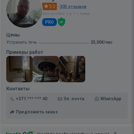
5.0
·
305 отзывов
Был на сайте: 1 д. 1 ч. назад
PRO
Цены
Устранить течь
25,00€/час
Примеры работ
Контакты
+371 *** *** 40
Эл. почта
WhatsApp
Предложить заказ