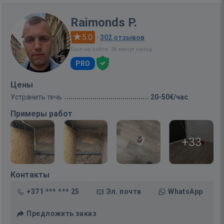
Raimonds P.
5.0
·
302 отзывов
Был на сайте: 36 минут назад
PRO
Цены
Устранить течь
20-50€/час
Примеры работ
+33
Контакты
+371 *** *** 25
Эл. почта
WhatsApp
Предложить заказ