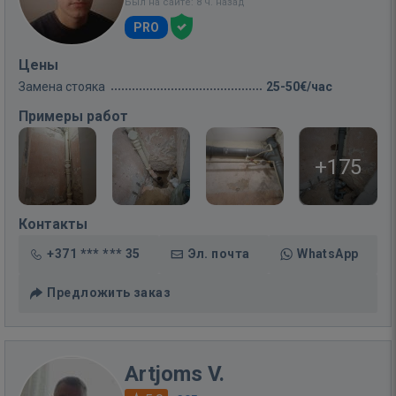
Был на сайте: 8 ч. назад
PRO
Цены
Замена стояка
25-50€/час
Примеры работ
+175
Контакты
+371 *** *** 35
Эл. почта
WhatsApp
Предложить заказ
Artjoms V.