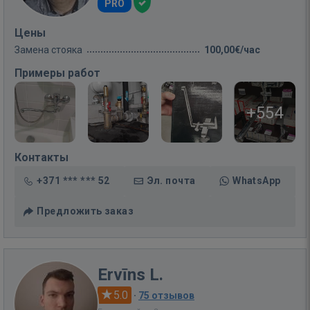
PRO
Цены
Замена стояка
100,00€/час
Примеры работ
+554
Контакты
+371 *** *** 52
Эл. почта
WhatsApp
Предложить заказ
Ervīns L.
5.0
·
75 отзывов