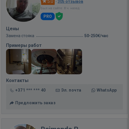
5.0
·
305 отзывов
Был на сайте: 8 ч. назад
PRO
Цены
Замена стояка
50-250€/час
Примеры работ
Контакты
+371 *** *** 40
Эл. почта
WhatsApp
Предложить заказ