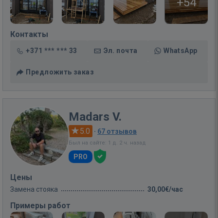
+54
Контакты
+371 *** *** 33
Эл. почта
WhatsApp
Предложить заказ
Madars V.
5.0
·
67 отзывов
Был на сайте: 1 д. 2 ч. назад
PRO
Цены
Замена стояка
30,00€/час
Примеры работ