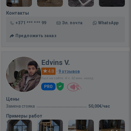
Контакты
+371 *** *** 99
Эл. почта
WhatsApp
Предложить заказ
Edvins V.
4.8
·
9 отзывов
Был на сайте: 4 ч. 32 мин. назад
PRO
Цены
Замена стояка
50,00€/час
Примеры работ