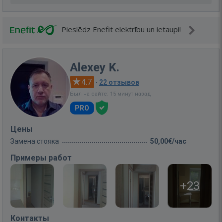
Pieslēdz Enefit elektrību un ietaupi!
Alexey K.
4.7
·
22 отзывов
Был на сайте: 15 минут назад
PRO
Цены
Замена стояка
50,00€/час
Примеры работ
+23
Контакты