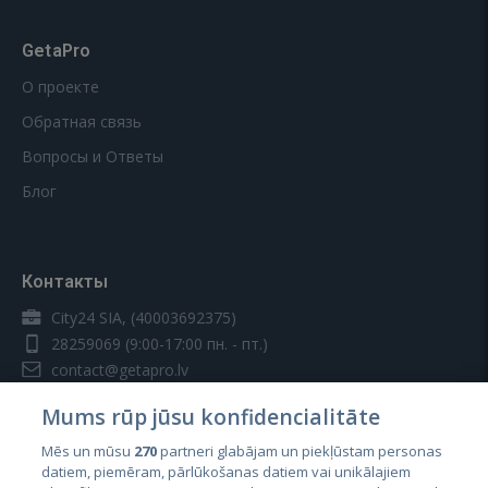
GetaPro
О проекте
Обратная связь
Вопросы и Ответы
Блог
Контакты
City24 SIA, (40003692375)
28259069
(9:00-17:00 пн. - пт.)
contact@getapro.lv
Mums rūp jūsu konfidencialitāte
Mēs un mūsu
270
partneri glabājam un piekļūstam personas
datiem, piemēram, pārlūkošanas datiem vai unikālajiem