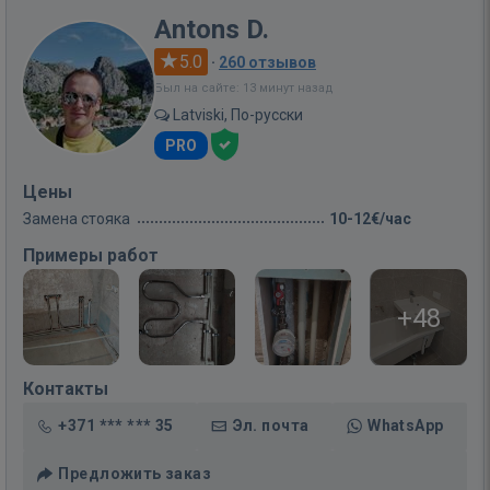
Antons D.
5.0
·
260 отзывов
Был на сайте: 13 минут назад
Latviski, По-русски
PRO
Цены
Замена стояка
10-12€/час
Примеры работ
+48
Контакты
+371 *** *** 35
Эл. почта
WhatsApp
Предложить заказ