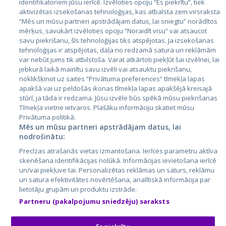
identifikatoriem jūsu ierīcē. Izvēloties opciju “Es piekrītu”, tiek
Страны
aktivizētas izsekošanas tehnoloģijas, kas atbalsta zem virsraksta
Эстония
“Mēs un mūsu partneri apstrādājam datus, lai sniegtu” norādītos
mērķus, savukārt izvēloties opciju “Noraidīt visu” vai atsaucot
Латвия
savu piekrišanu, šīs tehnoloģijas tiks atspējotas. Ja izsekošanas
tehnoloģijas ir atspējotas, daļa no redzamā satura un reklāmām
Литва
var nebūt jums tik atbilstoša. Varat atkārtoti piekļūt šai izvēlnei, lai
jebkurā laikā mainītu savu izvēli vai atsauktu piekrišanu,
noklikšķinot uz saites “Privātuma preferences” tīmekļa lapas
apakšā vai uz peldošās ikonas tīmekļa lapas apakšējā kreisajā
stūrī, ja tāda ir redzama. Jūsu izvēle būs spēkā mūsu piekrišanas
Tīmekļa vietne ietvaros. Plašāku informāciju skatiet mūsu
Privātuma politikā.
Mēs un mūsu partneri apstrādājam datus, lai
nodrošinātu:
City24.lv
CVbankas.lt
Precīzas atrašanās vietas izmantošana. Ierīces parametru aktīva
City24.ee
Kainos.lt
skenēšana identifikācijas nolūkā. Informācijas ievietošana ierīcē
un/vai piekļuve tai. Personalizētas reklāmas un saturs, reklāmu
GetaPro.lv
Paslaugos.lt
un satura efektivitātes novērtēšana, analītiskā informācija par
GetaPro.ee
auto24.ee
lietotāju grupām un produktu izstrāde.
Skelbiu.lt
KV.ee
Partneru (pakalpojumu sniedzēju) saraksts
Autoplius.lt
Osta.ee
Aruodas.lt
KuldneBörs.ee