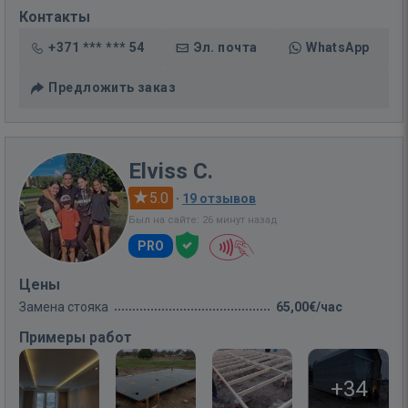
Контакты
+371 *** *** 54
Эл. почта
WhatsApp
Предложить заказ
Elviss C.
5.0
·
19 отзывов
Был на сайте: 26 минут назад
PRO
Цены
Замена стояка
65,00€/час
Примеры работ
+34