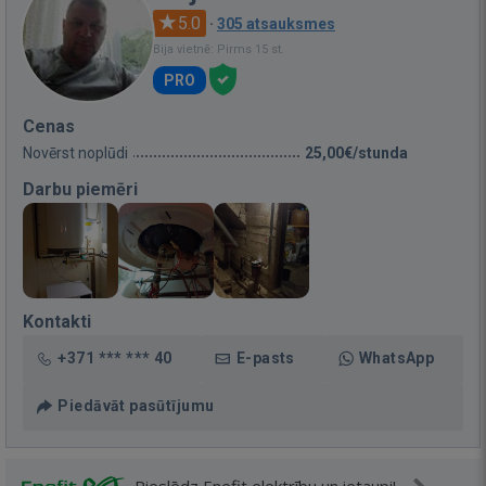
5.0
·
305 atsauksmes
Bija vietnē: Pirms 15 st.
PRO
Cenas
Novērst noplūdi
25,00€/stunda
Darbu piemēri
Kontakti
+371 *** *** 40
E-pasts
WhatsApp
Piedāvāt pasūtījumu