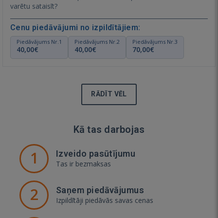
varētu sataisīt?
Cenu piedāvājumi no izpildītājiem:
Piedāvājums Nr.1
Piedāvājums Nr.2
Piedāvājums Nr.3
40,00€
40,00€
70,00€
RĀDĪT VĒL
Kā tas darbojas
1
Izveido pasūtījumu
Tas ir bezmaksas
2
Saņem piedāvājumus
Izpildītāji piedāvās savas cenas