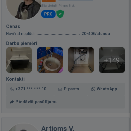
Bija vietnē: Pirms 8 st.
PRO
Cenas
Novērst noplūdi
20-40€/stunda
Darbu piemēri
+149
Kontakti
+371 *** *** 10
E-pasts
WhatsApp
Piedāvāt pasūtījumu
Artjoms V.