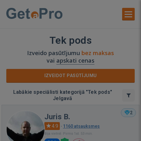
Tek pods
Izveido pasūtījumu
bez maksas
vai
apskati cenas
IZVEIDOT PASŪTĪJUMU
Labākie speciālisti kategorijā "Tek pods"
Jelgavā
2
Juris B.
4.9
·
1160 atsauksmes
Bija vietnē: Pirms 1st. 53 min.