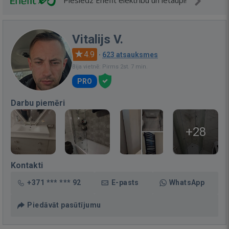
Pieslēdz Enefit elektrību un ietaupi!
Vitalijs V.
4.9
·
623 atsauksmes
Bija vietnē: Pirms 2st. 7 min.
PRO
Darbu piemēri
+28
Kontakti
+371 *** *** 92
E-pasts
WhatsApp
Piedāvāt pasūtījumu