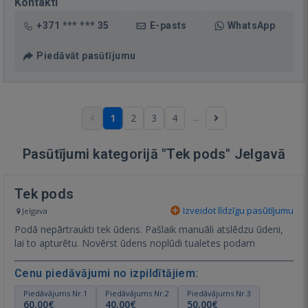
Kontakti
+371 *** *** 35
E-pasts
WhatsApp
Piedāvāt pasūtījumu
...
1
2
3
4
Pasūtījumi kategorijā "Tek pods" Jelgavā
Tek pods
Izveidot līdzīgu pasūtījumu
Jelgava
Podā nepārtraukti tek ūdens. Pašlaik manuāli atslēdzu ūdeni,
lai to apturētu. Novērst ūdens noplūdi tualetes podam
Cenu piedāvājumi no izpildītājiem:
Piedāvājums Nr.1
Piedāvājums Nr.2
Piedāvājums Nr.3
60,00€
40,00€
50,00€