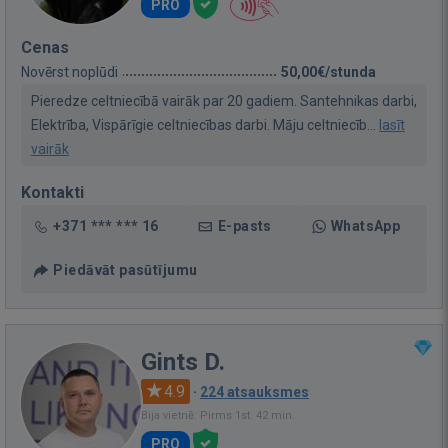
PRO
Cenas
Novērst noplūdi
50,00€/stunda
Pieredze celtniecībā vairāk par 20 gadiem. Santehnikas darbi,
Elektrība, Vispārīgie celtniecības darbi. Māju celtniecīb...
lasīt
vairāk
Kontakti
+371 *** *** 16
E-pasts
WhatsApp
Piedāvāt pasūtījumu
Gints D.
4.9
·
224 atsauksmes
Bija vietnē: Pirms 1st. 42 min.
PRO