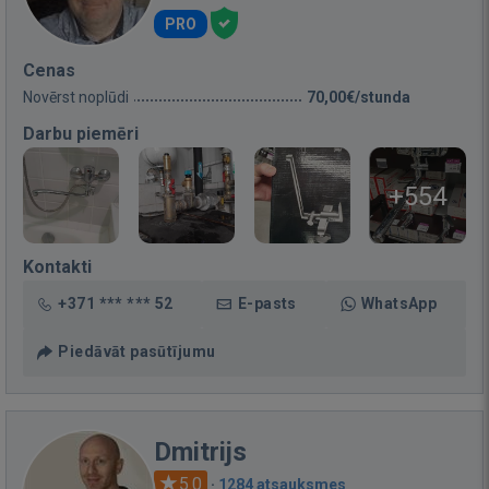
PRO
Cenas
Novērst noplūdi
70,00€/stunda
Darbu piemēri
+554
Kontakti
+371 *** *** 52
E-pasts
WhatsApp
Piedāvāt pasūtījumu
Dmitrijs
5.0
·
1284 atsauksmes