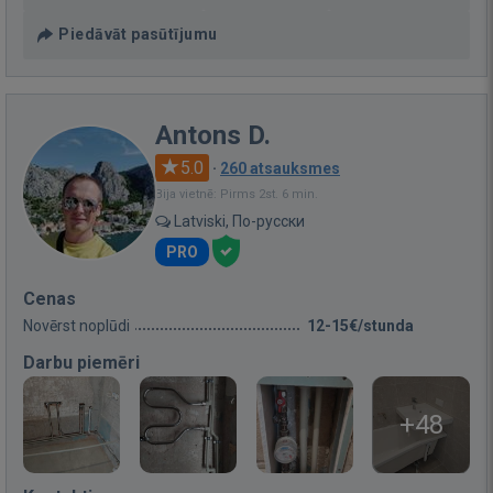
Piedāvāt pasūtījumu
Antons D.
5.0
·
260 atsauksmes
Bija vietnē: Pirms 2st. 6 min.
Latviski, По-русски
PRO
Cenas
Novērst noplūdi
12-15€/stunda
Darbu piemēri
+48