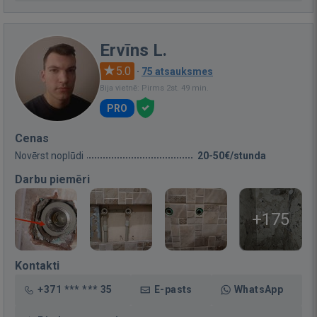
Ervīns L.
5.0
·
75 atsauksmes
Bija vietnē: Pirms 2st. 49 min.
PRO
Cenas
Novērst noplūdi
20-50€/stunda
Darbu piemēri
+175
Kontakti
+371 *** *** 35
E-pasts
WhatsApp