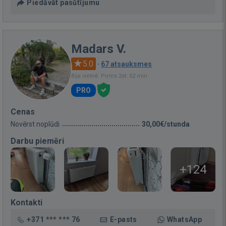
Piedāvāt pasūtījumu
Madars V.
5.0
·
67 atsauksmes
Bija vietnē: Pirms 2st. 52 min.
PRO
Cenas
Novērst noplūdi
30,00€/stunda
Darbu piemēri
+124
Kontakti
+371 *** *** 76
E-pasts
WhatsApp