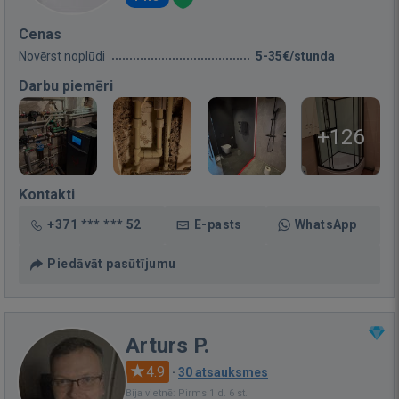
Cenas
Novērst noplūdi
5-35€/stunda
Darbu piemēri
+126
Kontakti
+371 *** *** 52
E-pasts
WhatsApp
Piedāvāt pasūtījumu
Arturs P.
4.9
·
30 atsauksmes
Bija vietnē: Pirms 1 d. 6 st.