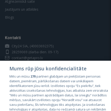
Atgriezeniskā saite
Jautājumi un atbildes
Blogs
Kontakti
City24 SIA, (40003692375)
28259069
(darba dien. 09-17)
contact@getapro.lv
Mums rūp jūsu konfidencialitāte
Mēs un mūsu
270
partneri glabājam un piekļūstam personas
datiem, piemēram, pārlūkošanas datiem vai unikālajiem
identifikatoriem jūsu ierīcē. Izvēloties opciju “Es piekrītu”, tiek
Valstis
aktivizētas izsekošanas tehnoloģijas, kas atbalsta zem virsraksta
Igaunija
“Mēs un mūsu partneri apstrādājam datus, lai sniegtu” norādītos
mērķus, savukārt izvēloties opciju “Noraidīt visu” vai atsaucot
Latvija
savu piekrišanu, šīs tehnoloģijas tiks atspējotas. Ja izsekošanas
tehnoloģijas ir atspējotas, daļa no redzamā satura un reklāmām
Lietuva