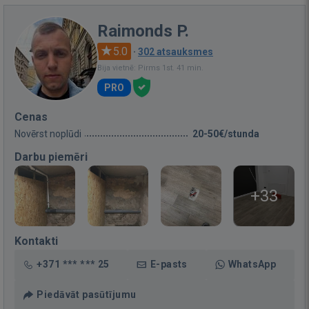
Raimonds P.
5.0
·
302 atsauksmes
Bija vietnē: Pirms 1st. 41 min.
PRO
Cenas
Novērst noplūdi
20-50€/stunda
Darbu piemēri
+33
Kontakti
+371 *** *** 25
E-pasts
WhatsApp
Piedāvāt pasūtījumu