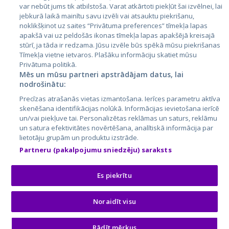
var nebūt jums tik atbilstoša. Varat atkārtoti piekļūt šai izvēlnei, lai
jebkurā laikā mainītu savu izvēli vai atsauktu piekrišanu,
noklikšķinot uz saites “Privātuma preferences” tīmekļa lapas
apakšā vai uz peldošās ikonas tīmekļa lapas apakšējā kreisajā
stūrī, ja tāda ir redzama. Jūsu izvēle būs spēkā mūsu piekrišanas
Tīmekļa vietne ietvaros. Plašāku informāciju skatiet mūsu
Privātuma politikā.
Mēs un mūsu partneri apstrādājam datus, lai
nodrošinātu:
City24.lv
CVbankas.lt
Precīzas atrašanās vietas izmantošana. Ierīces parametru aktīva
City24.ee
Kainos.lt
skenēšana identifikācijas nolūkā. Informācijas ievietošana ierīcē
un/vai piekļuve tai. Personalizētas reklāmas un saturs, reklāmu
GetaPro.lv
Paslaugos.lt
un satura efektivitātes novērtēšana, analītiskā informācija par
GetaPro.ee
auto24.ee
lietotāju grupām un produktu izstrāde.
Skelbiu.lt
KV.ee
Partneru (pakalpojumu sniedzēju) saraksts
Autoplius.lt
Osta.ee
Aruodas.lt
KuldneBörs.ee
Es piekrītu
Noraidīt visu
© 2026 GetaPro. Visas tiesības aizsargātas.
Rādīt mērķus