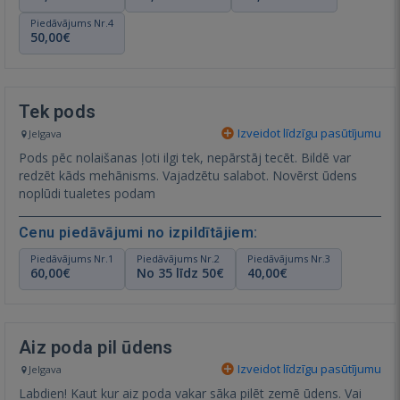
Piedāvājums Nr.4
50,00€
Tek pods
Izveidot līdzīgu pasūtījumu
Jelgava
Pods pēc nolaišanas ļoti ilgi tek, nepārstāj tecēt. Bildē var
redzēt kāds mehānisms. Vajadzētu salabot. Novērst ūdens
noplūdi tualetes podam
Cenu piedāvājumi no izpildītājiem:
Piedāvājums Nr.1
Piedāvājums Nr.2
Piedāvājums Nr.3
60,00€
No 35 līdz 50€
40,00€
Aiz poda pil ūdens
Izveidot līdzīgu pasūtījumu
Jelgava
Labdien! Kaut kur aiz poda vakar sāka pilēt zemē ūdens. Vai