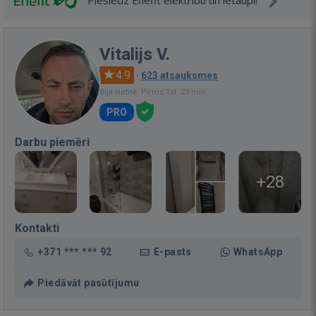
Pieslēdz Enefit elektrību un ietaupi!
Vitalijs V.
4.9
·
623 atsauksmes
Bija vietnē: Pirms 1st. 23 min.
PRO
Darbu piemēri
+28
Kontakti
+371 *** *** 92
E-pasts
WhatsApp
Piedāvāt pasūtījumu