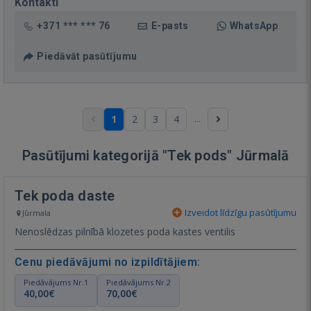
Kontakti
+371 *** *** 76
E-pasts
WhatsApp
Piedāvāt pasūtījumu
...
1
2
3
4
Pasūtījumi kategorijā "Tek pods" Jūrmalā
Tek poda daste
Izveidot līdzīgu pasūtījumu
Jūrmala
Nenoslēdzas pilnībā klozetes poda kastes ventilis
Cenu piedāvājumi no izpildītājiem:
Piedāvājums Nr.1
Piedāvājums Nr.2
40,00€
70,00€