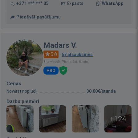
+371 *** *** 35
E-pasts
WhatsApp
Piedāvāt pasūtījumu
Madars V.
5.0
·
67 atsauksmes
Bija vietnē: Pirms 2st. 8 min.
PRO
Cenas
Novērst noplūdi
30,00€/stunda
Darbu piemēri
+124