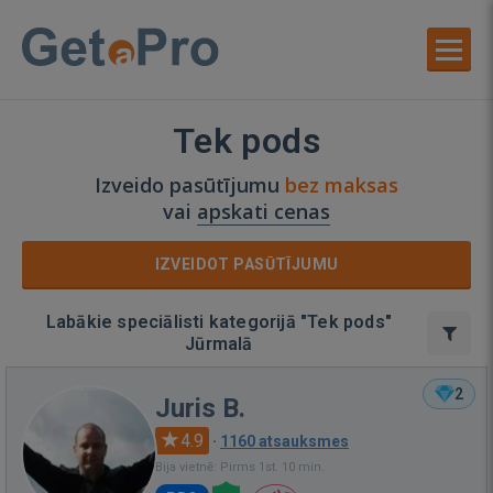
Tek pods
Izveido pasūtījumu
bez maksas
vai
apskati cenas
IZVEIDOT PASŪTĪJUMU
Labākie speciālisti kategorijā "Tek pods"
Jūrmalā
2
Juris B.
4.9
·
1160 atsauksmes
Bija vietnē: Pirms 1st. 10 min.