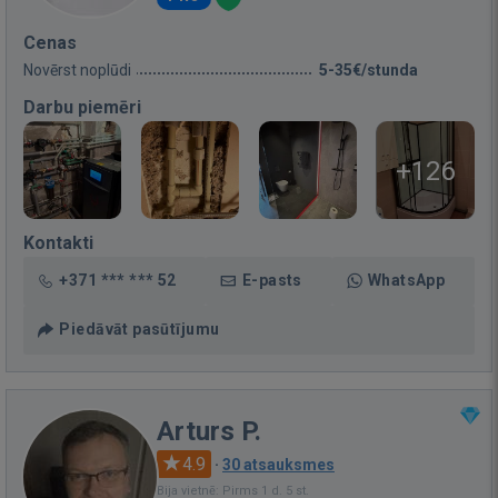
Cenas
Novērst noplūdi
5-35€/stunda
Darbu piemēri
+126
Kontakti
+371 *** *** 52
E-pasts
WhatsApp
Piedāvāt pasūtījumu
Arturs P.
4.9
·
30 atsauksmes
Bija vietnē: Pirms 1 d. 5 st.