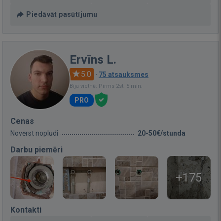
Piedāvāt pasūtījumu
Ervīns L.
5.0
·
75 atsauksmes
Bija vietnē: Pirms 2st. 5 min.
PRO
Cenas
Novērst noplūdi
20-50€/stunda
Darbu piemēri
+175
Kontakti