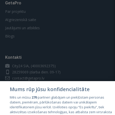
GetaPro
Par projektu
Atgriezeniskā saite
Jautājumi un atbildes
Blogs
Kontakti
City24 SIA, (40003692375)
28259069
(darba dien. 09-17)
contact@getapro.lv
Mums rūp jūsu konfidencialitāte
Mēs un mūsu
270
partneri glabājam un piekļūstam personas
datiem, piemēram, pārlūkošanas datiem vai unikālajiem
identifikatoriem jūsu ierīcē. Izvēloties opciju “Es piekrītu”, tiek
Valstis
aktivizētas izsekošanas tehnoloģijas, kas atbalsta zem virsraksta