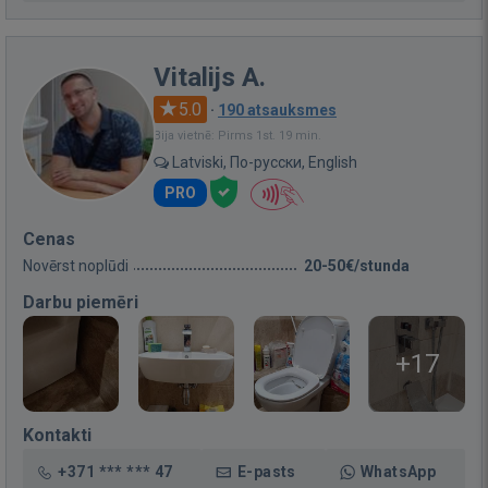
Vitalijs A.
5.0
·
190 atsauksmes
Bija vietnē: Pirms 1st. 19 min.
Latviski, По-русски, English
PRO
Cenas
Novērst noplūdi
20-50€/stunda
Darbu piemēri
+17
Kontakti
+371 *** *** 47
E-pasts
WhatsApp