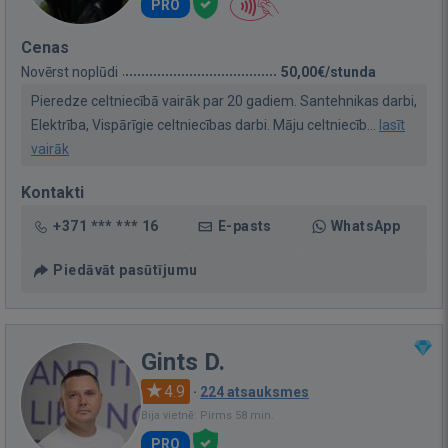
PRO
Cenas
Novērst noplūdi
50,00€/stunda
Pieredze celtniecībā vairāk par 20 gadiem. Santehnikas darbi,
Elektrība, Vispārīgie celtniecības darbi. Māju celtniecīb...
lasīt
vairāk
Kontakti
+371 *** *** 16
E-pasts
WhatsApp
Piedāvāt pasūtījumu
Gints D.
4.9
·
224 atsauksmes
Bija vietnē: Pirms 58 min.
PRO