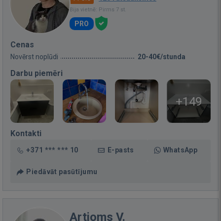
Bija vietnē: Pirms 7 st.
PRO
Cenas
Novērst noplūdi
20-40€/stunda
Darbu piemēri
+149
Kontakti
+371 *** *** 10
E-pasts
WhatsApp
Piedāvāt pasūtījumu
Artjoms V.