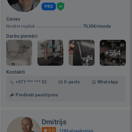
PRO
Cenas
Novērst noplūdi
70,00€/stunda
Darbu piemēri
+554
Kontakti
+371 *** *** 52
E-pasts
WhatsApp
Piedāvāt pasūtījumu
Dmitrijs
5.0
·
1284 atsauksmes