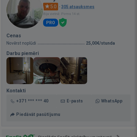
5.0
·
305 atsauksmes
Bija vietnē: Pirms 14 st.
PRO
Cenas
Novērst noplūdi
25,00€/stunda
Darbu piemēri
Kontakti
+371 *** *** 40
E-pasts
WhatsApp
Piedāvāt pasūtījumu