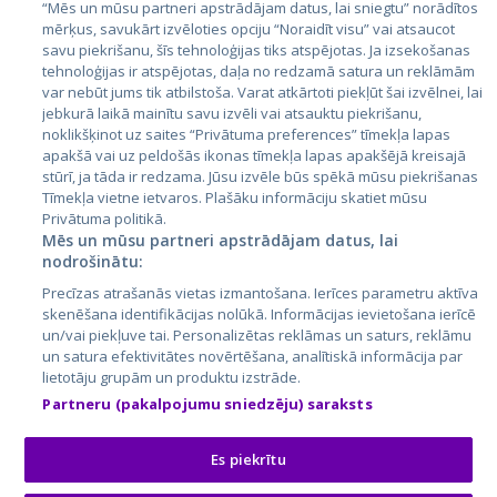
Igaunija
“Mēs un mūsu partneri apstrādājam datus, lai sniegtu” norādītos
mērķus, savukārt izvēloties opciju “Noraidīt visu” vai atsaucot
Latvija
savu piekrišanu, šīs tehnoloģijas tiks atspējotas. Ja izsekošanas
tehnoloģijas ir atspējotas, daļa no redzamā satura un reklāmām
Lietuva
var nebūt jums tik atbilstoša. Varat atkārtoti piekļūt šai izvēlnei, lai
jebkurā laikā mainītu savu izvēli vai atsauktu piekrišanu,
noklikšķinot uz saites “Privātuma preferences” tīmekļa lapas
apakšā vai uz peldošās ikonas tīmekļa lapas apakšējā kreisajā
stūrī, ja tāda ir redzama. Jūsu izvēle būs spēkā mūsu piekrišanas
Tīmekļa vietne ietvaros. Plašāku informāciju skatiet mūsu
Privātuma politikā.
Mēs un mūsu partneri apstrādājam datus, lai
nodrošinātu:
City24.lv
CVbankas.lt
Precīzas atrašanās vietas izmantošana. Ierīces parametru aktīva
City24.ee
Kainos.lt
skenēšana identifikācijas nolūkā. Informācijas ievietošana ierīcē
un/vai piekļuve tai. Personalizētas reklāmas un saturs, reklāmu
GetaPro.lv
Paslaugos.lt
un satura efektivitātes novērtēšana, analītiskā informācija par
GetaPro.ee
auto24.ee
lietotāju grupām un produktu izstrāde.
Skelbiu.lt
KV.ee
Partneru (pakalpojumu sniedzēju) saraksts
Autoplius.lt
Osta.ee
Aruodas.lt
KuldneBörs.ee
Es piekrītu