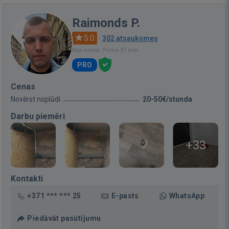
Raimonds P.
5.0
·
302 atsauksmes
Bija vietnē: Pirms 57 min.
PRO
Cenas
Novērst noplūdi
20-50€/stunda
Darbu piemēri
+33
Kontakti
+371 *** *** 25
E-pasts
WhatsApp
Piedāvāt pasūtījumu