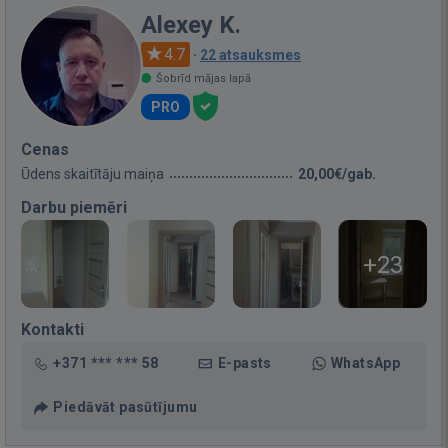
Alexey K.
4.7
·
22 atsauksmes
Šobrīd mājas lapā
PRO
Cenas
Ūdens skaitītāju maiņa
20,00€/gab.
Darbu piemēri
+23
Kontakti
+371 *** *** 58
E-pasts
WhatsApp
Piedāvāt pasūtījumu