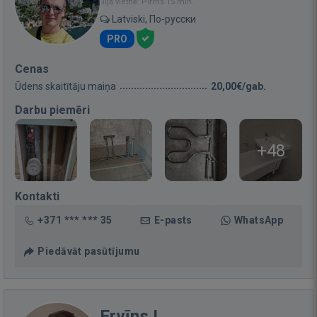
Bija vietnē: Pirms 15 min.
Latviski, По-русски
PRO
Cenas
Ūdens skaitītāju maiņa
20,00€/gab.
Darbu piemēri
+48
Kontakti
+371 *** *** 35
E-pasts
WhatsApp
Piedāvāt pasūtījumu
Ervīns L.