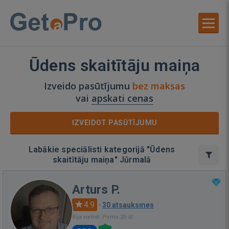
Ūdens skaitītāju maiņa
Izveido pasūtījumu
bez maksas
vai
apskati cenas
IZVEIDOT PASŪTĪJUMU
Labākie speciālisti kategorijā "Ūdens
skaitītāju maiņa" Jūrmalā
Arturs P.
4.9
·
30 atsauksmes
Bija vietnē: Pirms 20 st.