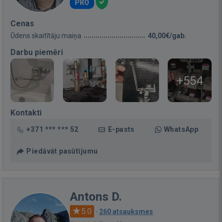
PRO
Cenas
Ūdens skaitītāju maiņa
40,00€/gab.
Darbu piemēri
+554
Kontakti
+371 *** *** 52
E-pasts
WhatsApp
Piedāvāt pasūtījumu
Antons D.
5.0
·
260 atsauksmes