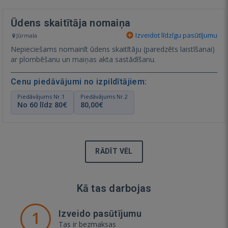
Ūdens skaitītāja nomaiņa
Izveidot līdzīgu pasūtījumu
Jūrmala
Nepieciešams nomainīt ūdens skaitītāju (paredzēts laistīšanai)
ar plombēšanu un maiņas akta sastādīšanu.
Cenu piedāvājumi no izpildītājiem:
Piedāvājums Nr.1
Piedāvājums Nr.2
No 60 līdz 80€
80,00€
RĀDĪT VĒL
Kā tas darbojas
1
Izveido pasūtījumu
Tas ir bezmaksas