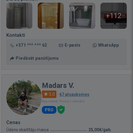
+112
Kontakti
+371 *** *** 62
E-pasts
WhatsApp
Piedāvāt pasūtījumu
Madars V.
5.0
·
67 atsauksmes
Bija vietnē: Pirms 1 dienām
PRO
Cenas
Ūdens skaitītāju maiņa
25,00€/gab.