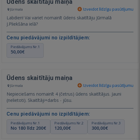
Ūdens skaitītāju maiņa
Izveidot līdzīgu pasūtījumu
Jūrmala
Labdien! Vai variet nomainīt ūdens skaitītāju Jūrmalā
J.Pliekšāna ielā?
Cenu piedāvājumi no izpildītājiem:
Piedāvājums Nr.1
50,00€
Ūdens skaitītāju maiņa
Izveidot līdzīgu pasūtījumu
Jūrmala
Nepieciešams nomainīt 4 (četrus) ūdens skaitītājus. Jauni
(nelietoti). Skaitītāji+darbs - jūsu.
Cenu piedāvājumi no izpildītājiem:
Piedāvājums Nr.1
Piedāvājums Nr.2
Piedāvājums Nr.3
No 180 līdz 200€
120,00€
300,00€