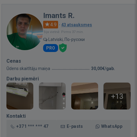
Imants R.
4.9
·
43 atsauksmes
Bija vietnē: Pirms 37 min.
Latviski, По-русски
PRO
Cenas
Ūdens skaitītāju maiņa
30,00€/gab.
Darbu piemēri
+13
Kontakti
+371 *** *** 47
E-pasts
WhatsApp