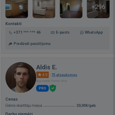
+296
Kontakti
+371 *** *** 46
E-pasts
WhatsApp
Piedāvāt pasūtījumu
Aldis E.
4.9
·
75 atsauksmes
Bija vietnē: Pirms 18 st.
PRO
Cenas
Ūdens skaitītāju maiņa
20,00€/gab.
Darbu piemēri