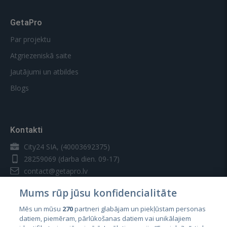
GetaPro
Par projektu
Atgriezeniskā saite
Jautājumi un atbildes
Blogs
Kontakti
City24 SIA, (40003692375)
28259069
(darba dien. 09-17)
contact@getapro.lv
Mums rūp jūsu konfidencialitāte
Mēs un mūsu
270
partneri glabājam un piekļūstam personas
datiem, piemēram, pārlūkošanas datiem vai unikālajiem