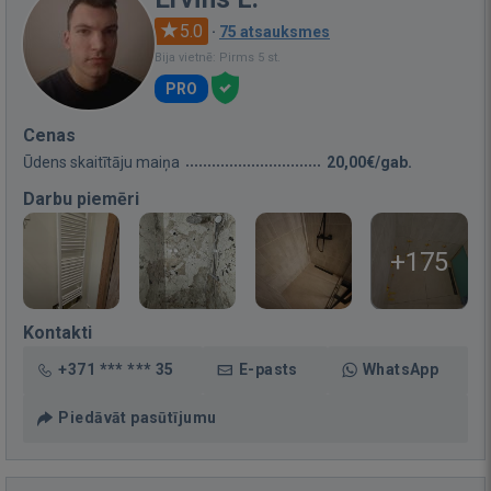
5.0
·
75 atsauksmes
Bija vietnē: Pirms 5 st.
PRO
Cenas
Ūdens skaitītāju maiņa
20,00€/gab.
Darbu piemēri
+175
Kontakti
+371 *** *** 35
E-pasts
WhatsApp
Piedāvāt pasūtījumu