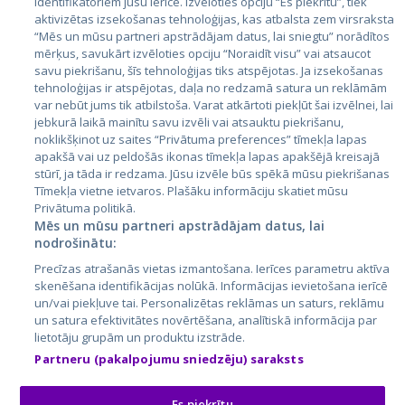
identifikatoriem jūsu ierīcē. Izvēloties opciju “Es piekrītu”, tiek
Valstis
aktivizētas izsekošanas tehnoloģijas, kas atbalsta zem virsraksta
Igaunija
“Mēs un mūsu partneri apstrādājam datus, lai sniegtu” norādītos
mērķus, savukārt izvēloties opciju “Noraidīt visu” vai atsaucot
Latvija
savu piekrišanu, šīs tehnoloģijas tiks atspējotas. Ja izsekošanas
tehnoloģijas ir atspējotas, daļa no redzamā satura un reklāmām
Lietuva
var nebūt jums tik atbilstoša. Varat atkārtoti piekļūt šai izvēlnei, lai
jebkurā laikā mainītu savu izvēli vai atsauktu piekrišanu,
noklikšķinot uz saites “Privātuma preferences” tīmekļa lapas
apakšā vai uz peldošās ikonas tīmekļa lapas apakšējā kreisajā
stūrī, ja tāda ir redzama. Jūsu izvēle būs spēkā mūsu piekrišanas
Tīmekļa vietne ietvaros. Plašāku informāciju skatiet mūsu
Privātuma politikā.
Mēs un mūsu partneri apstrādājam datus, lai
nodrošinātu:
City24.lv
CVbankas.lt
Precīzas atrašanās vietas izmantošana. Ierīces parametru aktīva
City24.ee
Kainos.lt
skenēšana identifikācijas nolūkā. Informācijas ievietošana ierīcē
un/vai piekļuve tai. Personalizētas reklāmas un saturs, reklāmu
GetaPro.lv
Paslaugos.lt
un satura efektivitātes novērtēšana, analītiskā informācija par
GetaPro.ee
auto24.ee
lietotāju grupām un produktu izstrāde.
Skelbiu.lt
KV.ee
Partneru (pakalpojumu sniedzēju) saraksts
Autoplius.lt
Osta.ee
Aruodas.lt
KuldneBörs.ee
Es piekrītu