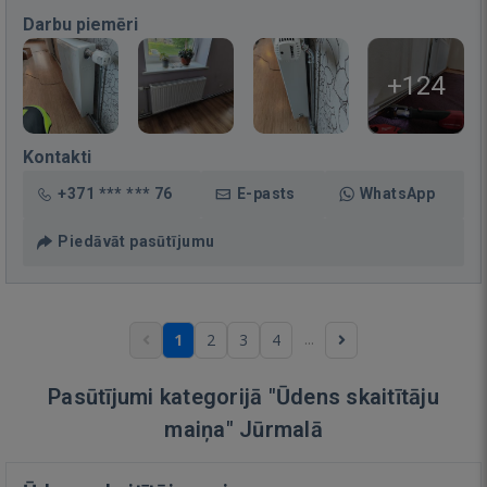
Darbu piemēri
+124
Kontakti
+371 *** *** 76
E-pasts
WhatsApp
Piedāvāt pasūtījumu
...
1
2
3
4
Pasūtījumi kategorijā "Ūdens skaitītāju
maiņa" Jūrmalā