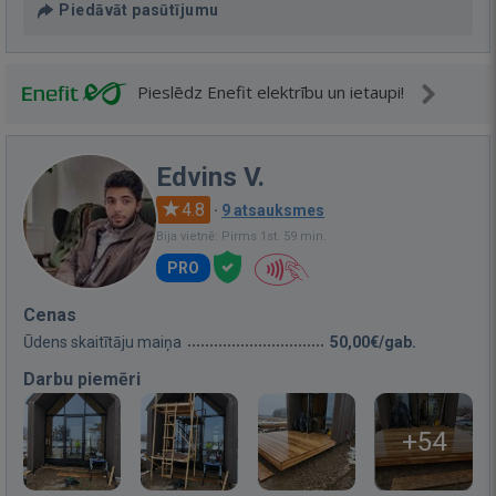
Piedāvāt pasūtījumu
Pieslēdz Enefit elektrību un ietaupi!
Edvins V.
4.8
·
9 atsauksmes
Bija vietnē: Pirms 1st. 59 min.
PRO
Cenas
Ūdens skaitītāju maiņa
50,00€/gab.
Darbu piemēri
+54