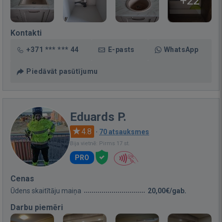
+22
Kontakti
+371 *** *** 44
E-pasts
WhatsApp
Piedāvāt pasūtījumu
Eduards P.
4.8
·
70 atsauksmes
Bija vietnē: Pirms 17 st.
PRO
Cenas
Ūdens skaitītāju maiņa
20,00€/gab.
Darbu piemēri