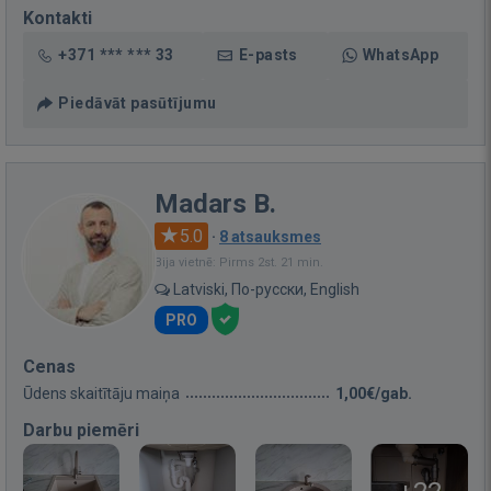
Kontakti
+371 *** *** 33
E-pasts
WhatsApp
Piedāvāt pasūtījumu
Madars B.
5.0
·
8 atsauksmes
Bija vietnē: Pirms 2st. 21 min.
Latviski, По-русски, English
PRO
Cenas
Ūdens skaitītāju maiņa
1,00€/gab.
Darbu piemēri