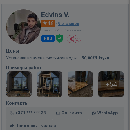
Edvins V.
4.8
·
9 отзывов
Был на сайте: 6 минут назад
PRO
Цены
Установка и замена счетчиков воды
50,00€/Штука
Примеры работ
+54
Контакты
+371 *** *** 33
Эл. почта
WhatsApp
Предложить заказ