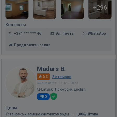
+296
Контакты
+371 *** *** 46
Эл. почта
WhatsApp
Предложить заказ
Madars B.
5.0
·
8 отзывов
Был на сайте: 1 д. 6 ч. назад
Latviski, По-русски, English
PRO
Цены
Установка и замена счетчиков воды
1,00€/Штука