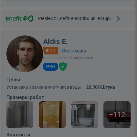
Pieslēdz Enefit elektrību un ietaupi!
Aldis E.
4.9
·
75 отзывов
Был на сайте: 20 минут назад
PRO
Цены
Установка и замена счетчиков воды
20,00€/Штука
Примеры работ
+112
Контакты