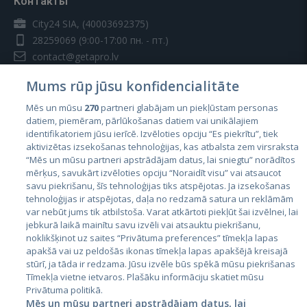
Контакты
City24 SIA, (40003692375)
28259069
(9:00-17:00 пн. - пт.)
contact@getapro.lv
Mums rūp jūsu konfidencialitāte
Mēs un mūsu
270
partneri glabājam un piekļūstam personas
datiem, piemēram, pārlūkošanas datiem vai unikālajiem
identifikatoriem jūsu ierīcē. Izvēloties opciju “Es piekrītu”, tiek
Страны
aktivizētas izsekošanas tehnoloģijas, kas atbalsta zem virsraksta
Эстония
“Mēs un mūsu partneri apstrādājam datus, lai sniegtu” norādītos
mērķus, savukārt izvēloties opciju “Noraidīt visu” vai atsaucot
Латвия
savu piekrišanu, šīs tehnoloģijas tiks atspējotas. Ja izsekošanas
tehnoloģijas ir atspējotas, daļa no redzamā satura un reklāmām
Литва
var nebūt jums tik atbilstoša. Varat atkārtoti piekļūt šai izvēlnei, lai
jebkurā laikā mainītu savu izvēli vai atsauktu piekrišanu,
noklikšķinot uz saites “Privātuma preferences” tīmekļa lapas
apakšā vai uz peldošās ikonas tīmekļa lapas apakšējā kreisajā
stūrī, ja tāda ir redzama. Jūsu izvēle būs spēkā mūsu piekrišanas
Tīmekļa vietne ietvaros. Plašāku informāciju skatiet mūsu
Privātuma politikā.
Mēs un mūsu partneri apstrādājam datus, lai