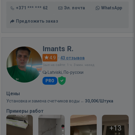
+371 *** *** 62
Эл. почта
WhatsApp
Предложить заказ
Imants R.
4.9
·
43 отзывов
Был на сайте: 1 ч. 3 мин. назад
Latviski, По-русски
PRO
Цены
Установка и замена счетчиков воды
30,00€/Штука
Примеры работ
+13