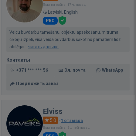
Был на сайте: 17 ч. назад
Latviski, English
PRO
Veicu būvdarbu tāmēšanu, objektu apsekošanu, mitruma
cēloņu izpēti, visa veida būvdarbus sākot no pamatiem līdz
atslēgai...
читать дальше
Контакты
+371 *** *** 56
Эл. почта
WhatsApp
Предложить заказ
Elviss
5.0
·
1 отзывов
Был на сайте: 5 дней назад