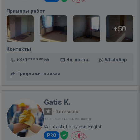
Примеры работ
+50
Контакты
+371 *** *** 55
Эл. почта
WhatsApp
Предложить заказ
Gatis K.
·
0 отзывов
Был на сайте: 4 мес. назад
Latviski, По-русски, English
PRO