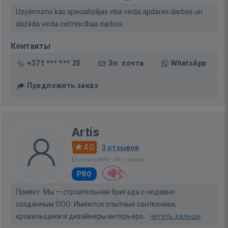
Uzņēmums kas specializējas visa veida apdares darbos un
dažāda veida celtniecības darbos.
Контакты
+371 *** *** 25
Эл. почта
WhatsApp
Предложить заказ
Artis
4.0
·
3 отзывов
Был на сайте: 18 ч. назад
PRO
Привет. Мы — строительная бригада с недавно
созданным ООО. Имеются опытные сантехники,
кровельщики и дизайнеры интерьеро...
читать дальше