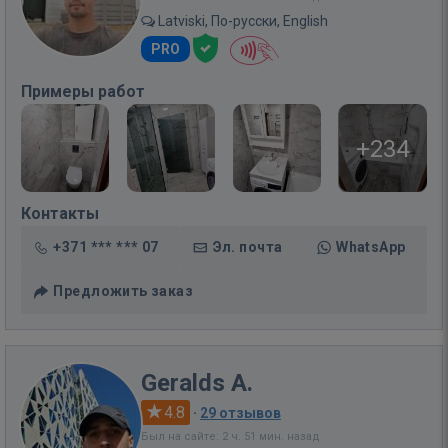
Latviski, По-русски, English
PRO
Примеры работ
+234
Контакты
+371 *** *** 07
Эл. почта
WhatsApp
Предложить заказ
Geralds A.
4.8
·
29 отзывов
Был на сайте: 2 ч. 51 мин. назад