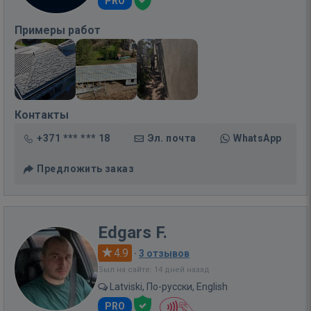
PRO
Примеры работ
Контакты
+371 *** *** 18
Эл. почта
WhatsApp
Предложить заказ
Edgars F.
4.9
·
3 отзывов
Был на сайте: 14 дней назад
Latviski, По-русски, English
PRO