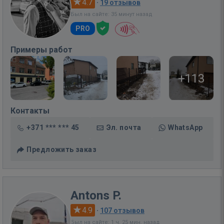
4.7
·
19 отзывов
Был на сайте: 35 минут назад
PRO
Примеры работ
+113
Контакты
+371 *** *** 45
Эл. почта
WhatsApp
Предложить заказ
Antons P.
4.9
·
107 отзывов
Был на сайте: 1 ч. 25 мин. назад