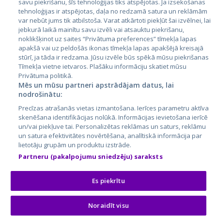
savu piekrišanu, šīs tehnoloģijas tiks atspējotas. Ja izsekošanas
tehnoloģijas ir atspējotas, daļa no redzamā satura un reklāmām
Литва
var nebūt jums tik atbilstoša. Varat atkārtoti piekļūt šai izvēlnei, lai
jebkurā laikā mainītu savu izvēli vai atsauktu piekrišanu,
noklikšķinot uz saites “Privātuma preferences” tīmekļa lapas
apakšā vai uz peldošās ikonas tīmekļa lapas apakšējā kreisajā
stūrī, ja tāda ir redzama. Jūsu izvēle būs spēkā mūsu piekrišanas
Tīmekļa vietne ietvaros. Plašāku informāciju skatiet mūsu
Privātuma politikā.
Mēs un mūsu partneri apstrādājam datus, lai
nodrošinātu:
City24.lv
CVbankas.lt
Precīzas atrašanās vietas izmantošana. Ierīces parametru aktīva
City24.ee
Kainos.lt
skenēšana identifikācijas nolūkā. Informācijas ievietošana ierīcē
un/vai piekļuve tai. Personalizētas reklāmas un saturs, reklāmu
GetaPro.lv
Paslaugos.lt
un satura efektivitātes novērtēšana, analītiskā informācija par
GetaPro.ee
auto24.ee
lietotāju grupām un produktu izstrāde.
Skelbiu.lt
KV.ee
Partneru (pakalpojumu sniedzēju) saraksts
Autoplius.lt
Osta.ee
Aruodas.lt
KuldneBörs.ee
Es piekrītu
Noraidīt visu