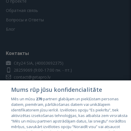
О проекте
Обратная связь
Вопросы и Ответы
Блог
Контакты
City24 SIA, (40003692375)
28259069
(9:00-17:00 пн. - пт.)
contact@getapro.lv
Mums rūp jūsu konfidencialitāte
Mēs un mūsu
270
partneri glabājam un piekļūstam personas
datiem, piemēram, pārlūkošanas datiem vai unikālajiem
identifikatoriem jūsu ierīcē. Izvēloties opciju “Es piekrītu”, tiek
Страны
aktivizētas izsekošanas tehnoloģijas, kas atbalsta zem virsraksta
Эстония
“Mēs un mūsu partneri apstrādājam datus, lai sniegtu” norādītos
mērķus, savukārt izvēloties opciju “Noraidīt visu” vai atsaucot
Латвия