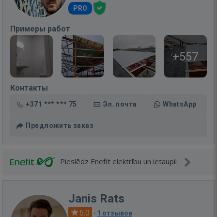
PRO
Примеры работ
+557
Контакты
+371 *** *** 75
Эл. почта
WhatsApp
Предложить заказ
Pieslēdz Enefit elektrību un ietaupi!
Janis Rats
5.0
·
1 отзывов