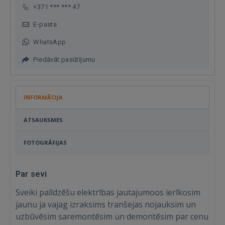
+371 *** *** 47
E-pasts
WhatsApp
Piedāvāt pasūtījumu
INFORMĀCIJA
ATSAUKSMES
FOTOGRĀFIJAS
Par sevi
Sveiki palīdzēšu elektrības jautajumoos ierīkosim
jaunu ja vajag izraksims tranšejas nojauksim un
uzbūvēsim saremontēsim un demontēsim par cenu