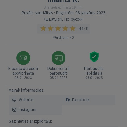
Bija vietnē: Pirms 29 min.
Privāts speciālists · Reģistrēts: 08 janvāris 2023
Latviski, По-русски
4,9 / 5
Vērtējumi: 43
E-pasta adrese ir
Dokumenti ir
Pārbaudīts
apstiprināta
pārbaudīti
izpildītājs
08.01.2023
08.01.2023
08.01.2023
Vairāk informācijas:
Website
Facebook
Instagram
Sazinieties ar izpildītāju: