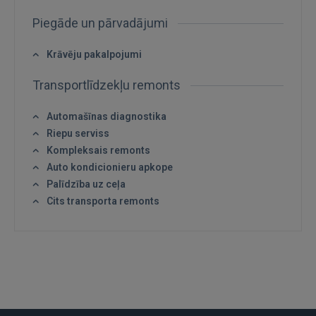
Vēl neesat reģistrējies?
Piegāde un pārvadājumi
REĢISTRĀCIJA
Krāvēju pakalpojumi
Transportlīdzekļu remonts
Automašīnas diagnostika
Riepu serviss
Kompleksais remonts
Auto kondicionieru apkope
Palīdzība uz ceļa
Cits transporta remonts