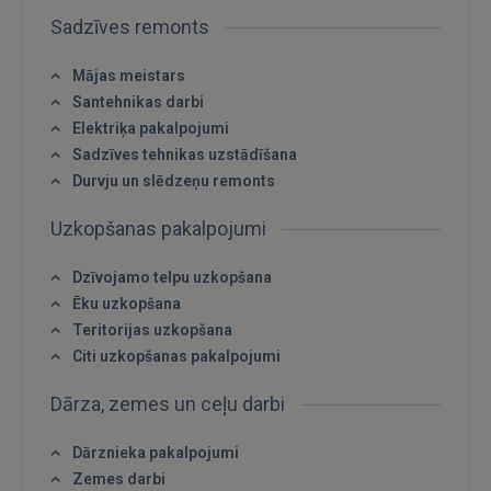
Ienākt
Sadzīves remonts
Mājas meistars
Santehnikas darbi
Elektriķa pakalpojumi
Sadzīves tehnikas uzstādīšana
Durvju un slēdzeņu remonts
IENĀKT
Uzkopšanas pakalpojumi
Aizmirsāt paroli?
Atcerēties?
Dzīvojamo telpu uzkopšana
Ēku uzkopšana
FACEBOOK
Teritorijas uzkopšana
Citi uzkopšanas pakalpojumi
GOOGLE
Dārza, zemes un ceļu darbi
 Sign in with Apple
Dārznieka pakalpojumi
Zemes darbi