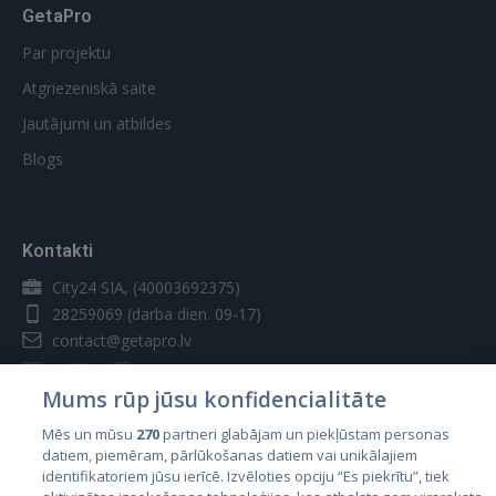
GetaPro
Par projektu
Atgriezeniskā saite
Jautājumi un atbildes
Blogs
Kontakti
City24 SIA, (40003692375)
28259069
(darba dien. 09-17)
contact@getapro.lv
Mums rūp jūsu konfidencialitāte
Mēs un mūsu
270
partneri glabājam un piekļūstam personas
datiem, piemēram, pārlūkošanas datiem vai unikālajiem
Valstis
identifikatoriem jūsu ierīcē. Izvēloties opciju “Es piekrītu”, tiek