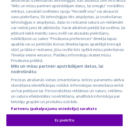
aktivizētas izsekošanas tehnoloģijas, kas atbalsta zem virsraksta
Igaunija
“Mēs un mūsu partneri apstrādājam datus, lai sniegtu” norādītos
Latvija
mērķus, savukārt izvēloties opciju “Noraidīt visu” vai atsaucot
savu piekrišanu, šīs tehnoloģijas tiks atspējotas. Ja izsekošanas
Lietuva
tehnoloģijas ir atspējotas, daļa no redzamā satura un reklāmām
var nebūt jums tik atbilstoša. Varat atkārtoti piekļūt šai izvēlnei, lai
jebkurā laikā mainītu savu izvēli vai atsauktu piekrišanu,
noklikšķinot uz saites “Privātuma preferences” tīmekļa lapas
apakšā vai uz peldošās ikonas tīmekļa lapas apakšējā kreisajā
stūrī, ja tāda ir redzama. Jūsu izvēle būs spēkā mūsu piekrišanas
Tīmekļa vietne ietvaros. Plašāku informāciju skatiet mūsu
Privātuma politikā.
Mēs un mūsu partneri apstrādājam datus, lai
nodrošinātu:
City24.lv
CVbankas.lt
Precīzas atrašanās vietas izmantošana. Ierīces parametru aktīva
City24.ee
Kainos.lt
skenēšana identifikācijas nolūkā. Informācijas ievietošana ierīcē
GetaPro.lv
Paslaugos.lt
un/vai piekļuve tai. Personalizētas reklāmas un saturs, reklāmu
GetaPro.ee
auto24.ee
un satura efektivitātes novērtēšana, analītiskā informācija par
lietotāju grupām un produktu izstrāde.
Skelbiu.lt
KV.ee
Partneru (pakalpojumu sniedzēju) saraksts
Autoplius.lt
Osta.ee
Aruodas.lt
KuldneBörs.ee
Es piekrītu