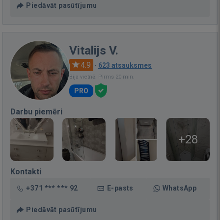
Piedāvāt pasūtījumu
Vitalijs V.
4.9
·
623 atsauksmes
Bija vietnē: Pirms 20 min.
PRO
Darbu piemēri
+28
Kontakti
+371 *** *** 92
E-pasts
WhatsApp
Piedāvāt pasūtījumu