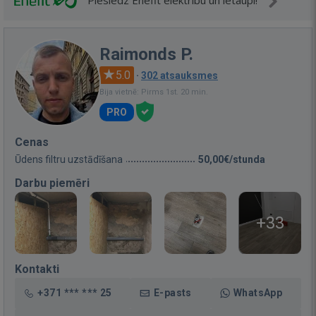
Pieslēdz Enefit elektrību un ietaupi!
Raimonds P.
5.0
·
302 atsauksmes
Bija vietnē: Pirms 1st. 20 min.
PRO
Cenas
Ūdens filtru uzstādīšana
50,00€/stunda
Darbu piemēri
+33
Kontakti
+371 *** *** 25
E-pasts
WhatsApp