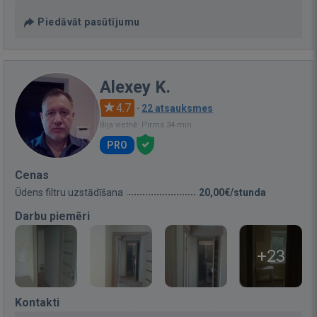
Piedāvāt pasūtījumu
Alexey K.
4.7
·
22 atsauksmes
Bija vietnē: Pirms 34 min.
PRO
Cenas
Ūdens filtru uzstādīšana
20,00€/stunda
Darbu piemēri
+23
Kontakti