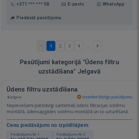
+371 *** *** 58
E-pasts
WhatsApp
Piedāvāt pasūtījumu
...
1
2
3
4
Pasūtījumi kategorijā "Ūdens filtru
uzstādīšana" Jelgavā
Ūdens filtru uzstādīšana
Izveidot līdzīgu pasūtījumu
Jelgava
Nepieciešami patstāvīgi santehniķi ūdens filtracijas sistēmu
montāžā, ūdensapgādes sistēmu montāžā un to uzturēšanā.
Cenu piedāvājumi no izpildītājiem:
Piedāvājums Nr.1
Piedāvājums Nr.2