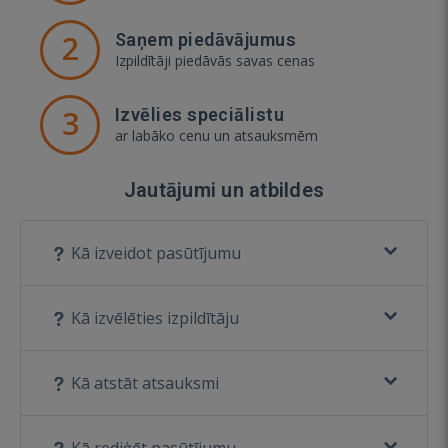
2
Saņem piedāvājumus
Izpildītāji piedāvās savas cenas
3
Izvēlies speciālistu
ar labāko cenu un atsauksmēm
Jautājumi un atbildes
Kā izveidot pasūtījumu
Kā izvēlēties izpildītāju
Kā atstāt atsauksmi
Kā rediģēt pasūtījumu