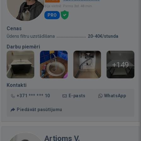
Bija vietnē: Pirms 3st. 48 min.
PRO
Cenas
Ūdens filtru uzstādīšana
20-40€/stunda
Darbu piemēri
+149
Kontakti
+371 *** *** 10
E-pasts
WhatsApp
Piedāvāt pasūtījumu
Artjoms V.