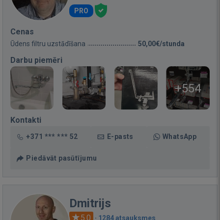
PRO
Cenas
Ūdens filtru uzstādīšana
50,00€/stunda
Darbu piemēri
+554
Kontakti
+371 *** *** 52
E-pasts
WhatsApp
Piedāvāt pasūtījumu
Dmitrijs
5.0
·
1284 atsauksmes