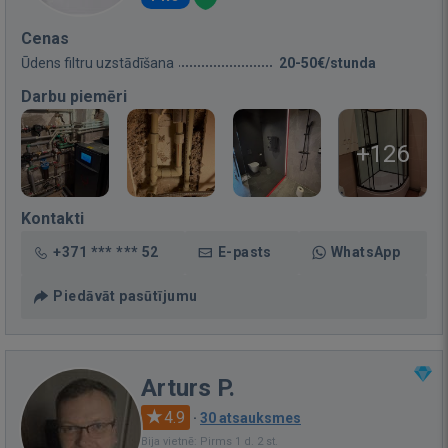
Cenas
Ūdens filtru uzstādīšana
20-50€/stunda
Darbu piemēri
+126
Kontakti
+371 *** *** 52
E-pasts
WhatsApp
Piedāvāt pasūtījumu
Arturs P.
4.9
·
30 atsauksmes
Bija vietnē: Pirms 1 d. 2 st.