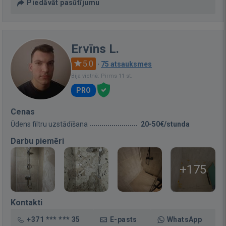
Piedāvāt pasūtījumu
Ervīns L.
5.0
·
75 atsauksmes
Bija vietnē: Pirms 11 st.
PRO
Cenas
Ūdens filtru uzstādīšana
20-50€/stunda
Darbu piemēri
+175
Kontakti
+371 *** *** 35
E-pasts
WhatsApp