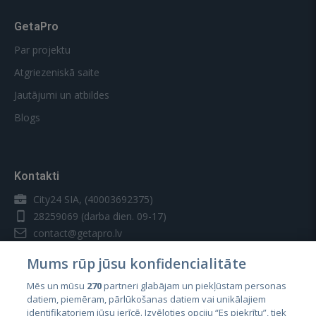
GetaPro
Par projektu
Atgriezeniskā saite
Jautājumi un atbildes
Blogs
Kontakti
City24 SIA, (40003692375)
28259069
(darba dien. 09-17)
contact@getapro.lv
Mums rūp jūsu konfidencialitāte
Mēs un mūsu
270
partneri glabājam un piekļūstam personas
datiem, piemēram, pārlūkošanas datiem vai unikālajiem
identifikatoriem jūsu ierīcē. Izvēloties opciju “Es piekrītu”, tiek
Valstis