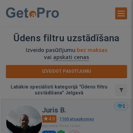
Ūdens filtru uzstādīšana
Izveido pasūtījumu
bez maksas
vai
apskati cenas
IZVEIDOT PASŪTĪJUMU
Labākie speciālisti kategorijā "Ūdens filtru
uzstādīšana" Jelgavā
2
Juris B.
4.9
·
1160 atsauksmes
Bija vietnē: Pirms 13 min.