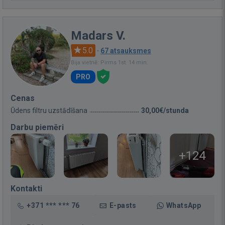
Madars V.
5.0
·
67 atsauksmes
Bija vietnē: Pirms 1st. 14 min.
PRO
Cenas
Ūdens filtru uzstādīšana
30,00€/stunda
Darbu piemēri
+124
Kontakti
+371 *** *** 76
E-pasts
WhatsApp