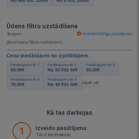
No 600 līdz 2000€
No 0 līdz 2000€
Ūdens filtru uzstādīšana
Izveidot līdzīgu pasūtījumu
Jelgava
Jānomaina filtra mehānisms
Cenu piedāvājumi no izpildītājiem:
Piedāvājums Nr.1
Piedāvājums Nr.2
Piedāvājums Nr.3
60,00€
No 50 līdz 60€
50,00€
Piedāvājums Nr.4
Piedāvājums Nr.5
Rādīt vēl
70,00€
No 40 līdz 60€
Kā tas darbojas
1
Izveido pasūtījumu
Tas ir bezmaksas