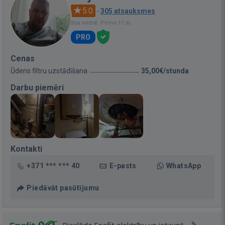
5.0
·
305 atsauksmes
Bija vietnē: Pirms 11 st.
PRO
Cenas
Ūdens filtru uzstādīšana
35,00€/stunda
Darbu piemēri
Kontakti
+371 *** *** 40
E-pasts
WhatsApp
Piedāvāt pasūtījumu