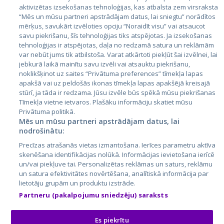
aktivizētas izsekošanas tehnoloģijas, kas atbalsta zem virsraksta
Igaunija
“Mēs un mūsu partneri apstrādājam datus, lai sniegtu” norādītos
mērķus, savukārt izvēloties opciju “Noraidīt visu” vai atsaucot
Latvija
savu piekrišanu, šīs tehnoloģijas tiks atspējotas. Ja izsekošanas
tehnoloģijas ir atspējotas, daļa no redzamā satura un reklāmām
Lietuva
var nebūt jums tik atbilstoša. Varat atkārtoti piekļūt šai izvēlnei, lai
jebkurā laikā mainītu savu izvēli vai atsauktu piekrišanu,
noklikšķinot uz saites “Privātuma preferences” tīmekļa lapas
apakšā vai uz peldošās ikonas tīmekļa lapas apakšējā kreisajā
stūrī, ja tāda ir redzama. Jūsu izvēle būs spēkā mūsu piekrišanas
Tīmekļa vietne ietvaros. Plašāku informāciju skatiet mūsu
Privātuma politikā.
Mēs un mūsu partneri apstrādājam datus, lai
nodrošinātu:
City24.lv
CVbankas.lt
Precīzas atrašanās vietas izmantošana. Ierīces parametru aktīva
City24.ee
Kainos.lt
skenēšana identifikācijas nolūkā. Informācijas ievietošana ierīcē
un/vai piekļuve tai. Personalizētas reklāmas un saturs, reklāmu
GetaPro.lv
Paslaugos.lt
un satura efektivitātes novērtēšana, analītiskā informācija par
GetaPro.ee
auto24.ee
lietotāju grupām un produktu izstrāde.
Skelbiu.lt
KV.ee
Partneru (pakalpojumu sniedzēju) saraksts
Autoplius.lt
Osta.ee
Aruodas.lt
KuldneBörs.ee
Es piekrītu