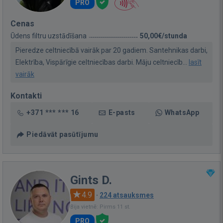
PRO
Cenas
Ūdens filtru uzstādīšana
50,00€/stunda
Pieredze celtniecībā vairāk par 20 gadiem. Santehnikas darbi,
Elektrība, Vispārīgie celtniecības darbi. Māju celtniecīb...
lasīt
vairāk
Kontakti
+371 *** *** 16
E-pasts
WhatsApp
Piedāvāt pasūtījumu
Gints D.
4.9
·
224 atsauksmes
Bija vietnē: Pirms 11 st.
PRO