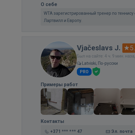
О себе
WTA зарегистрированный тренер по теннису
Лартвилл и Европу.
Vjačeslavs J.
5
Был на сайте: 4 ч. 9 мин. наз
Latviski, По-русски
PRO
Примеры работ
Контакты
+371 *** *** 47
Эл. почта