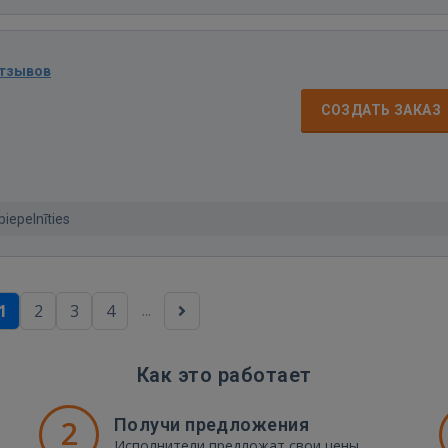
отзывов
СОЗДАТЬ ЗАКАЗ
piepelnīties
...
1
2
3
4
Как это работает
2
Получи предложения
Исполнители предложат свои цены