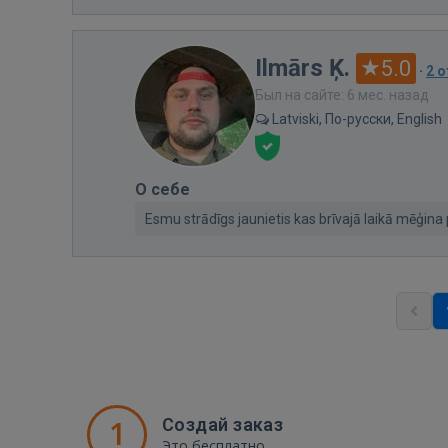
Ilmārs Ķ.
5.0
·
2 
Был на сайте: 6 мес. назад
Latviski, По-русски, English
О себе
Esmu strādīgs jaunietis kas brīvajā laikā mēģina 
1
Создай заказ
Это бесплатно