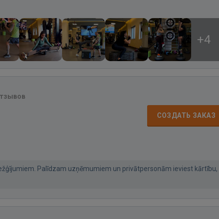
+4
отзывов
СОЗДАТЬ ЗАКАЗ
režģījumiem. Palīdzam uzņēmumiem un privātpersonām ieviest kārtību,