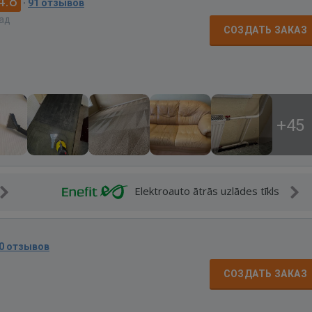
4.8
·
91 отзывов
зад
СОЗДАТЬ ЗАКАЗ
+45
Elektroauto ātrās uzlādes tīkls
0 отзывов
СОЗДАТЬ ЗАКАЗ