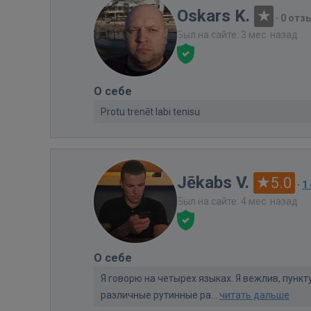
Oskars K.
·
0 отз
Был на сайте: 3 мес. назад
О себе
Protu trenēt labi tenisu
Jēkabs V.
5.0
·
1
Был на сайте: 4 мес. назад
О себе
Я говорю на четырех языках. Я вежлив, пунк
различные рутинные ра...
читать дальше