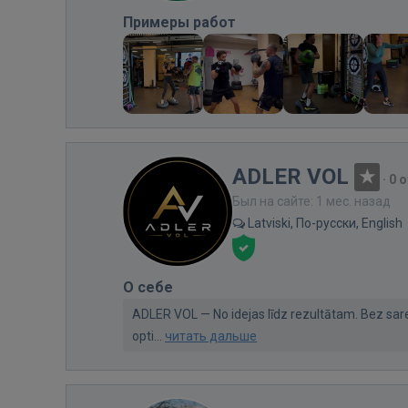
Примеры работ
ADLER VOL
·
0 
Был на сайте: 1 мес. назад
Latviski, По-русски, English
О себе
ADLER VOL — No idejas līdz rezultātam. Bez sa
opti...
читать дальше