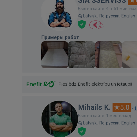
SIA SSERVISS
Был на сайте: 4 ч. 51 мин. на
Latviski, По-русски, English
Примеры работ
Pieslēdz Enefit elektrību un ietaupi!
Mihails K.
5.0
·
1
Был на сайте: 1 мес. назад
Latviski, По-русски, English