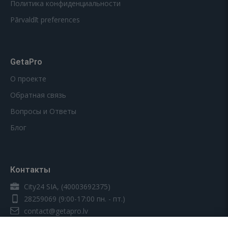
Политика конфиденциальности
Pārvaldīt preferences
GetaPro
О проекте
Обратная связь
Вопросы и Ответы
Блог
Контакты
City24 SIA, (40003692375)
28259069
(9:00-17:00 пн. - пт.)
contact@getapro.lv