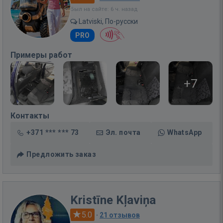
Был на сайте: 6 ч. назад
Latviski, По-русски
PRO
Примеры работ
+7
Контакты
+371 *** *** 73
Эл. почта
WhatsApp
Предложить заказ
Kristīne Kļaviņa
5.0
·
21 отзывов