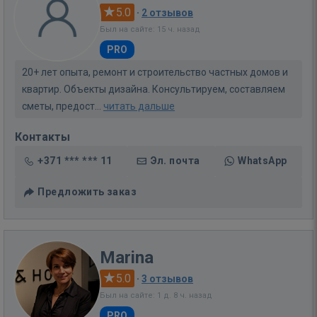
5.0
·
2 отзывов
Был на сайте: 15 ч. назад
PRO
20+ лет опыта, ремонт и строительство частных домов и
квартир. Объекты дизайна. Консультируем, составляем
сметы, предост...
читать дальше
Контакты
+371 *** *** 11
Эл. почта
WhatsApp
Предложить заказ
Marina
5.0
·
3 отзывов
Был на сайте: 1 д. 8 ч. назад
PRO