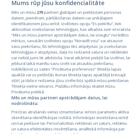
Mums rūp jūsu konfidencialitāte
Mēs un mūsu
270
partneri glabājam un piekļūstam personas
datiem, piemēram, pārlūkošanas datiem vai unikālajiem
identifikatoriem jūsu ierīcē. Izvēloties opciju “Es piekrītu”, tiek
Страны
aktivizētas izsekošanas tehnoloģijas, kas atbalsta zem virsraksta
Эстония
“Mēs un mūsu partneri apstrādājam datus, lai sniegtu” norādītos
mērķus, savukārt izvēloties opciju “Noraidīt visu” vai atsaucot
Латвия
savu piekrišanu, šīs tehnoloģijas tiks atspējotas. Ja izsekošanas
tehnoloģijas ir atspējotas, daļa no redzamā satura un reklāmām
Литва
var nebūt jums tik atbilstoša. Varat atkārtoti piekļūt šai izvēlnei, lai
jebkurā laikā mainītu savu izvēli vai atsauktu piekrišanu,
noklikšķinot uz saites “Privātuma preferences” tīmekļa lapas
apakšā vai uz peldošās ikonas tīmekļa lapas apakšējā kreisajā
stūrī, ja tāda ir redzama. Jūsu izvēle būs spēkā mūsu piekrišanas
Tīmekļa vietne ietvaros. Plašāku informāciju skatiet mūsu
Privātuma politikā.
Mēs un mūsu partneri apstrādājam datus, lai
nodrošinātu:
City24.lv
CVbankas.lt
Precīzas atrašanās vietas izmantošana. Ierīces parametru aktīva
City24.ee
Kainos.lt
skenēšana identifikācijas nolūkā. Informācijas ievietošana ierīcē
un/vai piekļuve tai. Personalizētas reklāmas un saturs, reklāmu
GetaPro.lv
Paslaugos.lt
un satura efektivitātes novērtēšana, analītiskā informācija par
GetaPro.ee
auto24.ee