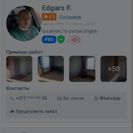
Edgars F.
4.9
·
3 отзывов
Был на сайте: 3 ч. 34 мин. назад
Latviski, По-русски, English
PRO
Примеры работ
+50
Контакты
+371 *** *** 55
Эл. почта
WhatsApp
Предложить заказ