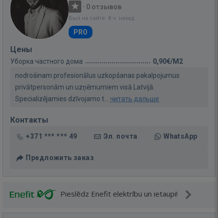
·
0 отзывов
Был на сайте: 8 ч. назад
PRO
Цены
Уборка частного дома
0,90€/M2
nodrošinam profesionālus uzkopšanas pakalpojumus
privātpersonām un uzņēmumiem visā Latvijā.
Specializējamies dzīvojamo t...
читать дальше
Контакты
+371 *** *** 49
Эл. почта
WhatsApp
Предложить заказ
Pieslēdz Enefit elektrību un ietaupi!