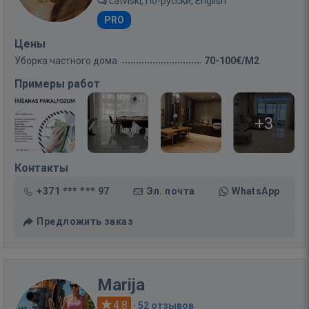
Latviski, По-русски, English
PRO
Цены
Уборка частного дома
70-100€/M2
Примеры работ
+3
Контакты
+371 *** *** 97
Эл. почта
WhatsApp
Предложить заказ
Marija
4.8
·
52 отзывов