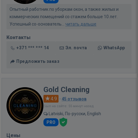
Опытный работник по уборкам окон, а также жилых и
коммерческих помещений со стажем больше 10 лет.
Успешный со-основатель...
читать дальше
Контакты
+371 *** *** 14
Эл. почта
WhatsApp
Предложить заказ
Gold Cleaning
4.9
·
45 отзывов
Был на сайте: 55 минут назад
Latviski, По-русски, English
PRO
Цены