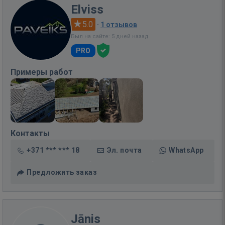
Elviss
5.0
·
1 отзывов
Был на сайте: 5 дней назад
PRO
Примеры работ
Контакты
+371 *** *** 18
Эл. почта
WhatsApp
Предложить заказ
Jānis