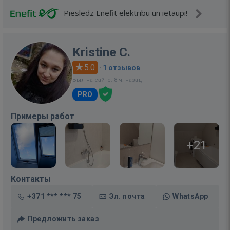
Pieslēdz Enefit elektrību un ietaupi!
Kristine C.
5.0
·
1 отзывов
Был на сайте: 8 ч. назад
PRO
Примеры работ
+21
Контакты
+371 *** *** 75
Эл. почта
WhatsApp
Предложить заказ