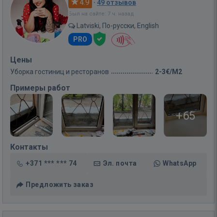
4.9
·
49 отзывов
Был на сайте: 7 ч. назад
Latviski, По-русски, English
PRO
Цены
Уборка гостиниц и ресторанов
2-3€/M2
Примеры работ
+65
Контакты
+371 *** *** 74
Эл. почта
WhatsApp
Предложить заказ