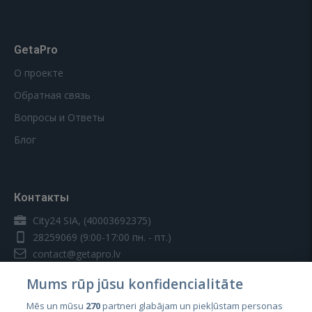
GetaPro
О проекте
Обратная связь
Вопросы и Ответы
Блог
Контакты
City24 SIA, (40003692375)
28259069
(9:00-17:00 пн. - пт.)
contact@getapro.lv
Mums rūp jūsu konfidencialitāte
Mēs un mūsu
270
partneri glabājam un piekļūstam personas