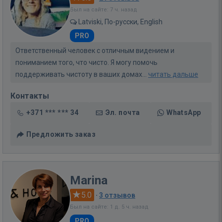
Был на сайте: 7 ч. назад
Latviski, По-русски, English
PRO
Ответственный человек с отличным видением и
пониманием того, что чисто. Я могу помочь
поддерживать чистоту в ваших домах...
читать дальше
Контакты
+371 *** *** 34
Эл. почта
WhatsApp
Предложить заказ
Marina
5.0
·
3 отзывов
Был на сайте: 1 д. 5 ч. назад
PRO