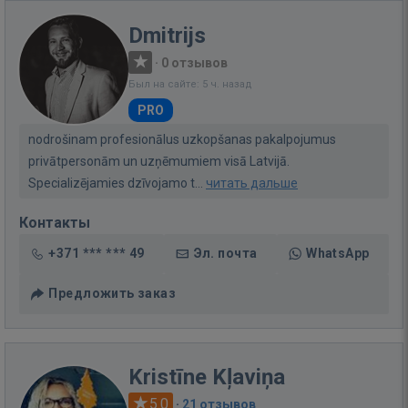
Dmitrijs
·
0 отзывов
Был на сайте: 5 ч. назад
PRO
nodrošinam profesionālus uzkopšanas pakalpojumus
privātpersonām un uzņēmumiem visā Latvijā.
Specializējamies dzīvojamo t...
читать дальше
Контакты
+371 *** *** 49
Эл. почта
WhatsApp
Предложить заказ
Kristīne Kļaviņa
5.0
·
21 отзывов