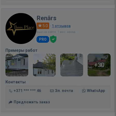
Renārs
5.0
·
1 отзывов
Был на сайте: 1 мес. назад
PRO
Примеры работ
+30
Контакты
+371 *** *** 46
Эл. почта
WhatsApp
Предложить заказ