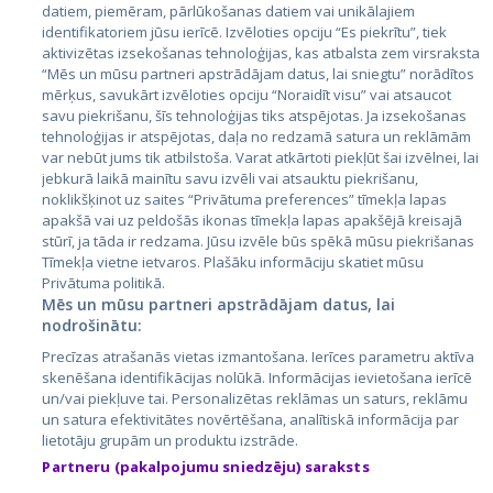
datiem, piemēram, pārlūkošanas datiem vai unikālajiem
identifikatoriem jūsu ierīcē. Izvēloties opciju “Es piekrītu”, tiek
Страны
aktivizētas izsekošanas tehnoloģijas, kas atbalsta zem virsraksta
Эстония
“Mēs un mūsu partneri apstrādājam datus, lai sniegtu” norādītos
mērķus, savukārt izvēloties opciju “Noraidīt visu” vai atsaucot
Латвия
savu piekrišanu, šīs tehnoloģijas tiks atspējotas. Ja izsekošanas
tehnoloģijas ir atspējotas, daļa no redzamā satura un reklāmām
Литва
var nebūt jums tik atbilstoša. Varat atkārtoti piekļūt šai izvēlnei, lai
jebkurā laikā mainītu savu izvēli vai atsauktu piekrišanu,
noklikšķinot uz saites “Privātuma preferences” tīmekļa lapas
apakšā vai uz peldošās ikonas tīmekļa lapas apakšējā kreisajā
stūrī, ja tāda ir redzama. Jūsu izvēle būs spēkā mūsu piekrišanas
Tīmekļa vietne ietvaros. Plašāku informāciju skatiet mūsu
Privātuma politikā.
Mēs un mūsu partneri apstrādājam datus, lai
nodrošinātu:
City24.lv
CVbankas.lt
Precīzas atrašanās vietas izmantošana. Ierīces parametru aktīva
City24.ee
Kainos.lt
skenēšana identifikācijas nolūkā. Informācijas ievietošana ierīcē
un/vai piekļuve tai. Personalizētas reklāmas un saturs, reklāmu
GetaPro.lv
Paslaugos.lt
un satura efektivitātes novērtēšana, analītiskā informācija par
GetaPro.ee
auto24.ee
lietotāju grupām un produktu izstrāde.
Skelbiu.lt
KV.ee
Partneru (pakalpojumu sniedzēju) saraksts
Autoplius.lt
Osta.ee