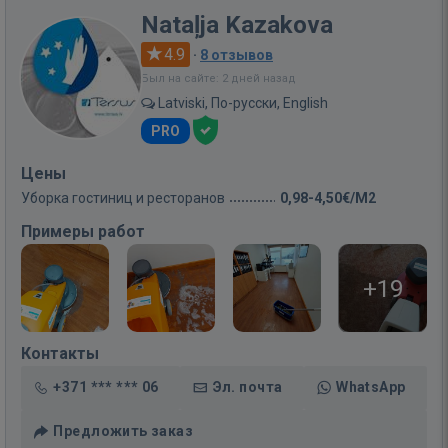
Nataļja Kazakova
4.9
·
8 отзывов
Был на сайте: 2 дней назад
Latviski, По-русски, English
PRO
Цены
Уборка гостиниц и ресторанов
0,98-4,50€/M2
Примеры работ
+19
Контакты
+371 *** *** 06
Эл. почта
WhatsApp
Предложить заказ