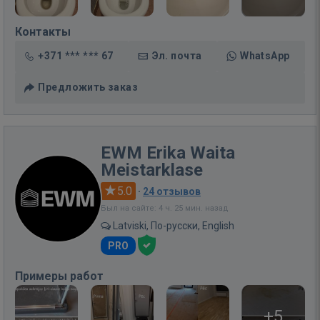
Контакты
+371 *** *** 67
Эл. почта
WhatsApp
Предложить заказ
EWM Erika Waita
Meistarklase
5.0
·
24 отзывов
Был на сайте: 4 ч. 25 мин. назад
Latviski, По-русски, English
PRO
Примеры работ
+5