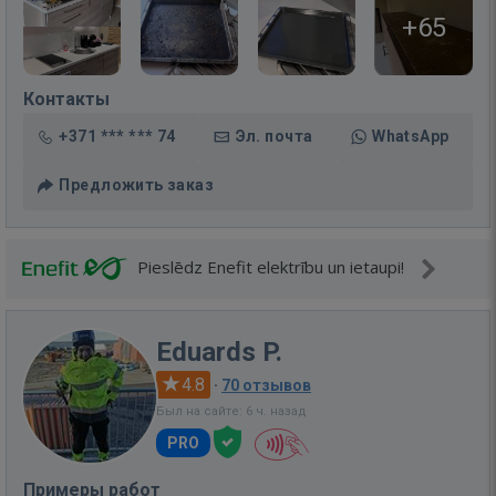
+65
Контакты
+371 *** *** 74
Эл. почта
WhatsApp
Предложить заказ
Pieslēdz Enefit elektrību un ietaupi!
Eduards P.
4.8
·
70 отзывов
Был на сайте: 6 ч. назад
PRO
Примеры работ