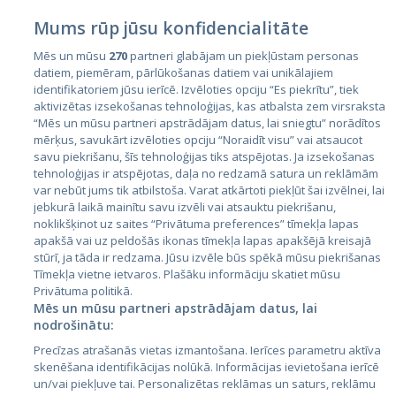
Mums rūp jūsu konfidencialitāte
Mēs un mūsu
270
partneri glabājam un piekļūstam personas
datiem, piemēram, pārlūkošanas datiem vai unikālajiem
identifikatoriem jūsu ierīcē. Izvēloties opciju “Es piekrītu”, tiek
Страны
aktivizētas izsekošanas tehnoloģijas, kas atbalsta zem virsraksta
Эстония
“Mēs un mūsu partneri apstrādājam datus, lai sniegtu” norādītos
mērķus, savukārt izvēloties opciju “Noraidīt visu” vai atsaucot
Латвия
savu piekrišanu, šīs tehnoloģijas tiks atspējotas. Ja izsekošanas
tehnoloģijas ir atspējotas, daļa no redzamā satura un reklāmām
Литва
var nebūt jums tik atbilstoša. Varat atkārtoti piekļūt šai izvēlnei, lai
jebkurā laikā mainītu savu izvēli vai atsauktu piekrišanu,
noklikšķinot uz saites “Privātuma preferences” tīmekļa lapas
apakšā vai uz peldošās ikonas tīmekļa lapas apakšējā kreisajā
stūrī, ja tāda ir redzama. Jūsu izvēle būs spēkā mūsu piekrišanas
Tīmekļa vietne ietvaros. Plašāku informāciju skatiet mūsu
Privātuma politikā.
Mēs un mūsu partneri apstrādājam datus, lai
nodrošinātu:
City24.lv
CVbankas.lt
Precīzas atrašanās vietas izmantošana. Ierīces parametru aktīva
City24.ee
Kainos.lt
skenēšana identifikācijas nolūkā. Informācijas ievietošana ierīcē
un/vai piekļuve tai. Personalizētas reklāmas un saturs, reklāmu
GetaPro.lv
Paslaugos.lt