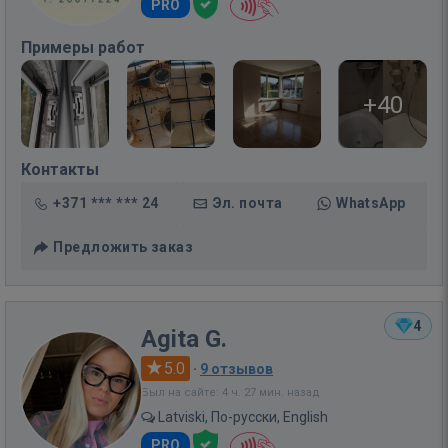
PRO
Примеры работ
+40
Контакты
+371 *** *** 24
Эл. почта
WhatsApp
Предложить заказ
4
Agita G.
5.0
·
9 отзывов
Был на сайте: 4 ч. 27 мин. назад
Latviski, По-русски, English
PRO