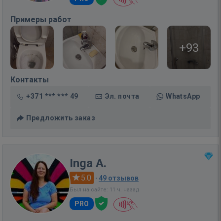
Примеры работ
+93
Контакты
+371 *** *** 49
Эл. почта
WhatsApp
Предложить заказ
Inga A.
5.0
·
49 отзывов
Был на сайте: 11 ч. назад
PRO