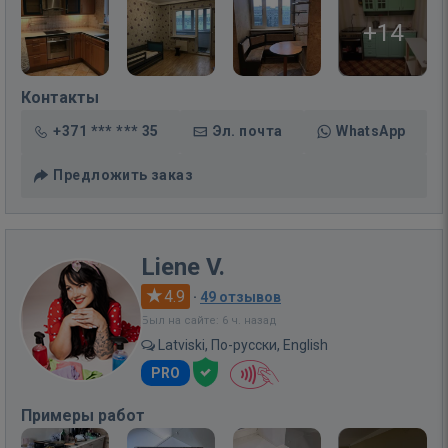
+14
Контакты
+371 *** *** 35
Эл. почта
WhatsApp
Предложить заказ
Liene V.
4.9
·
49 отзывов
Был на сайте: 6 ч. назад
Latviski, По-русски, English
PRO
Примеры работ