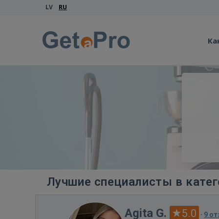
LV
RU
Ка
Лучшие специалисты в катег
Agita G.
5.0
·
9 о