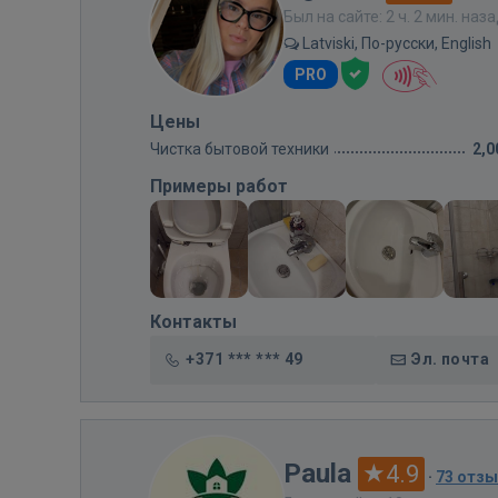
Был на сайте: 2 ч. 2 мин. наз
Latviski, По-русски, English
PRO
Цены
Чистка бытовой техники
2,0
Примеры работ
Контакты
+371 *** *** 49
Эл. почта
Paula
4.9
·
73 отз