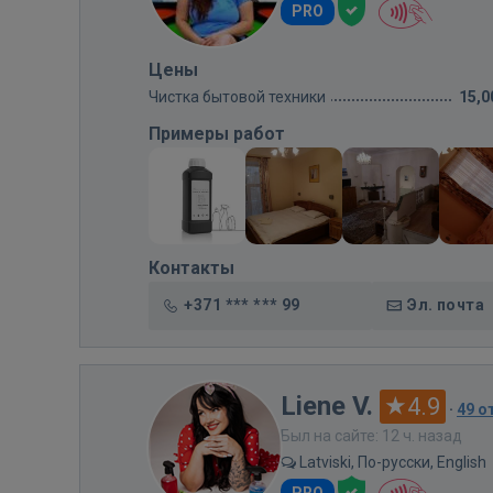
PRO
Цены
Чистка бытовой техники
15,0
Примеры работ
Контакты
+371 *** *** 99
Эл. почта
Liene V.
4.9
·
49 о
Был на сайте: 12 ч. назад
Latviski, По-русски, English