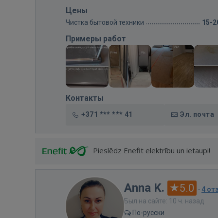
Цены
Чистка бытовой техники
15-2
Примеры работ
Контакты
+371 *** *** 41
Эл. почта
Pieslēdz Enefit elektrību un ietaupi!
Anna K.
5.0
·
4 от
Был на сайте: 10 ч. назад
По-русски