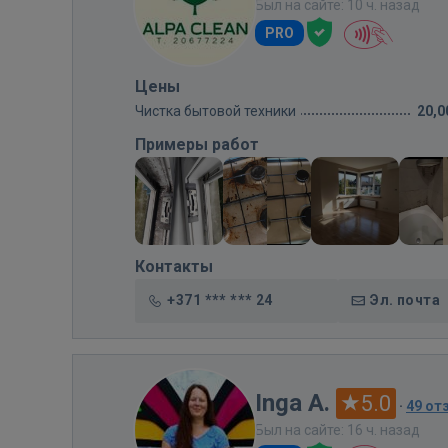
Был на сайте: 10 ч. назад
PRO
Цены
Чистка бытовой техники
20,0
Примеры работ
Контакты
+371 *** *** 24
Эл. почта
Inga A.
5.0
·
49 от
Был на сайте: 16 ч. назад