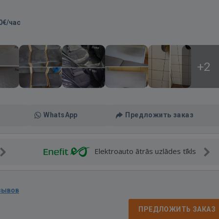
0€/час
+2
WhatsApp
Предложить заказ
Elektroauto ātrās uzlādes tīkls
зывов
ПРЕДЛОЖИТЬ ЗАКАЗ