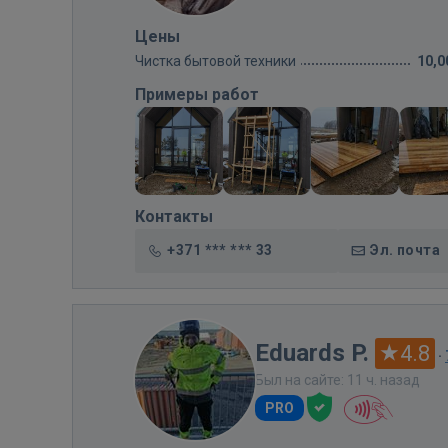
Цены
Чистка бытовой техники
10,0
Примеры работ
Контакты
+371 *** *** 33
Эл. почта
Eduards P.
4.8
·
Был на сайте: 11 ч. назад
PRO