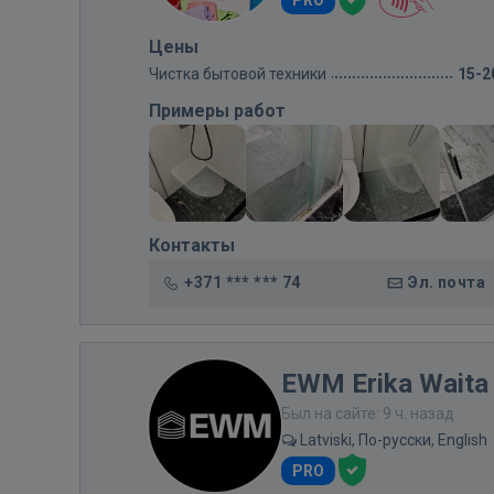
PRO
Цены
Чистка бытовой техники
15-2
Примеры работ
Контакты
+371 *** *** 74
Эл. почта
EWM Erika Waita 
Был на сайте: 9 ч. назад
Latviski, По-русски, English
PRO