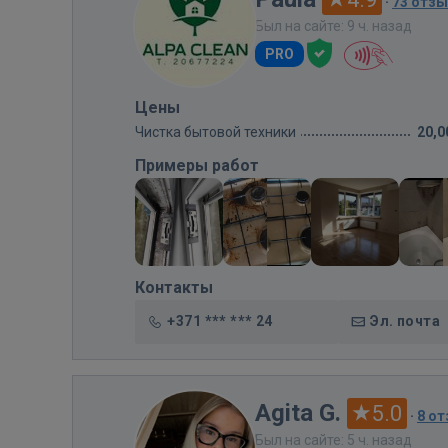
·
73 отз
Был на сайте: 9 ч. назад
PRO
Цены
Чистка бытовой техники
20,0
Примеры работ
Контакты
+371 *** *** 24
Эл. почта
Agita G.
5.0
·
8 о
Был на сайте: 5 ч. назад