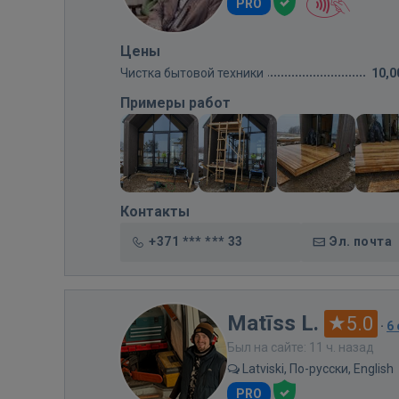
PRO
Цены
Чистка бытовой техники
10,0
Примеры работ
Контакты
+371 *** *** 33
Эл. почта
Matīss L.
5.0
·
6
Был на сайте: 11 ч. назад
Latviski, По-русски, English
PRO