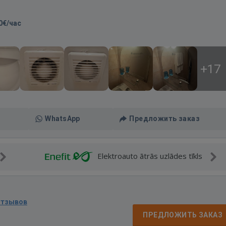
0€/час
+17
WhatsApp
Предложить заказ
Elektroauto ātrās uzlādes tīkls
отзывов
ПРЕДЛОЖИТЬ ЗАКАЗ