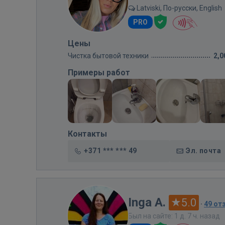
Latviski, По-русски, English
PRO
Цены
Чистка бытовой техники
2,0
Примеры работ
Контакты
+371 *** *** 49
Эл. почта
Inga A.
5.0
·
49 от
Был на сайте: 1 д. 7 ч. назад