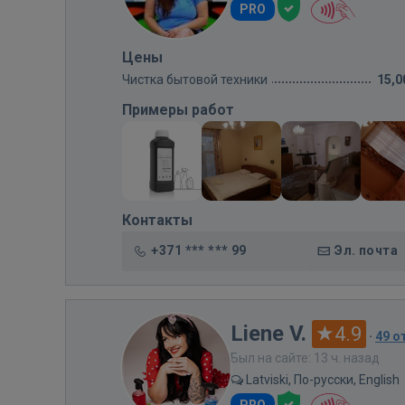
PRO
Цены
Чистка бытовой техники
15,0
Примеры работ
Контакты
+371 *** *** 99
Эл. почта
Liene V.
4.9
·
49 о
Был на сайте: 13 ч. назад
Latviski, По-русски, English