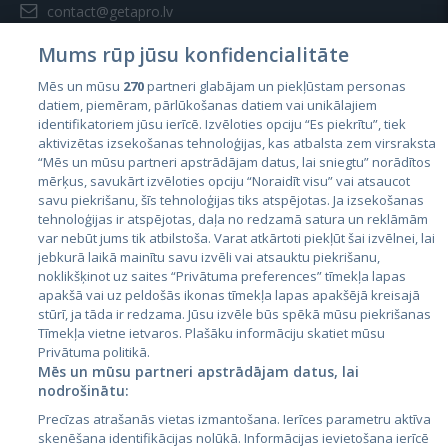
contact@getapro.lv
Mums rūp jūsu konfidencialitāte
Mēs un mūsu
270
partneri glabājam un piekļūstam personas
datiem, piemēram, pārlūkošanas datiem vai unikālajiem
identifikatoriem jūsu ierīcē. Izvēloties opciju “Es piekrītu”, tiek
Страны
aktivizētas izsekošanas tehnoloģijas, kas atbalsta zem virsraksta
Эстония
“Mēs un mūsu partneri apstrādājam datus, lai sniegtu” norādītos
mērķus, savukārt izvēloties opciju “Noraidīt visu” vai atsaucot
Латвия
savu piekrišanu, šīs tehnoloģijas tiks atspējotas. Ja izsekošanas
tehnoloģijas ir atspējotas, daļa no redzamā satura un reklāmām
Литва
var nebūt jums tik atbilstoša. Varat atkārtoti piekļūt šai izvēlnei, lai
jebkurā laikā mainītu savu izvēli vai atsauktu piekrišanu,
noklikšķinot uz saites “Privātuma preferences” tīmekļa lapas
apakšā vai uz peldošās ikonas tīmekļa lapas apakšējā kreisajā
stūrī, ja tāda ir redzama. Jūsu izvēle būs spēkā mūsu piekrišanas
Tīmekļa vietne ietvaros. Plašāku informāciju skatiet mūsu
Privātuma politikā.
Mēs un mūsu partneri apstrādājam datus, lai
nodrošinātu:
City24.lv
CVbankas.lt
Precīzas atrašanās vietas izmantošana. Ierīces parametru aktīva
City24.ee
Kainos.lt
skenēšana identifikācijas nolūkā. Informācijas ievietošana ierīcē