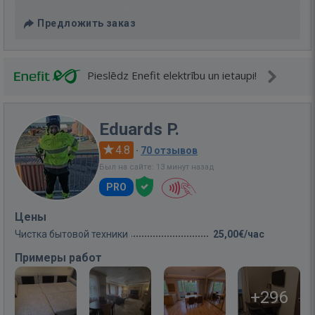
Предложить заказ
Pieslēdz Enefit elektrību un ietaupi!
Eduards P.
4.8
·
70 отзывов
Был на сайте: 13 минут назад
PRO
Цены
Чистка бытовой техники
25,00€/час
Примеры работ
+296