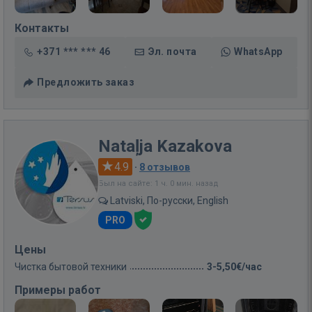
Контакты
+371 *** *** 46
Эл. почта
WhatsApp
Предложить заказ
Nataļja Kazakova
4.9
·
8 отзывов
Был на сайте: 1 ч. 0 мин. назад
Latviski, По-русски, English
PRO
Цены
Чистка бытовой техники
3-5,50€/час
Примеры работ