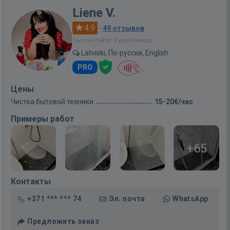
Liene V.
4.9
·
49 отзывов
Был на сайте: 2 дней назад
Latviski, По-русски, English
PRO
Цены
Чистка бытовой техники
15-20€/час
Примеры работ
+65
Контакты
+371 *** *** 74
Эл. почта
WhatsApp
Предложить заказ