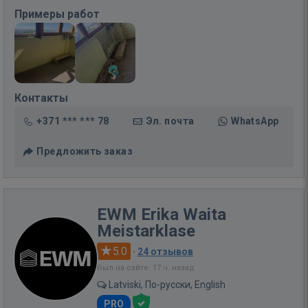
Примеры работ
Контакты
+371 *** *** 78
Эл. почта
WhatsApp
Предложить заказ
EWM Erika Waita
Meistarklase
5.0
·
24 отзывов
Был на сайте: 17 ч. назад
Latviski, По-русски, English
PRO