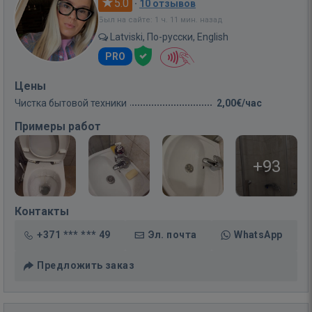
5.0
·
10 отзывов
Был на сайте: 1 ч. 11 мин. назад
Latviski, По-русски, English
PRO
Цены
Чистка бытовой техники
2,00€/час
Примеры работ
+93
Контакты
+371 *** *** 49
Эл. почта
WhatsApp
Предложить заказ