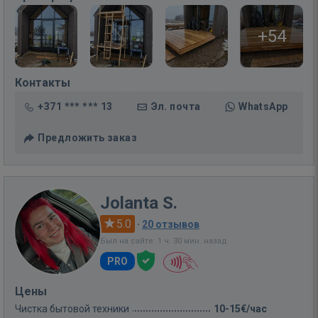
+54
Контакты
+371 *** *** 13
Эл. почта
WhatsApp
Предложить заказ
Jolanta S.
5.0
·
20 отзывов
Был на сайте: 1 ч. 30 мин. назад
PRO
Цены
Чистка бытовой техники
10-15€/час