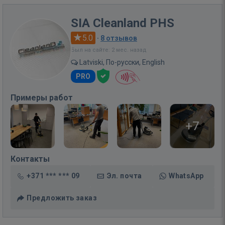
SIA Cleanland PHS
5.0
·
8 отзывов
Был на сайте: 2 мес. назад
Latviski, По-русски, English
PRO
Примеры работ
+7
Контакты
+371 *** *** 09
Эл. почта
WhatsApp
Предложить заказ