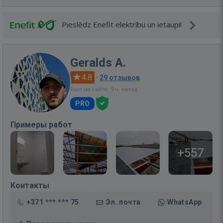
Pieslēdz Enefit elektrību un ietaupi!
Geralds A.
4.8
·
29 отзывов
Был на сайте: 9 ч. назад
PRO
Примеры работ
+557
Контакты
+371 *** *** 75
Эл. почта
WhatsApp