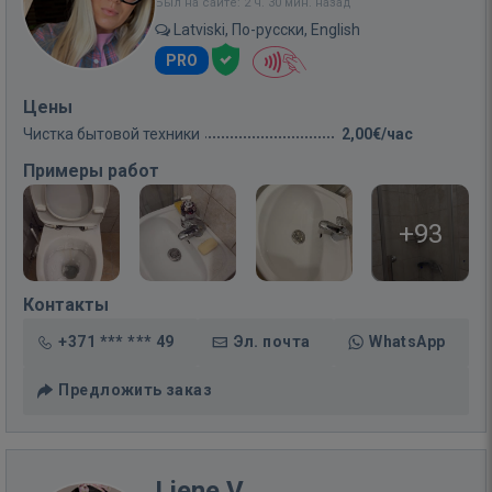
Был на сайте: 2 ч. 30 мин. назад
Latviski, По-русски, English
PRO
Цены
Чистка бытовой техники
2,00€/час
Примеры работ
+93
Контакты
+371 *** *** 49
Эл. почта
WhatsApp
Предложить заказ
Liene V.