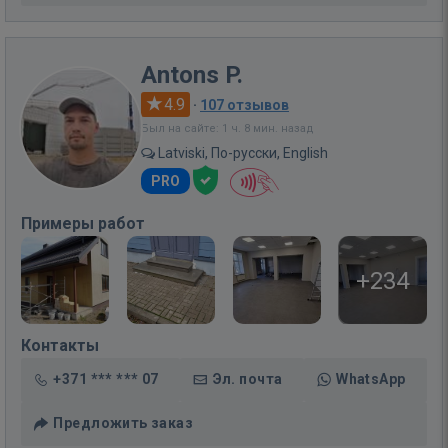
Antons P.
4.9
·
107 отзывов
Был на сайте: 1 ч. 8 мин. назад
Latviski, По-русски, English
PRO
Примеры работ
+234
Контакты
+371 *** *** 07
Эл. почта
WhatsApp
Предложить заказ