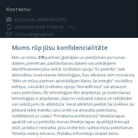
Контакты
City24 SIA, (40003692375)
28259069
(9:00-17:00 пн. - пт.)
contact@getapro.lv
Mums rūp jūsu konfidencialitāte
Mēs un mūsu
270
partneri glabājam un piekļūstam personas
datiem, piemēram, pārlūkošanas datiem vai unikālajiem
identifikatoriem jūsu ierīcē. Izvēloties opciju “Es piekrītu”, tiek
Страны
aktivizētas izsekošanas tehnoloģijas, kas atbalsta zem virsraksta
Эстония
“Mēs un mūsu partneri apstrādājam datus, lai sniegtu” norādītos
mērķus, savukārt izvēloties opciju “Noraidīt visu” vai atsaucot
Латвия
savu piekrišanu, šīs tehnoloģijas tiks atspējotas. Ja izsekošanas
tehnoloģijas ir atspējotas, daļa no redzamā satura un reklāmām
Литва
var nebūt jums tik atbilstoša. Varat atkārtoti piekļūt šai izvēlnei, lai
jebkurā laikā mainītu savu izvēli vai atsauktu piekrišanu,
noklikšķinot uz saites “Privātuma preferences” tīmekļa lapas
apakšā vai uz peldošās ikonas tīmekļa lapas apakšējā kreisajā
stūrī, ja tāda ir redzama. Jūsu izvēle būs spēkā mūsu piekrišanas
Tīmekļa vietne ietvaros. Plašāku informāciju skatiet mūsu