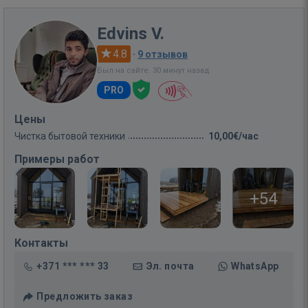
Edvins V.
4.8
·
9 отзывов
Был на сайте: 30 минут назад
PRO
Цены
Чистка бытовой техники
10,00€/час
Примеры работ
+54
Контакты
+371 *** *** 33
Эл. почта
WhatsApp
Предложить заказ