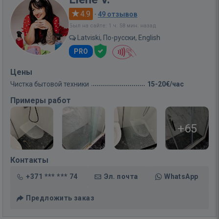
4.9
·
49 отзывов
Был на сайте: 1 ч. 58 мин. назад
Latviski, По-русски, English
PRO
Цены
Чистка бытовой техники
15-20€/час
Примеры работ
+65
Контакты
+371 *** *** 74
Эл. почта
WhatsApp
Предложить заказ