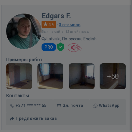
Edgars F.
4.9
·
3 отзывов
Был на сайте: 12 дней назад
Latviski, По-русски, English
PRO
Примеры работ
+50
Контакты
+371 *** *** 55
Эл. почта
WhatsApp
Предложить заказ