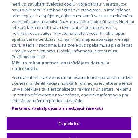
mērķus, savukārt izvēloties opciju “Noraidīt visu” vai atsaucot
Латвия
savu piekrišanu, šīs tehnoloģijas tiks atspējotas. Ja izsekošanas
tehnoloģijas ir atspējotas, daļa no redzamā satura un reklāmām
Литва
var nebūt jums tik atbilstoša. Varat atkārtoti piekļūt šai izvēlnei, lai
jebkurā laikā mainītu savu izvēli vai atsauktu piekrišanu,
noklikšķinot uz saites “Privātuma preferences” tīmekļa lapas
apakšā vai uz peldošās ikonas tīmekļa lapas apakšējā kreisajā
stūrī, ja tāda ir redzama. Jūsu izvēle būs spēkā mūsu piekrišanas
Tīmekļa vietne ietvaros. Plašāku informāciju skatiet mūsu
Privātuma politikā.
Mēs un mūsu partneri apstrādājam datus, lai
nodrošinātu:
City24.lv
CVbankas.lt
Precīzas atrašanās vietas izmantošana. Ierīces parametru aktīva
City24.ee
Kainos.lt
skenēšana identifikācijas nolūkā. Informācijas ievietošana ierīcē
un/vai piekļuve tai. Personalizētas reklāmas un saturs, reklāmu
GetaPro.lv
Paslaugos.lt
un satura efektivitātes novērtēšana, analītiskā informācija par
GetaPro.ee
auto24.ee
lietotāju grupām un produktu izstrāde.
Skelbiu.lt
KV.ee
Partneru (pakalpojumu sniedzēju) saraksts
Autoplius.lt
Osta.ee
Aruodas.lt
KuldneBörs.ee
Es piekrītu