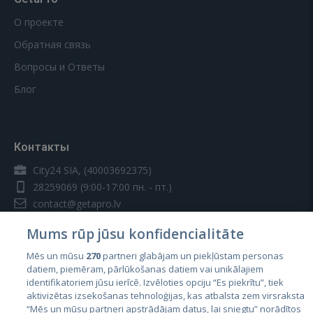
О проекте
Обратная связь
Вопросы и Ответы
Блог
Контакты
City24 SIA, (40003692375)
28259069
(9:00-17:00 пн. - пт.)
contact@getapro.lv
Mums rūp jūsu konfidencialitāte
Mēs un mūsu
270
partneri glabājam un piekļūstam personas
datiem, piemēram, pārlūkošanas datiem vai unikālajiem
identifikatoriem jūsu ierīcē. Izvēloties opciju “Es piekrītu”, tiek
Страны
aktivizētas izsekošanas tehnoloģijas, kas atbalsta zem virsraksta
Эстония
“Mēs un mūsu partneri apstrādājam datus, lai sniegtu” norādītos