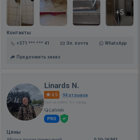
+5
Контакты
+371 *** *** 41
Эл. почта
WhatsApp
Предложить заказ
Linards N.
4.9
·
94 отзывов
Был на сайте: 9 ч. назад
Latviski
PRO
Цены
Уборка других помещений
0,30-2€/M2