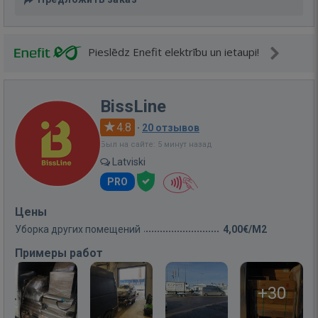
Pieslēdz Enefit elektrību un ietaupi!
BissLine
4.8
·
20 отзывов
Был на сайте: 5 минут назад
Latviski
PRO
Цены
Уборка других помещений
4,00€/M2
Примеры работ
+30