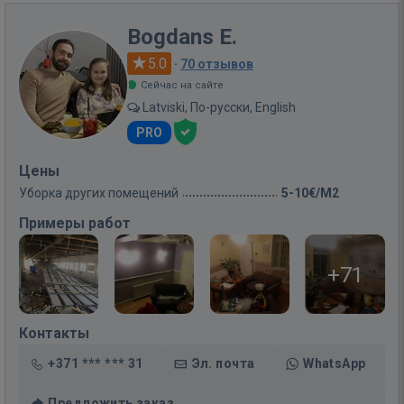
Bogdans E.
5.0
·
70 отзывов
Сейчас на сайте
Latviski, По-русски, English
PRO
Цены
Уборка других помещений
5-10€/M2
Примеры работ
+71
Контакты
+371 *** *** 31
Эл. почта
WhatsApp
Предложить заказ