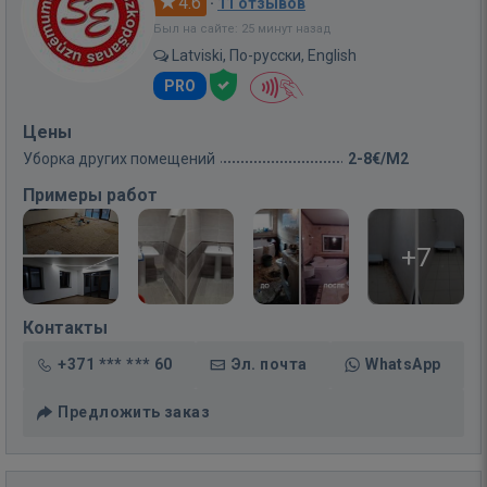
4.6
·
11 отзывов
Был на сайте: 25 минут назад
Latviski, По-русски, English
PRO
Цены
Уборка других помещений
2-8€/M2
Примеры работ
+7
Контакты
+371 *** *** 60
Эл. почта
WhatsApp
Предложить заказ