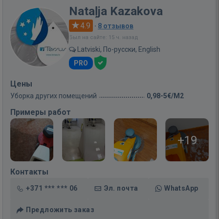
Nataļja Kazakova
4.9
·
8 отзывов
Был на сайте: 15 ч. назад
Latviski, По-русски, English
PRO
Цены
Уборка других помещений
0,98-5€/M2
Примеры работ
+19
Контакты
+371 *** *** 06
Эл. почта
WhatsApp
Предложить заказ