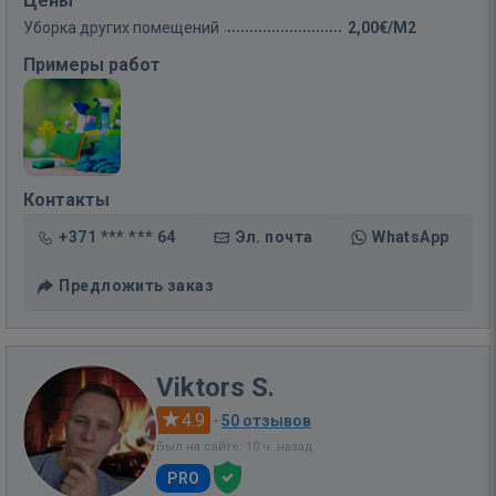
Цены
Уборка других помещений
2,00€/M2
Примеры работ
Контакты
+371 *** *** 64
Эл. почта
WhatsApp
Предложить заказ
Viktors S.
4.9
·
50 отзывов
Был на сайте: 10 ч. назад
PRO