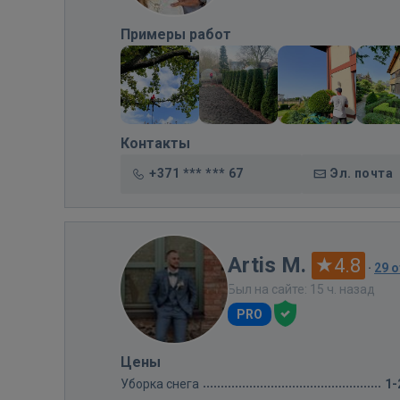
Примеры работ
Контакты
+371 *** *** 67
Эл. почта
Artis M.
4.8
·
29 
Был на сайте: 15 ч. назад
PRO
Цены
Уборка снега
1-