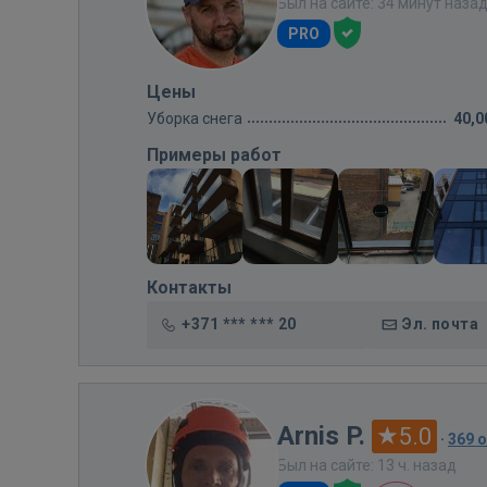
Был на сайте: 34 минут наза
PRO
Цены
Уборка снега
40,0
Примеры работ
Контакты
+371 *** *** 20
Эл. почта
Arnis P.
5.0
·
369 
Был на сайте: 13 ч. назад