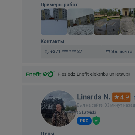
Примеры работ
Контакты
+371 *** *** 87
Эл. почта
Pieslēdz Enefit elektrību un ietaupi!
Linards N.
4.9
·
Был на сайте: 33 минут наза
Latviski
PRO
Цены