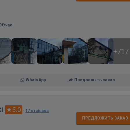
0€/час
+717
WhatsApp
Предложить заказ
i
5.0
·
17 отзывов
д
ПРЕДЛОЖИТЬ ЗАКАЗ