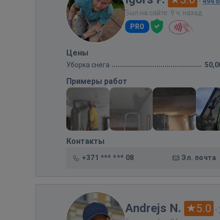
·
494 
Был на сайте: 9 ч. назад
PRO
Цены
Уборка снега
50,0
Примеры работ
Контакты
+371 *** *** 08
Эл. почта
Andrejs N.
5.0
·