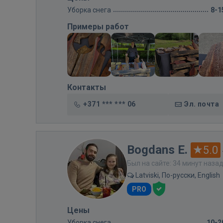
Уборка снега
8-1
Примеры работ
Контакты
+371 *** *** 06
Эл. почта
Bogdans E.
5.0
Был на сайте: 34 минут наза
Latviski, По-русски, English
PRO
Цены
Уборка снега
10-2