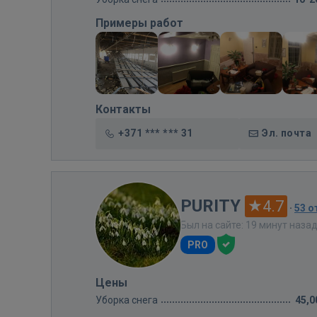
Примеры работ
Контакты
+371 *** *** 31
Эл. почта
PURITY
4.7
·
53 
Был на сайте: 19 минут наза
PRO
Цены
Уборка снега
45,0