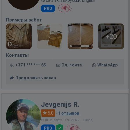
Latviski, По-русски, English
PRO
Примеры работ
+20
Контакты
+371 *** *** 65
Эл. почта
WhatsApp
Предложить заказ
Jevgenijs R.
5.0
·
1 отзывов
Был на сайте: 4 ч. 26 мин. назад
PRO