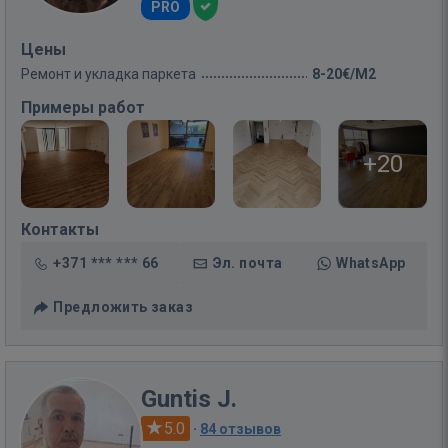
PRO
Цены
Ремонт и укладка паркета
8-20€/M2
Примеры работ
+20
Контакты
+371 *** *** 66
Эл. почта
WhatsApp
Предложить заказ
Guntis J.
5.0
·
84 отзывов