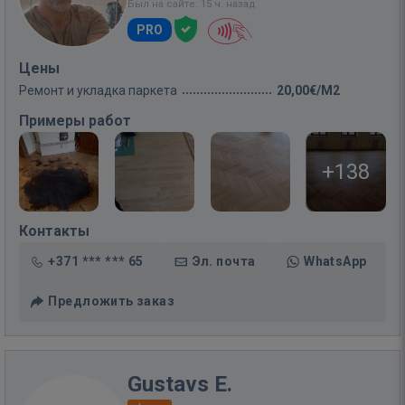
Был на сайте: 15 ч. назад
PRO
Цены
Ремонт и укладка паркета
20,00€/M2
Примеры работ
+138
Контакты
+371 *** *** 65
Эл. почта
WhatsApp
Предложить заказ
Gustavs E.