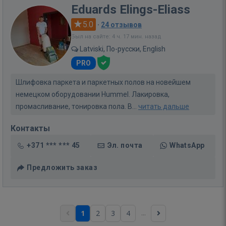
Eduards Elings-Eliass
5.0
·
24 отзывов
Был на сайте: 4 ч. 17 мин. назад
Latviski, По-русски, English
PRO
Шлифовка паркета и паркетных полов на новейшем
немецком оборудовании Hummel. Лакировка,
промасливание, тонировка пола. В...
читать дальше
Контакты
+371 *** *** 45
Эл. почта
WhatsApp
Предложить заказ
...
1
2
3
4