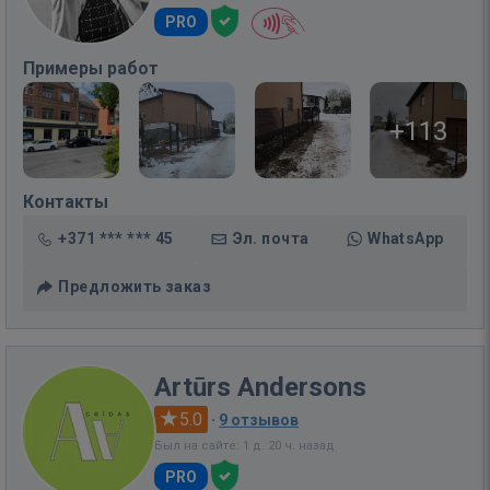
PRO
Примеры работ
+113
Контакты
+371 *** *** 45
Эл. почта
WhatsApp
Предложить заказ
Artūrs Andersons
5.0
·
9 отзывов
Был на сайте: 1 д. 20 ч. назад
PRO