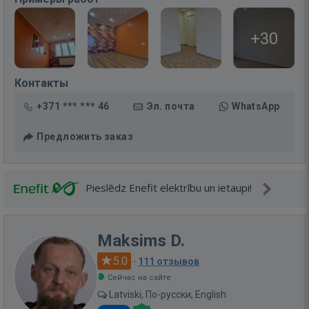
+30
Контакты
+371 *** *** 46
Эл. почта
WhatsApp
Предложить заказ
Pieslēdz Enefit elektrību un ietaupi!
Maksims D.
5.0
·
111 отзывов
Сейчас на сайте
Latviski, По-русски, English