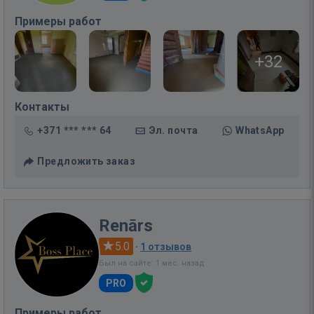
Примеры работ
+32
Контакты
+371 *** *** 64
Эл. почта
WhatsApp
Предложить заказ
Renārs
5.0
·
1 отзывов
Был на сайте: 1 мес. назад
PRO
Примеры работ