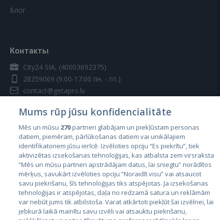
Блог
Контакты
City24 SIA, (40003692375)
28259069
(9:00-17:00 пн. - пт.)
contact@getapro.lv
Mums rūp jūsu konfidencialitāte
Mēs un mūsu
270
partneri glabājam un piekļūstam personas
datiem, piemēram, pārlūkošanas datiem vai unikālajiem
identifikatoriem jūsu ierīcē. Izvēloties opciju “Es piekrītu”, tiek
Страны
aktivizētas izsekošanas tehnoloģijas, kas atbalsta zem virsraksta
Эстония
“Mēs un mūsu partneri apstrādājam datus, lai sniegtu” norādītos
mērķus, savukārt izvēloties opciju “Noraidīt visu” vai atsaucot
Латвия
savu piekrišanu, šīs tehnoloģijas tiks atspējotas. Ja izsekošanas
tehnoloģijas ir atspējotas, daļa no redzamā satura un reklāmām
Литва
var nebūt jums tik atbilstoša. Varat atkārtoti piekļūt šai izvēlnei, lai
jebkurā laikā mainītu savu izvēli vai atsauktu piekrišanu,