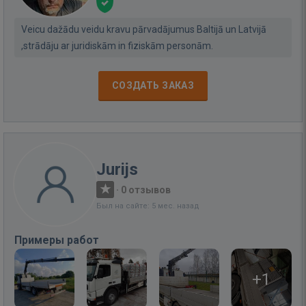
Veicu dažādu veidu kravu pārvadājumus Baltijā un Latvijā
,strādāju ar juridiskām in fiziskām personām.
СОЗДАТЬ ЗАКАЗ
Jurijs
·
0 отзывов
Был на сайте: 5 мес. назад
Примеры работ
+1