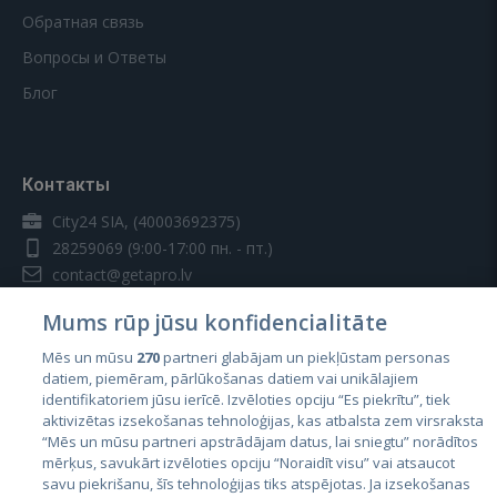
Обратная связь
Вопросы и Ответы
Блог
Контакты
City24 SIA, (40003692375)
28259069
(9:00-17:00 пн. - пт.)
contact@getapro.lv
Mums rūp jūsu konfidencialitāte
Mēs un mūsu
270
partneri glabājam un piekļūstam personas
datiem, piemēram, pārlūkošanas datiem vai unikālajiem
identifikatoriem jūsu ierīcē. Izvēloties opciju “Es piekrītu”, tiek
Страны
aktivizētas izsekošanas tehnoloģijas, kas atbalsta zem virsraksta
Эстония
“Mēs un mūsu partneri apstrādājam datus, lai sniegtu” norādītos
mērķus, savukārt izvēloties opciju “Noraidīt visu” vai atsaucot
Латвия
savu piekrišanu, šīs tehnoloģijas tiks atspējotas. Ja izsekošanas