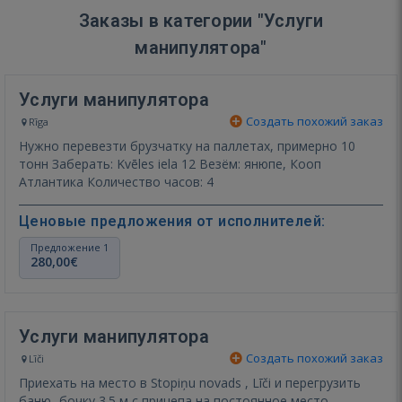
Заказы в категории "Услуги
манипулятора"
Услуги манипулятора
Создать похожий заказ
Rīga
Нужно перевезти брузчатку на паллетах, примерно 10
тонн Заберать: Kvēles iela 12 Везём: янюпе, Кооп
Атлантика Количество часов: 4
Ценовые предложения от исполнителей:
Предложение 1
280,00€
Услуги манипулятора
Создать похожий заказ
Līči
Приехать на место в Stopiņu novads , Līči и перегрузить
баню- бочку 3.5 м с прицепа на постоянное место