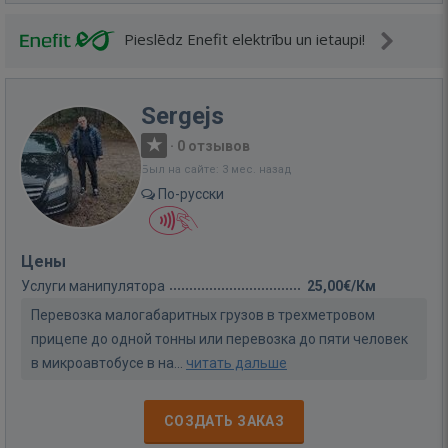
Pieslēdz Enefit elektrību un ietaupi!
Sergejs
·
0 отзывов
Был на сайте: 3 мес. назад
По-русски
Цены
Услуги манипулятора
25,00€/Км
Перевозка малогабаритных грузов в трехметровом
прицепе до одной тонны или перевозка до пяти человек
в микроавтобусе в на...
читать дальше
СОЗДАТЬ ЗАКАЗ