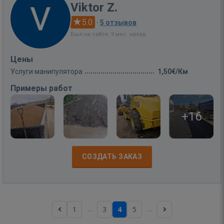
Viktor Z.
5.0
·
5 отзывов
Был на сайте: 9 мес. назад
Цены
Услуги манипулятора
1,50€/Км
Примеры работ
+16
СОЗДАТЬ ЗАКАЗ
...
...
1
3
4
5