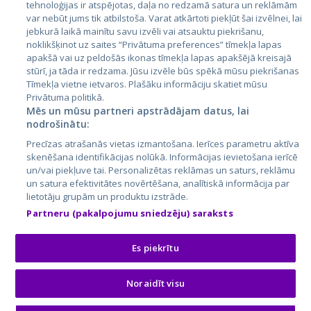
tehnoloģijas ir atspējotas, daļa no redzamā satura un reklāmām
Литва
var nebūt jums tik atbilstoša. Varat atkārtoti piekļūt šai izvēlnei, lai
jebkurā laikā mainītu savu izvēli vai atsauktu piekrišanu,
noklikšķinot uz saites “Privātuma preferences” tīmekļa lapas
apakšā vai uz peldošās ikonas tīmekļa lapas apakšējā kreisajā
stūrī, ja tāda ir redzama. Jūsu izvēle būs spēkā mūsu piekrišanas
Tīmekļa vietne ietvaros. Plašāku informāciju skatiet mūsu
Privātuma politikā.
Mēs un mūsu partneri apstrādājam datus, lai
nodrošinātu:
City24.lv
CVbankas.lt
Precīzas atrašanās vietas izmantošana. Ierīces parametru aktīva
City24.ee
Kainos.lt
skenēšana identifikācijas nolūkā. Informācijas ievietošana ierīcē
un/vai piekļuve tai. Personalizētas reklāmas un saturs, reklāmu
GetaPro.lv
Paslaugos.lt
un satura efektivitātes novērtēšana, analītiskā informācija par
GetaPro.ee
auto24.ee
lietotāju grupām un produktu izstrāde.
Skelbiu.lt
KV.ee
Partneru (pakalpojumu sniedzēju) saraksts
Autoplius.lt
Osta.ee
Aruodas.lt
KuldneBörs.ee
Es piekrītu
Noraidīt visu
© 2026 GetaPro. Все права защищены.