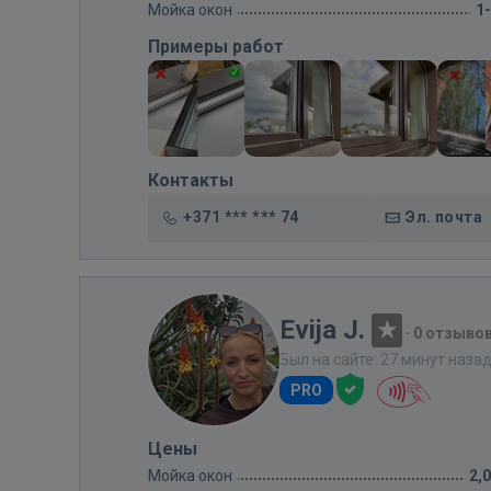
Мойка окон
1
Примеры работ
Контакты
+371 *** *** 74
Эл. почта
Evija J.
·
0 отзыво
Был на сайте: 27 минут наза
PRO
Цены
Мойка окон
2,