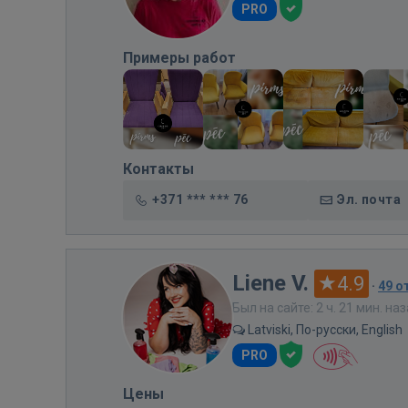
PRO
Примеры работ
Контакты
+371 *** *** 76
Эл. почта
Liene V.
4.9
·
49 о
Был на сайте: 2 ч. 21 мин. на
Latviski, По-русски, English
PRO
Цены