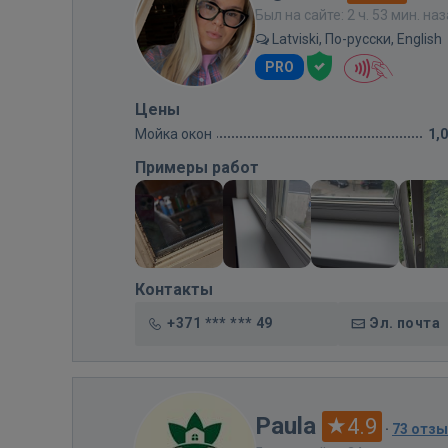
Был на сайте: 2 ч. 53 мин. на
Latviski, По-русски, English
PRO
Цены
Мойка окон
1,
Примеры работ
Контакты
+371 *** *** 49
Эл. почта
Paula
4.9
·
73 отз