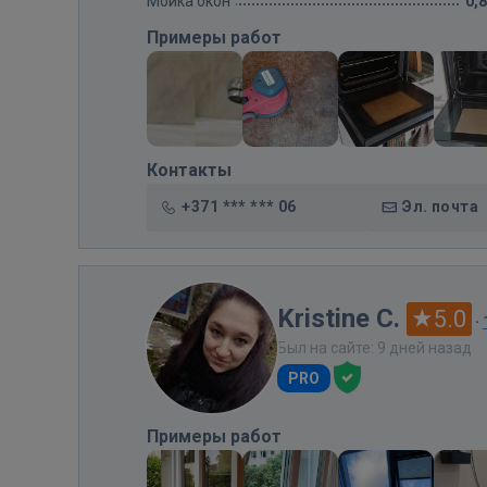
Мойка окон
0,
Примеры работ
Контакты
+371 *** *** 06
Эл. почта
Kristine C.
5.0
·
Был на сайте: 9 дней назад
PRO
Примеры работ