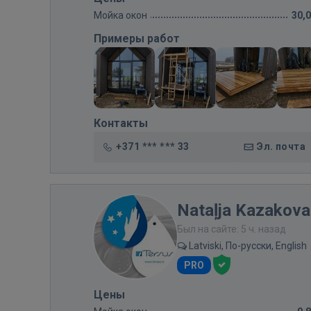
Мойка окон
30,
Примеры работ
Контакты
+371 *** *** 33
Эл. почта
Nataļja Kazakova
Был на сайте: 5 ч. назад
Latviski, По-русски, English
PRO
Цены