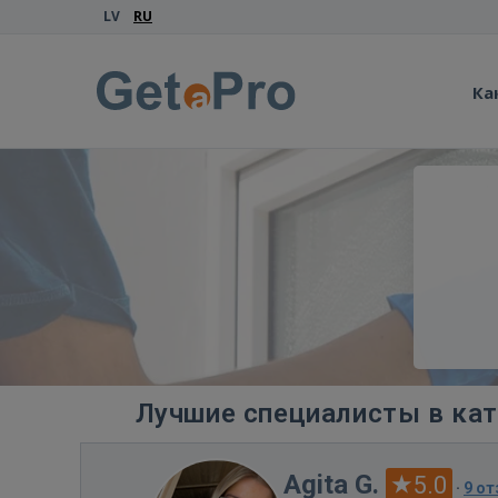
LV
RU
Ка
Лучшие специалисты в кат
Agita G.
5.0
·
9 о