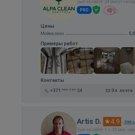
Был на сайте: 24 минут наза
PRO
Цены
Мойка окон
5,
Примеры работ
Контакты
+371 *** *** 24
Эл. почта
Artis D.
4.9
·
398 
Был на сайте: 1 ч. 32 мин. на