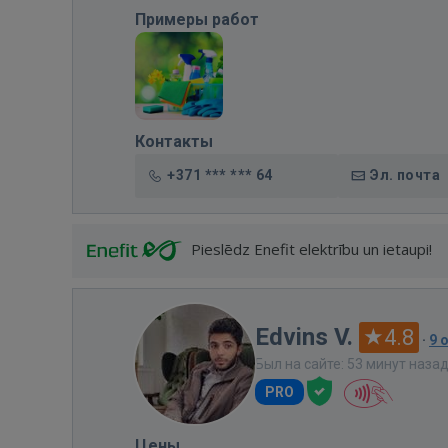
Примеры работ
Контакты
+371 *** *** 64
Эл. почта
Pieslēdz Enefit elektrību un ietaupi!
Edvins V.
4.8
·
9 
Был на сайте: 53 минут наза
PRO
Цены