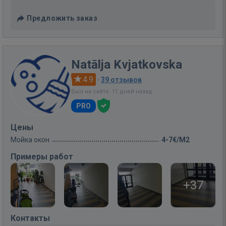
Предложить заказ
Natālja Kvjatkovska
4.9
·
39 отзывов
Был на сайте: 11 дней назад
PRO
Цены
Мойка окон
4-7€/M2
Примеры работ
+37
Контакты