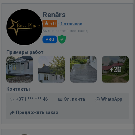
Renārs
5.0
·
1 отзывов
Был на сайте: 1 мес. назад
PRO
Примеры работ
+30
Контакты
+371 *** *** 46
Эл. почта
WhatsApp
Предложить заказ