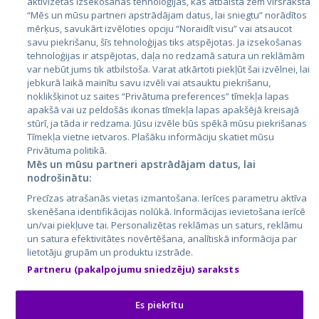
aktivizētas izsekošanas tehnoloģijas, kas atbalsta zem virsraksta
Эстония
“Mēs un mūsu partneri apstrādājam datus, lai sniegtu” norādītos
mērķus, savukārt izvēloties opciju “Noraidīt visu” vai atsaucot
Латвия
savu piekrišanu, šīs tehnoloģijas tiks atspējotas. Ja izsekošanas
tehnoloģijas ir atspējotas, daļa no redzamā satura un reklāmām
Литва
var nebūt jums tik atbilstoša. Varat atkārtoti piekļūt šai izvēlnei, lai
jebkurā laikā mainītu savu izvēli vai atsauktu piekrišanu,
noklikšķinot uz saites “Privātuma preferences” tīmekļa lapas
apakšā vai uz peldošās ikonas tīmekļa lapas apakšējā kreisajā
stūrī, ja tāda ir redzama. Jūsu izvēle būs spēkā mūsu piekrišanas
Tīmekļa vietne ietvaros. Plašāku informāciju skatiet mūsu
Privātuma politikā.
Mēs un mūsu partneri apstrādājam datus, lai
nodrošinātu:
City24.lv
CVbankas.lt
Precīzas atrašanās vietas izmantošana. Ierīces parametru aktīva
City24.ee
Kainos.lt
skenēšana identifikācijas nolūkā. Informācijas ievietošana ierīcē
un/vai piekļuve tai. Personalizētas reklāmas un saturs, reklāmu
GetaPro.lv
Paslaugos.lt
un satura efektivitātes novērtēšana, analītiskā informācija par
GetaPro.ee
auto24.ee
lietotāju grupām un produktu izstrāde.
Skelbiu.lt
KV.ee
Partneru (pakalpojumu sniedzēju) saraksts
Autoplius.lt
Osta.ee
Aruodas.lt
KuldneBörs.ee
Es piekrītu