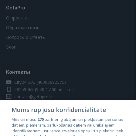
GetaPro
О проекте
Обратная связь
Вопросы и Ответы
Блог
Контакты
City24 SIA, (40003692375)
28259069
(9:00-17:00 пн. - пт.)
contact@getapro.lv
Mums rūp jūsu konfidencialitāte
Mēs un mūsu
270
partneri glabājam un piekļūstam personas
datiem, piemēram, pārlūkošanas datiem vai unikālajiem
identifikatoriem jūsu ierīcē. Izvēloties opciju “Es piekrītu”, tiek
Страны