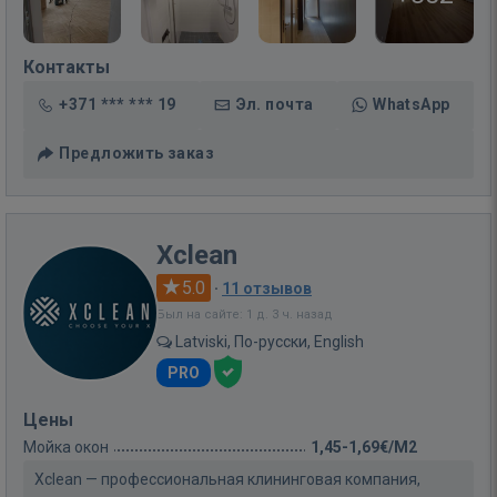
Контакты
+371 *** *** 19
Эл. почта
WhatsApp
Предложить заказ
Xclean
5.0
·
11 отзывов
Был на сайте: 1 д. 3 ч. назад
Latviski, По-русски, English
PRO
Цены
Мойка окон
1,45-1,69€/M2
Xclean — профессиональная клининговая компания,