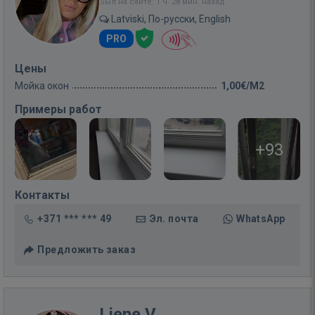
Был на сайте: 1 ч. 28 мин. назад
Latviski, По-русски, English
PRO
Цены
Мойка окон
1,00€/M2
Примеры работ
+93
Контакты
+371 *** *** 49
Эл. почта
WhatsApp
Предложить заказ
Liene V.