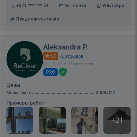
+371 *** *** 24
Эл. почта
WhatsApp
Предложить заказ
Aleksandra P.
5.0
·
2 отзывов
Был на сайте: 43 минут назад
PRO
Цены
Мойка окон
8,00€/M2
Примеры работ
+21