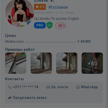
4.9
·
49 отзывов
Был на сайте: 1 д. 17 ч. назад
Latviski, По-русски, English
PRO
Цены
Мойка окон
1-2€/M2
Примеры работ
+65
Контакты
+371 *** *** 74
Эл. почта
WhatsApp
Предложить заказ