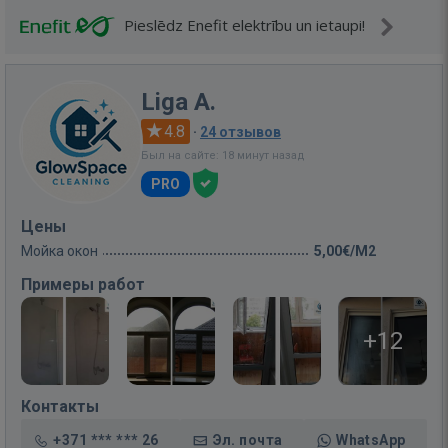
Pieslēdz Enefit elektrību un ietaupi!
Liga A.
4.8
·
24 отзывов
Был на сайте: 18 минут назад
PRO
Цены
Мойка окон
5,00€/M2
Примеры работ
+12
Контакты
+371 *** *** 26
Эл. почта
WhatsApp