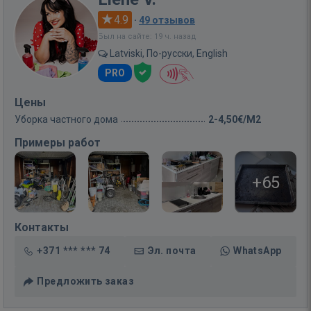
4.9
·
49 отзывов
Был на сайте: 19 ч. назад
Latviski, По-русски, English
PRO
Цены
Уборка частного дома
2-4,50€/M2
Примеры работ
+65
Контакты
+371 *** *** 74
Эл. почта
WhatsApp
Предложить заказ