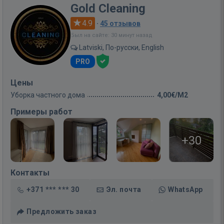
Gold Cleaning
4.9
·
45 отзывов
Был на сайте: 30 минут назад
Latviski, По-русски, English
PRO
Цены
Уборка частного дома
4,00€/M2
Примеры работ
+30
Контакты
+371 *** *** 30
Эл. почта
WhatsApp
Предложить заказ