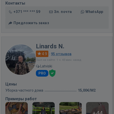
Контакты
+371 *** *** 59
Эл. почта
WhatsApp
Предложить заказ
Linards N.
4.9
·
95 отзывов
Был на сайте: 1 ч. 43 мин. назад
Latviski
PRO
Цены
Уборка частного дома
15,00€/M2
Примеры работ
+44