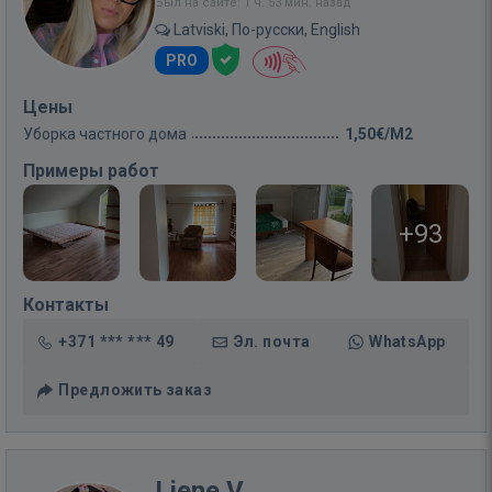
Был на сайте: 1 ч. 53 мин. назад
Latviski, По-русски, English
PRO
Цены
Уборка частного дома
1,50€/M2
Примеры работ
+93
Контакты
+371 *** *** 49
Эл. почта
WhatsApp
Предложить заказ
Liene V.