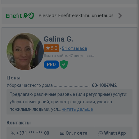
Pieslēdz Enefit elektrību un ietaupi!
Galina G.
5.0
·
51 отзывов
Был на сайте: 47 минут назад
PRO
Цены
Уборка частного дома
60-100€/M2
Предлагаю различные разовые (или регулярные) услуги:
уборка помещений, присмотр за детками, уход за
пожилыми людьми, усл...
читать дальше
Контакты
+371 *** *** 00
Эл. почта
WhatsApp