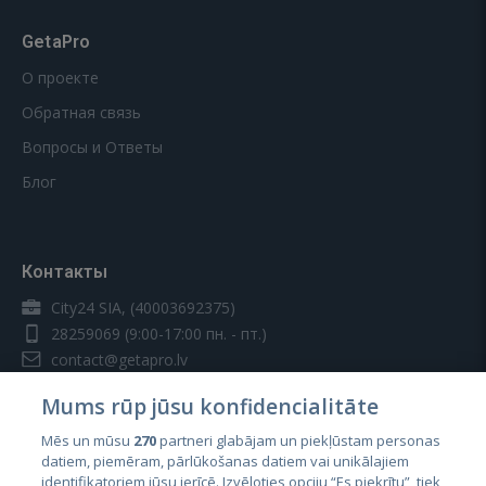
GetaPro
О проекте
Обратная связь
Вопросы и Ответы
Блог
Контакты
City24 SIA, (40003692375)
28259069
(9:00-17:00 пн. - пт.)
contact@getapro.lv
Mums rūp jūsu konfidencialitāte
Mēs un mūsu
270
partneri glabājam un piekļūstam personas
datiem, piemēram, pārlūkošanas datiem vai unikālajiem
identifikatoriem jūsu ierīcē. Izvēloties opciju “Es piekrītu”, tiek
Страны