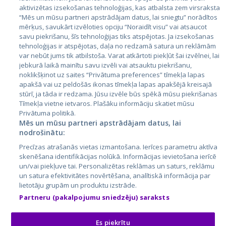
aktivizētas izsekošanas tehnoloģijas, kas atbalsta zem virsraksta
Эстония
“Mēs un mūsu partneri apstrādājam datus, lai sniegtu” norādītos
mērķus, savukārt izvēloties opciju “Noraidīt visu” vai atsaucot
Латвия
savu piekrišanu, šīs tehnoloģijas tiks atspējotas. Ja izsekošanas
tehnoloģijas ir atspējotas, daļa no redzamā satura un reklāmām
Литва
var nebūt jums tik atbilstoša. Varat atkārtoti piekļūt šai izvēlnei, lai
jebkurā laikā mainītu savu izvēli vai atsauktu piekrišanu,
noklikšķinot uz saites “Privātuma preferences” tīmekļa lapas
apakšā vai uz peldošās ikonas tīmekļa lapas apakšējā kreisajā
stūrī, ja tāda ir redzama. Jūsu izvēle būs spēkā mūsu piekrišanas
Tīmekļa vietne ietvaros. Plašāku informāciju skatiet mūsu
Privātuma politikā.
Mēs un mūsu partneri apstrādājam datus, lai
nodrošinātu:
City24.lv
CVbankas.lt
Precīzas atrašanās vietas izmantošana. Ierīces parametru aktīva
City24.ee
Kainos.lt
skenēšana identifikācijas nolūkā. Informācijas ievietošana ierīcē
un/vai piekļuve tai. Personalizētas reklāmas un saturs, reklāmu
GetaPro.lv
Paslaugos.lt
un satura efektivitātes novērtēšana, analītiskā informācija par
GetaPro.ee
auto24.ee
lietotāju grupām un produktu izstrāde.
Skelbiu.lt
KV.ee
Partneru (pakalpojumu sniedzēju) saraksts
Autoplius.lt
Osta.ee
Aruodas.lt
KuldneBörs.ee
Es piekrītu