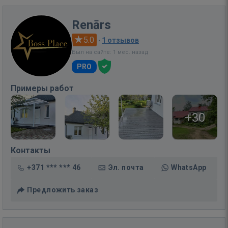
Renārs
5.0
·
1 отзывов
Был на сайте: 1 мес. назад
PRO
Примеры работ
+30
Контакты
+371 *** *** 46
Эл. почта
WhatsApp
Предложить заказ