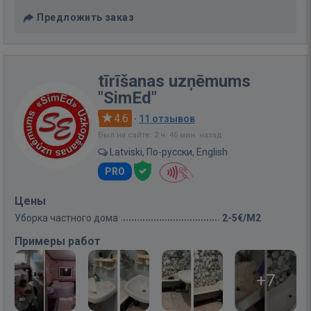
Предложить заказ
tīrīšanas uzņēmums
"SimEd"
4.6
·
11 отзывов
Был на сайте: 2 ч. 46 мин. назад
Latviski, По-русски, English
PRO
Цены
Уборка частного дома
2-5€/M2
Примеры работ
+7