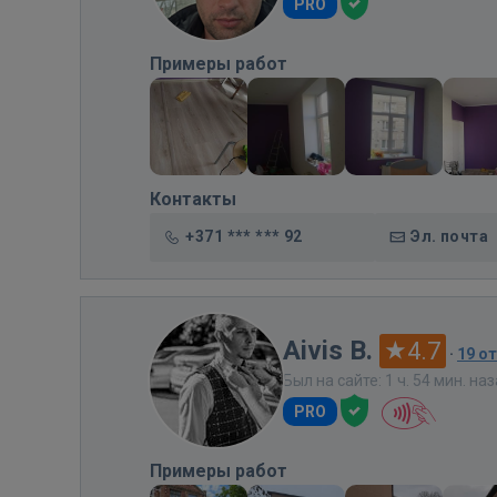
PRO
Примеры работ
Контакты
+371 *** *** 92
Эл. почта
Aivis B.
4.7
·
19 о
Был на сайте: 1 ч. 54 мин. на
PRO
Примеры работ