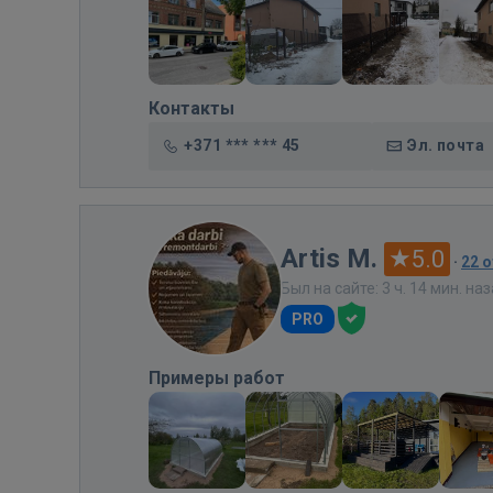
Контакты
+371 *** *** 45
Эл. почта
Artis M.
5.0
·
22 
Был на сайте: 3 ч. 14 мин. на
PRO
Примеры работ