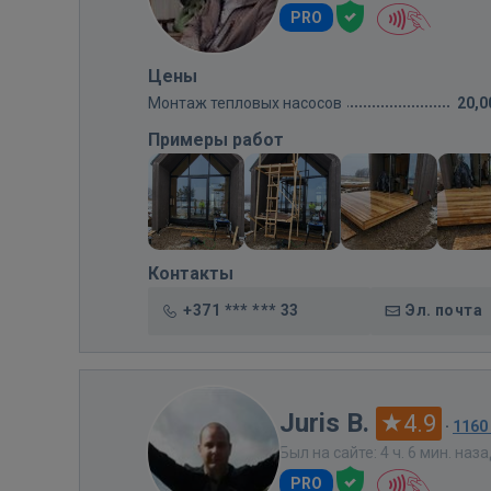
PRO
Цены
Монтаж тепловых насосов
20,0
Примеры работ
Контакты
+371 *** *** 33
Эл. почта
Juris B.
4.9
·
1160
Был на сайте: 4 ч. 6 мин. наз
PRO