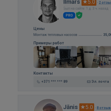
Ilmārs
5.0
·
2 отзы
Был на сайте: 1 д. 3 ч. назад
PRO
Цены
Монтаж тепловых насосов
35,0
Примеры работ
Контакты
+371 *** *** 89
Эл. почта
Jānis
5.0
·
8 отзыв