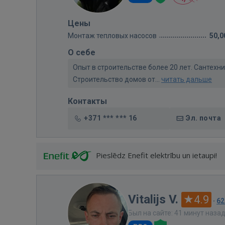
Цены
Монтаж тепловых насосов
50,0
О себе
Опыт в строительстве более 20 лет. Сантех
Строительство домов от...
читать дальше
Контакты
+371 *** *** 16
Эл. почта
Pieslēdz Enefit elektrību un ietaupi!
Vitalijs V.
4.9
·
62
Был на сайте: 41 минут наза