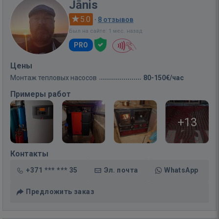
Jānis
5.0
·
8 отзывов
Был на сайте: 1 мес. назад
PRO
Цены
Монтаж тепловых насосов
80-150€/час
Примеры работ
+13
Контакты
+371 *** *** 35
Эл. почта
WhatsApp
Предложить заказ