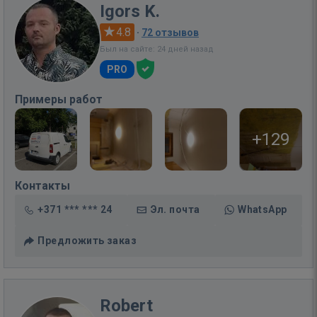
Igors K.
4.8
·
72 отзывов
Был на сайте: 24 дней назад
PRO
Примеры работ
+129
Контакты
+371 *** *** 24
Эл. почта
WhatsApp
Предложить заказ
Robert