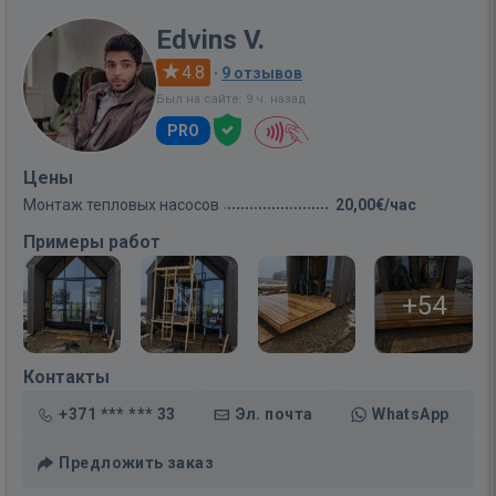
Edvins V.
4.8
·
9 отзывов
Был на сайте: 9 ч. назад
PRO
Цены
Монтаж тепловых насосов
20,00€/час
Примеры работ
+54
Контакты
+371 *** *** 33
Эл. почта
WhatsApp
Предложить заказ