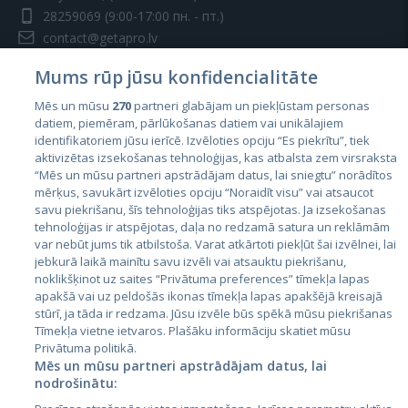
28259069
(9:00-17:00 пн. - пт.)
contact@getapro.lv
Mums rūp jūsu konfidencialitāte
Mēs un mūsu
270
partneri glabājam un piekļūstam personas
datiem, piemēram, pārlūkošanas datiem vai unikālajiem
identifikatoriem jūsu ierīcē. Izvēloties opciju “Es piekrītu”, tiek
Страны
aktivizētas izsekošanas tehnoloģijas, kas atbalsta zem virsraksta
Эстония
“Mēs un mūsu partneri apstrādājam datus, lai sniegtu” norādītos
mērķus, savukārt izvēloties opciju “Noraidīt visu” vai atsaucot
Латвия
savu piekrišanu, šīs tehnoloģijas tiks atspējotas. Ja izsekošanas
tehnoloģijas ir atspējotas, daļa no redzamā satura un reklāmām
Литва
var nebūt jums tik atbilstoša. Varat atkārtoti piekļūt šai izvēlnei, lai
jebkurā laikā mainītu savu izvēli vai atsauktu piekrišanu,
noklikšķinot uz saites “Privātuma preferences” tīmekļa lapas
apakšā vai uz peldošās ikonas tīmekļa lapas apakšējā kreisajā
stūrī, ja tāda ir redzama. Jūsu izvēle būs spēkā mūsu piekrišanas
Tīmekļa vietne ietvaros. Plašāku informāciju skatiet mūsu
Privātuma politikā.
Mēs un mūsu partneri apstrādājam datus, lai
nodrošinātu:
City24.lv
CVbankas.lt