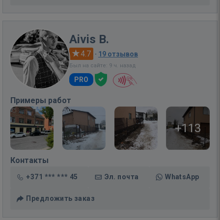
Aivis B.
4.7
·
19 отзывов
Был на сайте: 9 ч. назад
PRO
Примеры работ
+113
Контакты
+371 *** *** 45
Эл. почта
WhatsApp
Предложить заказ