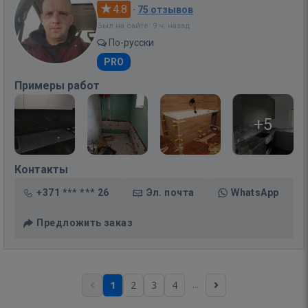
4.8
·
75 отзывов
Был на сайте: 9 ч. назад
По-русски
PRO
Примеры работ
+5
Контакты
+371 *** *** 26
Эл. почта
WhatsApp
Предложить заказ
...
1
2
3
4