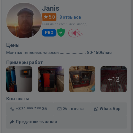
Jānis
5.0
·
8 отзывов
Был на сайте: 1 мес. назад
PRO
Цены
Монтаж тепловых насосов
80-150€/час
Примеры работ
+13
Контакты
+371 *** *** 35
Эл. почта
WhatsApp
Предложить заказ