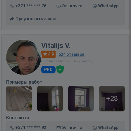
+371 *** *** 76
Эл. почта
WhatsApp
Предложить заказ
Vitalijs V.
4.9
·
624 отзывов
Был на сайте: 1 ч. 3 мин. назад
PRO
Примеры работ
+28
Контакты
+371 *** *** 92
Эл. почта
WhatsApp