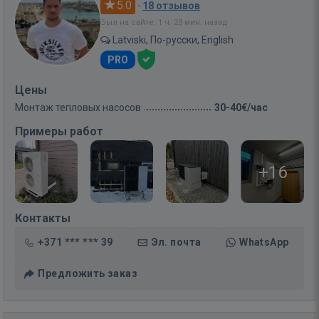
5.0
·
18 отзывов
Был на сайте: 1 ч. 23 мин. назад
Latviski, По-русски, English
PRO
Цены
Монтаж тепловых насосов
30-40€/час
Примеры работ
+16
Контакты
+371 *** *** 39
Эл. почта
WhatsApp
Предложить заказ