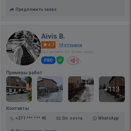
Предложить заказ
Aivis B.
4.7
·
19 отзывов
Был на сайте: 3 ч. 22 мин. назад
PRO
Примеры работ
+113
Контакты
+371 *** *** 45
Эл. почта
WhatsApp
Предложить заказ