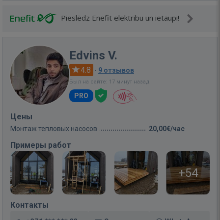
Pieslēdz Enefit elektrību un ietaupi!
Edvins V.
4.8
·
9 отзывов
Был на сайте: 17 минут назад
PRO
Цены
Монтаж тепловых насосов
20,00€/час
Примеры работ
+54
Контакты