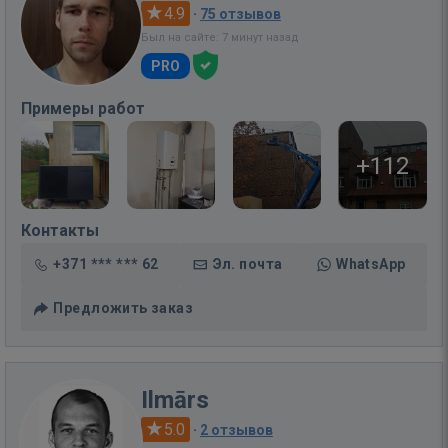
4.9
·
75 отзывов
Был на сайте: 7 минут назад
PRO
Примеры работ
+112
Контакты
+371 *** *** 62
Эл. почта
WhatsApp
Предложить заказ
Ilmārs
5.0
·
2 отзывов