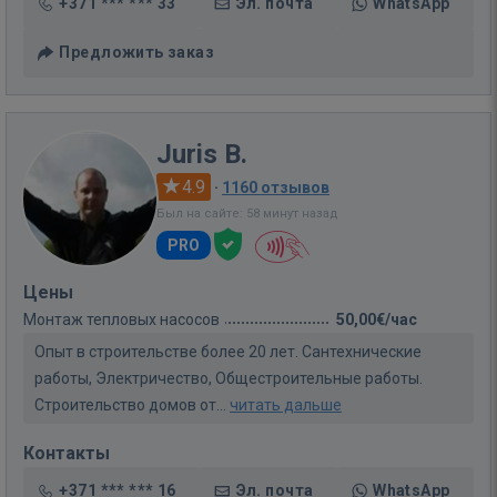
+371 *** *** 33
Эл. почта
WhatsApp
Предложить заказ
Juris B.
4.9
·
1160 отзывов
Был на сайте: 58 минут назад
PRO
Цены
Монтаж тепловых насосов
50,00€/час
Опыт в строительстве более 20 лет. Сантехнические
работы, Электричество, Общестроительные работы.
Строительство домов от...
читать дальше
Контакты
+371 *** *** 16
Эл. почта
WhatsApp