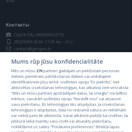
Блог
Контакты
City24 SIA, (40003692375)
28259069
(9:00-17:00 пн. - пт.)
contact@getapro.lv
Mums rūp jūsu konfidencialitāte
Mēs un mūsu
270
partneri glabājam un piekļūstam personas
datiem, piemēram, pārlūkošanas datiem vai unikālajiem
identifikatoriem jūsu ierīcē. Izvēloties opciju “Es piekrītu”, tiek
Страны
aktivizētas izsekošanas tehnoloģijas, kas atbalsta zem virsraksta
Эстония
“Mēs un mūsu partneri apstrādājam datus, lai sniegtu” norādītos
mērķus, savukārt izvēloties opciju “Noraidīt visu” vai atsaucot
Латвия
savu piekrišanu, šīs tehnoloģijas tiks atspējotas. Ja izsekošanas
tehnoloģijas ir atspējotas, daļa no redzamā satura un reklāmām
Литва
var nebūt jums tik atbilstoša. Varat atkārtoti piekļūt šai izvēlnei, lai
jebkurā laikā mainītu savu izvēli vai atsauktu piekrišanu,
noklikšķinot uz saites “Privātuma preferences” tīmekļa lapas