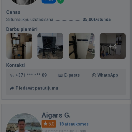
Cenas
Siltumsūkņu uzstādīšana
35,00€/stunda
Darbu piemēri
+4
Kontakti
+371 *** *** 89
E-pasts
WhatsApp
Piedāvāt pasūtījumu
Aigars G.
5.0
·
18 atsauksmes
Bija vietnē: Pirms 4st. 41 min.