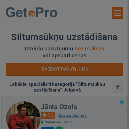
Siltumsūkņu uzstādīšana
Izveido pasūtījumu
bez maksas
vai
apskati cenas
IZVEIDOT PASŪTĪJUMU
Labākie speciālisti kategorijā "Siltumsūkņu
uzstādīšana" Jelgavā
Jānis Ozols
5.0
·
26 atsauksmes
Šobrīd mājas lapā