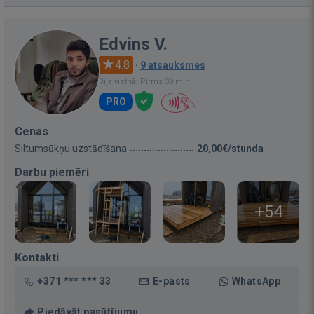
Edvins V.
4.8
·
9 atsauksmes
Bija vietnē: Pirms 39 min.
PRO
Cenas
Siltumsūkņu uzstādīšana
20,00€/stunda
Darbu piemēri
+54
Kontakti
+371 *** *** 33
E-pasts
WhatsApp
Piedāvāt pasūtījumu