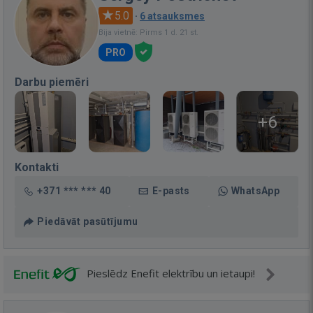
5.0
·
6 atsauksmes
Bija vietnē: Pirms 1 d. 21 st.
PRO
Darbu piemēri
+6
Kontakti
+371 *** *** 40
E-pasts
WhatsApp
Piedāvāt pasūtījumu
Pieslēdz Enefit elektrību un ietaupi!