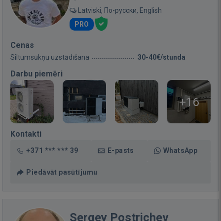
Latviski, По-русски, English
PRO
Cenas
Siltumsūkņu uzstādīšana
30-40€/stunda
Darbu piemēri
+16
Kontakti
+371 *** *** 39
E-pasts
WhatsApp
Piedāvāt pasūtījumu
Sergey Postrichev