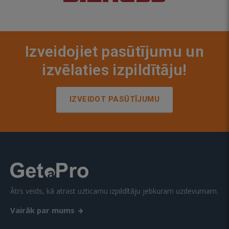
Izveidojiet pasūtījumu un
izvēlaties izpildītāju!
IZVEIDOT PASŪTĪJUMU
Ātrs veids, kā atrast uzticamu izpildītāju jebkuram uzdevumam.
Vairāk par mums