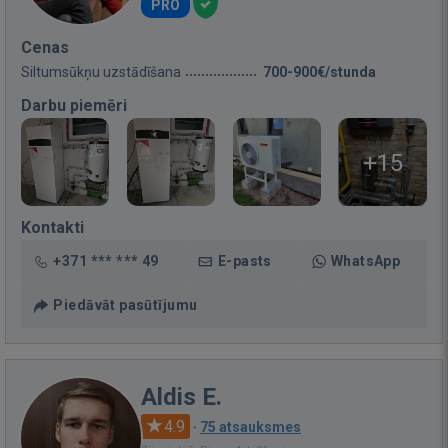
PRO
Cenas
Siltumsūkņu uzstādīšana
700-900€/stunda
Darbu piemēri
+15
Kontakti
+371 *** *** 49
E-pasts
WhatsApp
Piedāvāt pasūtījumu
Aldis E.
4.9
·
75 atsauksmes