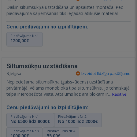
Daikin siltumsūkņa uzstādīšana un apsaistes montāža. Pēc
piedāvājuma saņemšanas tiks iegādāti atlikušie materiāli.
Cenu piedāvājumi no izpildītājiem:
Piedāvājums Nr.1
1200,00€
Siltumsūkņu uzstādīšana
Izveidot līdzīgu pasūtījumu
Jelgava
Nepieciešama siltumsūkņa (gaiss–ūdens) uzstādīšana
privātmājā. Vēlams monobloka tipa siltumsūknis, jo tehniskajā
telpā ir ierobežota vieta. Attālums līdz āra blokam ir…
Rādīt vēl
Cenu piedāvājumi no izpildītājiem:
Piedāvājums Nr.1
Piedāvājums Nr.2
No 6500 līdz 8000€
No 1000 līdz 2000€
Piedāvājums Nr.3
Piedāvājums Nr.4
1000,00€
55,00€