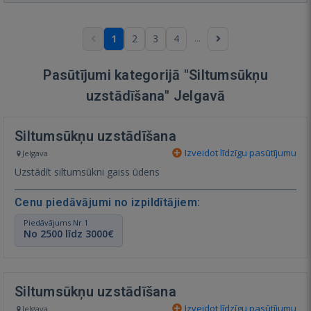
...
1
2
3
4
Pasūtījumi kategorijā "Siltumsūkņu
uzstādīšana" Jelgavā
Siltumsūkņu uzstādīšana
Izveidot līdzīgu pasūtījumu
Jelgava
Uzstādīt siltumsūkni gaiss ūdens
Cenu piedāvājumi no izpildītājiem:
Piedāvājums Nr.1
No 2500 līdz 3000€
Siltumsūkņu uzstādīšana
Izveidot līdzīgu pasūtījumu
Jelgava