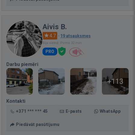
Aivis B.
4.7
·
19 atsauksmes
Bija vietnē: Pirms 32 min.
PRO
Darbu piemēri
+113
Kontakti
+371 *** *** 45
E-pasts
WhatsApp
Piedāvāt pasūtījumu