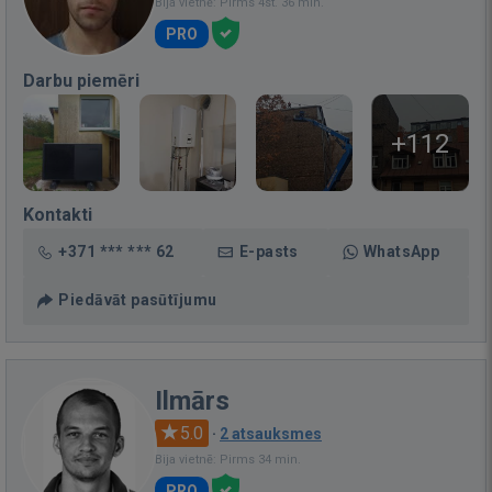
Bija vietnē: Pirms 4st. 36 min.
PRO
Darbu piemēri
+112
Kontakti
+371 *** *** 62
E-pasts
WhatsApp
Piedāvāt pasūtījumu
Ilmārs
5.0
·
2 atsauksmes
Bija vietnē: Pirms 34 min.
PRO