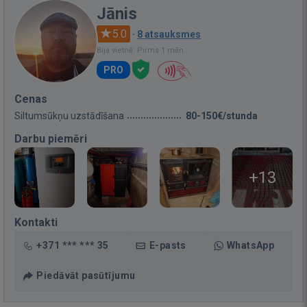
Jānis
5.0
·
8 atsauksmes
Bija vietnē: Pirms 1 mēn.
PRO
Cenas
Siltumsūkņu uzstādīšana
80-150€/stunda
Darbu piemēri
+13
Kontakti
+371 *** *** 35
E-pasts
WhatsApp
Piedāvāt pasūtījumu