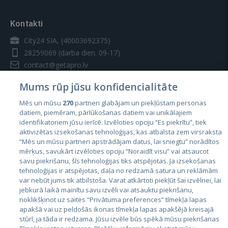
Kontakti
City24 SIA, (40003692375)
28259069
(darba dien. 09-17)
contact@getapro.lv
Mums rūp jūsu konfidencialitāte
Mēs un mūsu
270
partneri glabājam un piekļūstam personas
datiem, piemēram, pārlūkošanas datiem vai unikālajiem
identifikatoriem jūsu ierīcē. Izvēloties opciju “Es piekrītu”, tiek
Valstis
aktivizētas izsekošanas tehnoloģijas, kas atbalsta zem virsraksta
Igaunija
“Mēs un mūsu partneri apstrādājam datus, lai sniegtu” norādītos
mērķus, savukārt izvēloties opciju “Noraidīt visu” vai atsaucot
Latvija
savu piekrišanu, šīs tehnoloģijas tiks atspējotas. Ja izsekošanas
tehnoloģijas ir atspējotas, daļa no redzamā satura un reklāmām
Lietuva
var nebūt jums tik atbilstoša. Varat atkārtoti piekļūt šai izvēlnei, lai
jebkurā laikā mainītu savu izvēli vai atsauktu piekrišanu,
noklikšķinot uz saites “Privātuma preferences” tīmekļa lapas
apakšā vai uz peldošās ikonas tīmekļa lapas apakšējā kreisajā
stūrī, ja tāda ir redzama. Jūsu izvēle būs spēkā mūsu piekrišanas