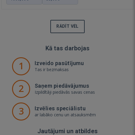
RĀDĪT VĒL
Kā tas darbojas
1
Izveido pasūtījumu
Tas ir bezmaksas
2
Saņem piedāvājumus
Izpildītāji piedāvās savas cenas
3
Izvēlies speciālistu
ar labāko cenu un atsauksmēm
Jautājumi un atbildes