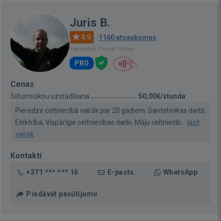
Juris B.
4.9
·
1160 atsauksmes
Bija vietnē: Pirms 19 min.
PRO
Cenas
Siltumsūkņu uzstādīšana
50,00€/stunda
Pieredze celtniecībā vairāk par 20 gadiem. Santehnikas darbi,
Elektrība, Vispārīgie celtniecības darbi. Māju celtniecīb...
lasīt
vairāk
Kontakti
+371 *** *** 16
E-pasts
WhatsApp
Piedāvāt pasūtījumu