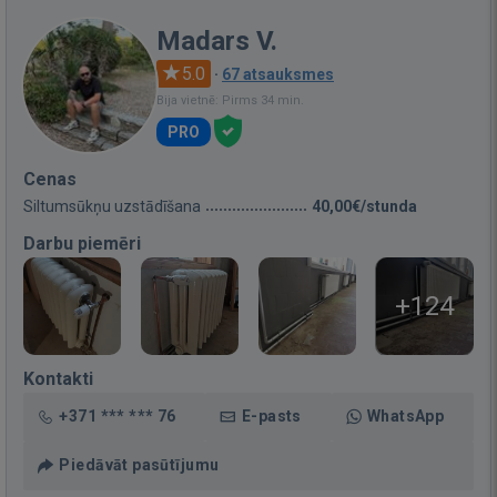
Madars V.
5.0
·
67 atsauksmes
Bija vietnē: Pirms 34 min.
PRO
Cenas
Siltumsūkņu uzstādīšana
40,00€/stunda
Darbu piemēri
+124
Kontakti
+371 *** *** 76
E-pasts
WhatsApp
Piedāvāt pasūtījumu