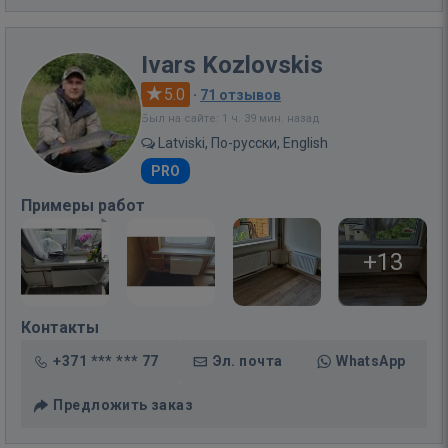
Ivars Kozlovskis
5.0
·
71 отзывов
Был на сайте: 1 ч. 39 мин. назад
Latviski, По-русски, English
PRO
Примеры работ
+13
Контакты
+371 *** *** 77
Эл. почта
WhatsApp
Предложить заказ