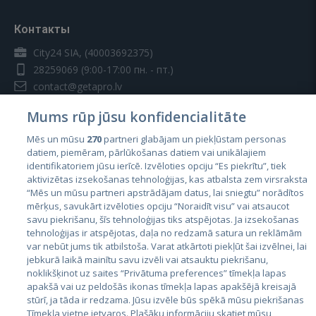
Контакты
City24 SIA, (40003692375)
28259069
(9:00-17:00 пн. - пт.)
contact@getapro.lv
Mums rūp jūsu konfidencialitāte
Mēs un mūsu
270
partneri glabājam un piekļūstam personas
datiem, piemēram, pārlūkošanas datiem vai unikālajiem
identifikatoriem jūsu ierīcē. Izvēloties opciju “Es piekrītu”, tiek
Страны
aktivizētas izsekošanas tehnoloģijas, kas atbalsta zem virsraksta
Эстония
“Mēs un mūsu partneri apstrādājam datus, lai sniegtu” norādītos
mērķus, savukārt izvēloties opciju “Noraidīt visu” vai atsaucot
Латвия
savu piekrišanu, šīs tehnoloģijas tiks atspējotas. Ja izsekošanas
tehnoloģijas ir atspējotas, daļa no redzamā satura un reklāmām
Литва
var nebūt jums tik atbilstoša. Varat atkārtoti piekļūt šai izvēlnei, lai
jebkurā laikā mainītu savu izvēli vai atsauktu piekrišanu,
noklikšķinot uz saites “Privātuma preferences” tīmekļa lapas
apakšā vai uz peldošās ikonas tīmekļa lapas apakšējā kreisajā
stūrī, ja tāda ir redzama. Jūsu izvēle būs spēkā mūsu piekrišanas
Tīmekļa vietne ietvaros. Plašāku informāciju skatiet mūsu