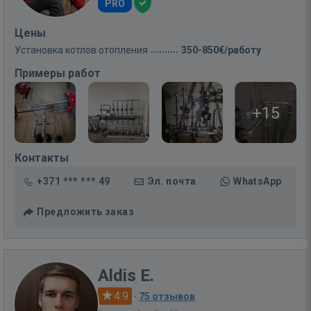
PRO
Цены
Установка котлов отопления
350-850€/работу
Примеры работ
+15
Контакты
+371 *** *** 49
Эл. почта
WhatsApp
Предложить заказ
Aldis E.
4.9
·
75 отзывов