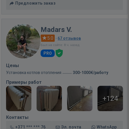
Предложить заказ
Madars V.
5.0
·
67 отзывов
Был на сайте: 8 ч. назад
PRO
Цены
Установка котлов отопления
300-1000€/работу
Примеры работ
+124
Контакты
+371 *** *** 76
Эл. почта
WhatsApp