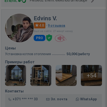
Pieslēdz Enefit elektrību un ietaupi!
Edvins V.
4.8
·
9 отзывов
Был на сайте: 27 минут назад
PRO
Цены
Установка котлов отопления
50,00€/работу
Примеры работ
+54
Контакты
+371 *** *** 33
Эл. почта
WhatsApp