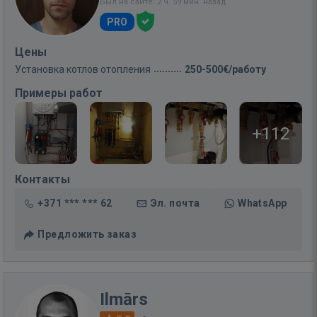
Был на сайте: 2 ч. 59 мин. назад
PRO
Цены
Установка котлов отопления
250-500€/работу
Примеры работ
+112
Контакты
+371 *** *** 62
Эл. почта
WhatsApp
Предложить заказ
Ilmārs