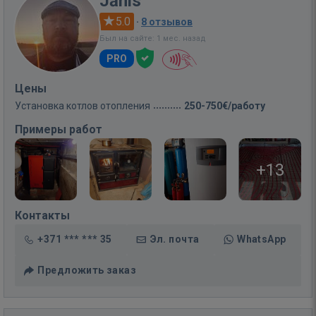
Jānis
5.0
·
8 отзывов
Был на сайте: 1 мес. назад
PRO
Цены
Установка котлов отопления
250-750€/работу
Примеры работ
+13
Контакты
+371 *** *** 35
Эл. почта
WhatsApp
Предложить заказ