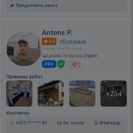
Предложить заказ
Antons P.
4.9
·
107 отзывов
Был на сайте: 8 ч. назад
Latviski, По-русски, English
PRO
Примеры работ
+234
Контакты
+371 *** *** 07
Эл. почта
WhatsApp