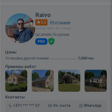
Raivo
5.0
·
59 отзывов
Был на сайте: 16 ч. назад
Latviski, По-русски
PRO
Цены
Установка другой техники
7,00€/час
Примеры работ
+406
Контакты
+371 *** *** 57
Эл. почта
WhatsApp