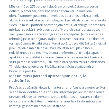
Mēs un mūsu
270
partneri glabājam un piekļūstam personas
datiem, piemēram, pārlūkošanas datiem vai unikālajiem
identifikatoriem jūsu ierīcē. Izvēloties opciju “Es piekrītu”, tiek
Страны
aktivizētas izsekošanas tehnoloģijas, kas atbalsta zem virsraksta
Эстония
“Mēs un mūsu partneri apstrādājam datus, lai sniegtu” norādītos
mērķus, savukārt izvēloties opciju “Noraidīt visu” vai atsaucot
Латвия
savu piekrišanu, šīs tehnoloģijas tiks atspējotas. Ja izsekošanas
tehnoloģijas ir atspējotas, daļa no redzamā satura un reklāmām
Литва
var nebūt jums tik atbilstoša. Varat atkārtoti piekļūt šai izvēlnei, lai
jebkurā laikā mainītu savu izvēli vai atsauktu piekrišanu,
noklikšķinot uz saites “Privātuma preferences” tīmekļa lapas
apakšā vai uz peldošās ikonas tīmekļa lapas apakšējā kreisajā
stūrī, ja tāda ir redzama. Jūsu izvēle būs spēkā mūsu piekrišanas
Tīmekļa vietne ietvaros. Plašāku informāciju skatiet mūsu
Privātuma politikā.
Mēs un mūsu partneri apstrādājam datus, lai
nodrošinātu:
City24.lv
CVbankas.lt
Precīzas atrašanās vietas izmantošana. Ierīces parametru aktīva
City24.ee
Kainos.lt
skenēšana identifikācijas nolūkā. Informācijas ievietošana ierīcē
un/vai piekļuve tai. Personalizētas reklāmas un saturs, reklāmu
GetaPro.lv
Paslaugos.lt
un satura efektivitātes novērtēšana, analītiskā informācija par
GetaPro.ee
auto24.ee
lietotāju grupām un produktu izstrāde.
Skelbiu.lt
KV.ee