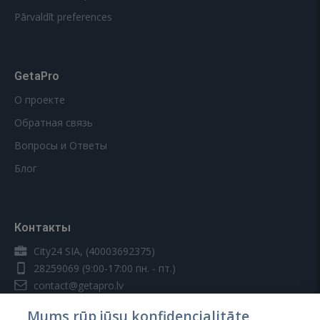
Pārvaldīt preferences
GetaPro
О проекте
Обратная связь
Вопросы и Ответы
Блог
Контакты
City24 SIA, (40003692375)
28259069
(9:00-17:00 пн. - пт.)
contact@getapro.lv
Mums rūp jūsu konfidencialitāte