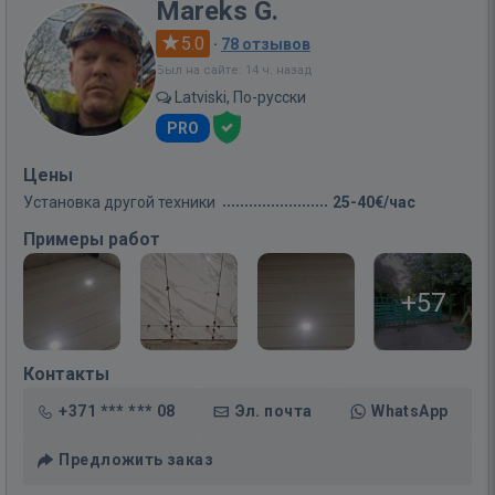
Mareks G.
5.0
·
78 отзывов
Был на сайте: 14 ч. назад
Latviski, По-русски
PRO
Цены
Установка другой техники
25-40€/час
Примеры работ
+57
Контакты
+371 *** *** 08
Эл. почта
WhatsApp
Предложить заказ