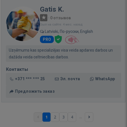
Gatis K.
·
0 отзывов
Был на сайте: 4 мес. назад
Latviski, По-русски, English
PRO
Uzņēmums kas specializējas visa veida apdares darbos un
dažāda veida celtniecības darbos.
Контакты
+371 *** *** 25
Эл. почта
WhatsApp
Предложить заказ
...
1
2
3
4