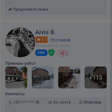
Предложить заказ
Aivis B.
4.7
·
19 отзывов
Был на сайте: 8 ч. назад
PRO
Примеры работ
+113
Контакты
+371 *** *** 45
Эл. почта
WhatsApp