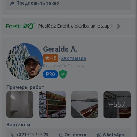
Предложить заказ
Pieslēdz Enefit elektrību un ietaupi!
Geralds A.
4.8
·
29 отзывов
Был на сайте: 7 ч. назад
PRO
Примеры работ
+557
Контакты
+371 *** *** 75
Эл. почта
WhatsApp