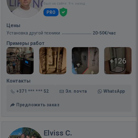
Был на сайте: 9 ч. назад
PRO
Цены
Установка другой техники
20-50€/час
Примеры работ
+126
Контакты
+371 *** *** 52
Эл. почта
WhatsApp
Предложить заказ
Elviss C.