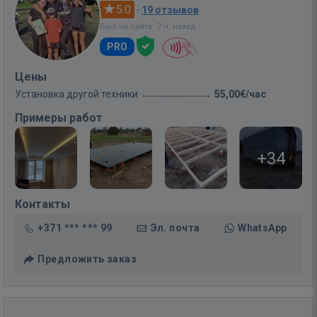
5.0
·
19 отзывов
Был на сайте: 7 ч. назад
PRO
Цены
Установка другой техники
55,00€/час
Примеры работ
+34
Контакты
+371 *** *** 99
Эл. почта
WhatsApp
Предложить заказ