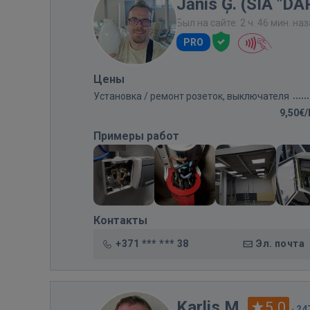
Jānis Ģ. (SIA "D
Был на сайте: 2 ч. 46 мин. на
PRO
Цены
Установка / ремонт розеток, выключателя
9,50€
Примеры работ
Контакты
+371 *** *** 38
Эл. почта
Karlis M.
5.0
·
24