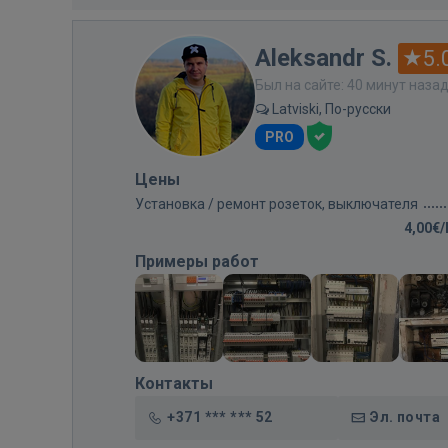
Aleksandr S.
5.
Был на сайте: 40 минут наза
Latviski, По-русски
PRO
Цены
Установка / ремонт розеток, выключателя
4,00€
Примеры работ
Контакты
+371 *** *** 52
Эл. почта