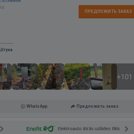
зад
ПРЕДЛОЖИТЬ ЗАКАЗ
/Штука
+101
WhatsApp
Предложить заказ
Elektroauto ātrās uzlādes tīkls