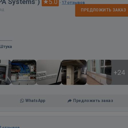
APA Systems")
5.0
·
17 отзывов
зад
ПРЕДЛОЖИТЬ ЗАКАЗ
/Штука
+24
WhatsApp
Предложить заказ
7 отзывов