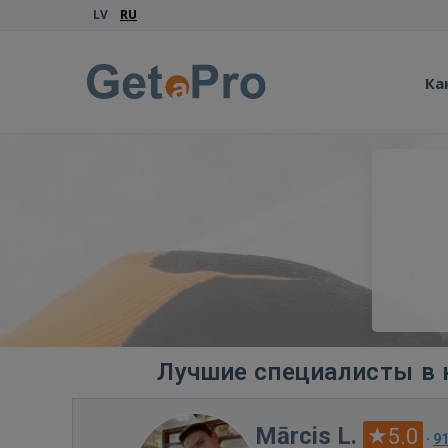
LV
RU
Ка
Лучшие специалисты в 
Mārcis L.
5.0
·
9