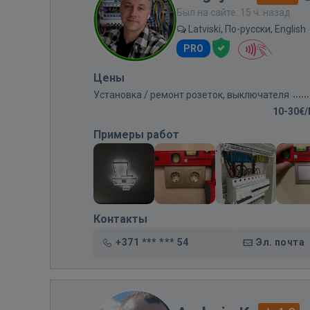
Был на сайте: 15 ч. назад
Latviski, По-русски, English
PRO
Цены
Установка / ремонт розеток, выключателя
10-30€
Примеры работ
Контакты
+371 *** *** 54
Эл. почта