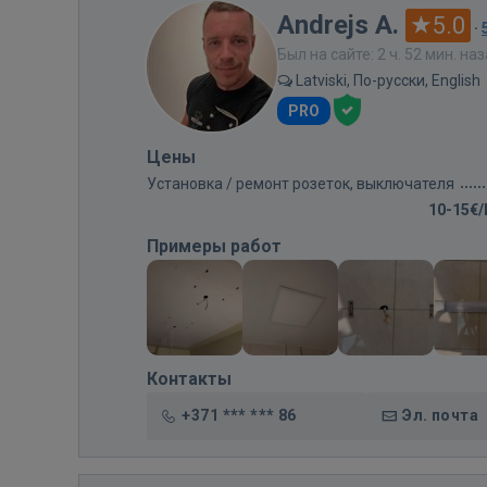
Andrejs A.
5.0
·
Был на сайте: 2 ч. 52 мин. на
Latviski, По-русски, English
PRO
Цены
Установка / ремонт розеток, выключателя
10-15€
Примеры работ
Контакты
+371 *** *** 86
Эл. почта