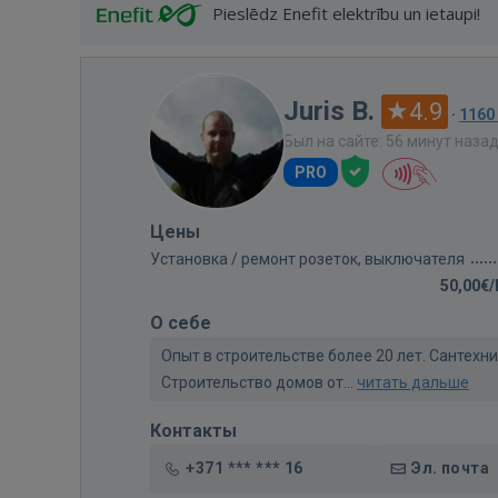
Pieslēdz Enefit elektrību un ietaupi!
Juris B.
4.9
·
1160
Был на сайте: 56 минут наза
PRO
Цены
Установка / ремонт розеток, выключателя
50,00€
О себе
Опыт в строительстве более 20 лет. Сантех
Строительство домов от...
читать дальше
Контакты
+371 *** *** 16
Эл. почта