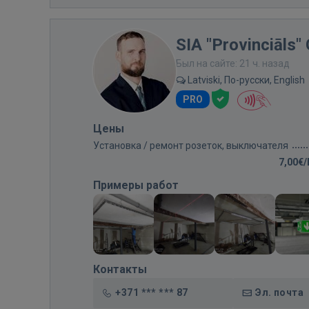
SIA "Provinciāls"
Был на сайте: 21 ч. назад
Latviski, По-русски, English
PRO
Цены
Установка / ремонт розеток, выключателя
7,00€
Примеры работ
Контакты
+371 *** *** 87
Эл. почта