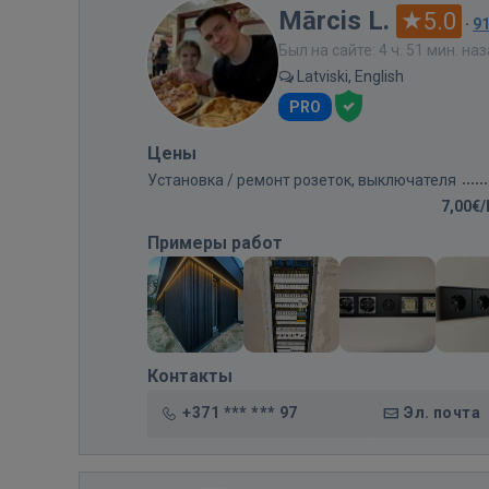
Mārcis L.
5.0
·
9
Был на сайте: 4 ч. 51 мин. на
Latviski, English
PRO
Цены
Установка / ремонт розеток, выключателя
7,00€
Примеры работ
Контакты
+371 *** *** 97
Эл. почта