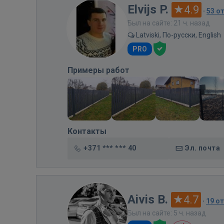
Elvijs P.
4.9
·
53 о
Был на сайте: 21 ч. назад
Latviski, По-русски, English
PRO
Примеры работ
Контакты
+371 *** *** 40
Эл. почта
Aivis B.
4.7
·
19 о
Был на сайте: 5 ч. назад