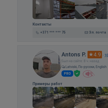
Контакты
+371 *** *** 75
Эл. почта
Antons P.
4.9
·
1
Был на сайте: 8 ч. назад
Latviski, По-русски, English
PRO
Примеры работ