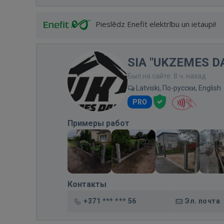
Pieslēdz Enefit elektrību un ietaupi!
SIA "UKZEMES D
Был на сайте: 8 ч. назад
Latviski, По-русски, English
PRO
Примеры работ
Контакты
+371 *** *** 56
Эл. почта