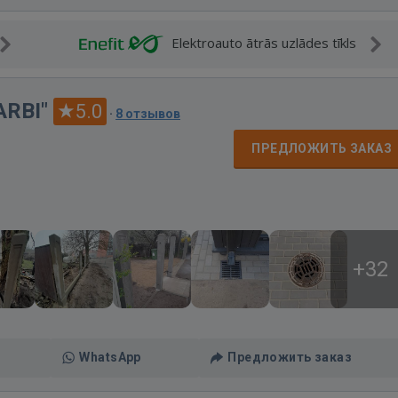
Elektroauto ātrās uzlādes tīkls
ARBI"
5.0
·
8 отзывов
ПРЕДЛОЖИТЬ ЗАКАЗ
+32
WhatsApp
Предложить заказ