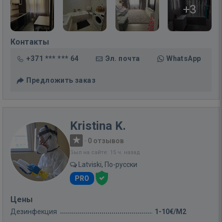
+3
Контакты
+371 *** *** 64
Эл. почта
WhatsApp
Предложить заказ
Kristina K.
·
0 отзывов
Был на сайте: 15 ч. назад
Latviski, По-русски
PRO
Цены
Дезинфекция
1-10€/M2