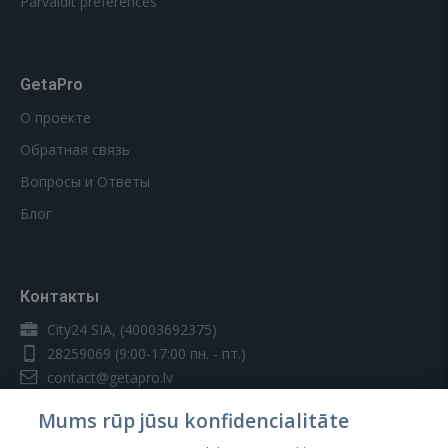
Pārvaldīt preferences
GetaPro
О проекте
Обратная связь
Вопросы и Ответы
Блог
Контакты
City24 SIA, (40003692375)
28259069
(9:00-17:00 пн. - пт.)
contact@getapro.lv
Mums rūp jūsu konfidencialitāte