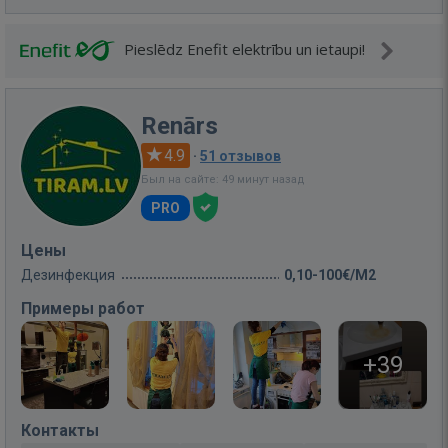
Pieslēdz Enefit elektrību un ietaupi!
Renārs
4.9
·
51 отзывов
Был на сайте: 49 минут назад
PRO
Цены
Дезинфекция
0,10-100€/M2
Примеры работ
+39
Контакты