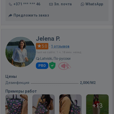
+371 *** *** 46
Эл. почта
WhatsApp
Предложить заказ
Jelena P.
5.0
·
1 отзывов
Был на сайте: 1 ч. 18 мин. назад
Latviski, По-русски
PRO
Цены
Дезинфекция
2,00€/M2
Примеры работ
+13