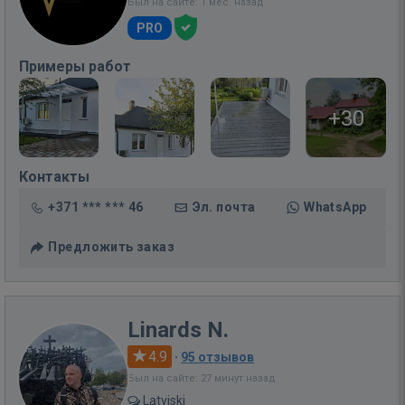
Был на сайте: 1 мес. назад
PRO
Примеры работ
+30
Контакты
+371 *** *** 46
Эл. почта
WhatsApp
Предложить заказ
Linards N.
4.9
·
95 отзывов
Был на сайте: 27 минут назад
Latviski