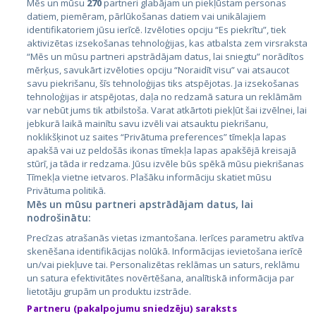
Mēs un mūsu
270
partneri glabājam un piekļūstam personas
datiem, piemēram, pārlūkošanas datiem vai unikālajiem
identifikatoriem jūsu ierīcē. Izvēloties opciju “Es piekrītu”, tiek
Страны
aktivizētas izsekošanas tehnoloģijas, kas atbalsta zem virsraksta
Эстония
“Mēs un mūsu partneri apstrādājam datus, lai sniegtu” norādītos
mērķus, savukārt izvēloties opciju “Noraidīt visu” vai atsaucot
Латвия
savu piekrišanu, šīs tehnoloģijas tiks atspējotas. Ja izsekošanas
tehnoloģijas ir atspējotas, daļa no redzamā satura un reklāmām
Литва
var nebūt jums tik atbilstoša. Varat atkārtoti piekļūt šai izvēlnei, lai
jebkurā laikā mainītu savu izvēli vai atsauktu piekrišanu,
noklikšķinot uz saites “Privātuma preferences” tīmekļa lapas
apakšā vai uz peldošās ikonas tīmekļa lapas apakšējā kreisajā
stūrī, ja tāda ir redzama. Jūsu izvēle būs spēkā mūsu piekrišanas
Tīmekļa vietne ietvaros. Plašāku informāciju skatiet mūsu
Privātuma politikā.
Mēs un mūsu partneri apstrādājam datus, lai
nodrošinātu:
City24.lv
CVbankas.lt
Precīzas atrašanās vietas izmantošana. Ierīces parametru aktīva
City24.ee
Kainos.lt
skenēšana identifikācijas nolūkā. Informācijas ievietošana ierīcē
un/vai piekļuve tai. Personalizētas reklāmas un saturs, reklāmu
GetaPro.lv
Paslaugos.lt
un satura efektivitātes novērtēšana, analītiskā informācija par
GetaPro.ee
auto24.ee
lietotāju grupām un produktu izstrāde.
Skelbiu.lt
KV.ee
Partneru (pakalpojumu sniedzēju) saraksts