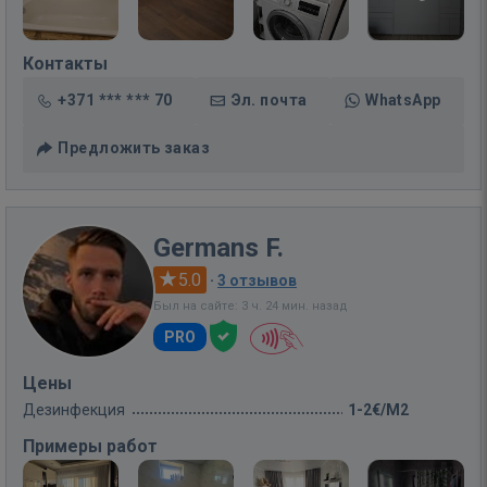
Контакты
+371 *** *** 70
Эл. почта
WhatsApp
Предложить заказ
Germans F.
5.0
·
3 отзывов
Был на сайте: 3 ч. 24 мин. назад
PRO
Цены
Дезинфекция
1-2€/M2
Примеры работ