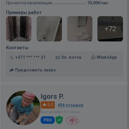
Прочистка канализации
70,00€/час
Примеры работ
+72
Контакты
+371 *** *** 21
Эл. почта
WhatsApp
Предложить заказ
Igors P.
5.0
·
494 отзывов
Был на сайте: 5 ч. назад
PRO