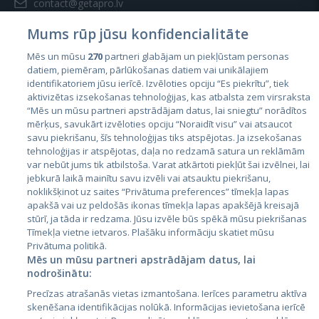
contact@getapro.lv
Mums rūp jūsu konfidencialitāte
Mēs un mūsu
270
partneri glabājam un piekļūstam personas
datiem, piemēram, pārlūkošanas datiem vai unikālajiem
identifikatoriem jūsu ierīcē. Izvēloties opciju “Es piekrītu”, tiek
Страны
aktivizētas izsekošanas tehnoloģijas, kas atbalsta zem virsraksta
Эстония
“Mēs un mūsu partneri apstrādājam datus, lai sniegtu” norādītos
mērķus, savukārt izvēloties opciju “Noraidīt visu” vai atsaucot
Латвия
savu piekrišanu, šīs tehnoloģijas tiks atspējotas. Ja izsekošanas
tehnoloģijas ir atspējotas, daļa no redzamā satura un reklāmām
Литва
var nebūt jums tik atbilstoša. Varat atkārtoti piekļūt šai izvēlnei, lai
jebkurā laikā mainītu savu izvēli vai atsauktu piekrišanu,
noklikšķinot uz saites “Privātuma preferences” tīmekļa lapas
apakšā vai uz peldošās ikonas tīmekļa lapas apakšējā kreisajā
stūrī, ja tāda ir redzama. Jūsu izvēle būs spēkā mūsu piekrišanas
Tīmekļa vietne ietvaros. Plašāku informāciju skatiet mūsu
Privātuma politikā.
Mēs un mūsu partneri apstrādājam datus, lai
nodrošinātu:
City24.lv
CVbankas.lt
Precīzas atrašanās vietas izmantošana. Ierīces parametru aktīva
City24.ee
Kainos.lt
skenēšana identifikācijas nolūkā. Informācijas ievietošana ierīcē