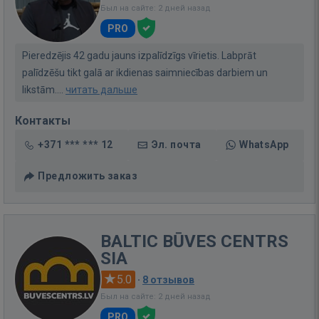
Был на сайте: 2 дней назад
PRO
Pieredzējis 42 gadu jauns izpalīdzīgs vīrietis. Labprāt
palīdzēšu tikt galā ar ikdienas saimniecības darbiem un
likstām....
читать дальше
Контакты
+371 *** *** 12
Эл. почта
WhatsApp
Предложить заказ
BALTIC BŪVES CENTRS
SIA
5.0
·
8 отзывов
Был на сайте: 2 дней назад
PRO