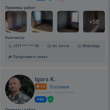
Примеры работ
+50
Контакты
+371 *** *** 55
Эл. почта
WhatsApp
Предложить заказ
Igors K.
4.8
·
73 отзывов
Был на сайте: 26 дней назад
PRO
Примеры работ