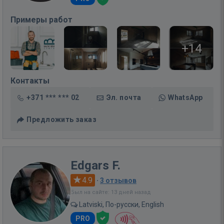
Примеры работ
+14
Контакты
+371 *** *** 02
Эл. почта
WhatsApp
Предложить заказ
Edgars F.
4.9
·
3 отзывов
Был на сайте: 13 дней назад
Latviski, По-русски, English
PRO