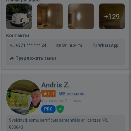
+129
Контакты
+371 *** *** 24
Эл. почта
WhatsApp
Предложить заказ
Andris Z.
5.0
·
605 отзывов
Был на сайте: 7 ч. назад
PRO
Sveicināti, esmu sertificēts santehniķis ar licenzes NR.
000843