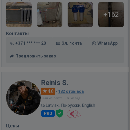
+162
Контакты
+371 *** *** 20
Эл. почта
WhatsApp
Предложить заказ
Reinis S.
4.8
·
182 отзывов
Был на сайте: 5 ч. назад
Latviski, По-русски, English
PRO
Цены