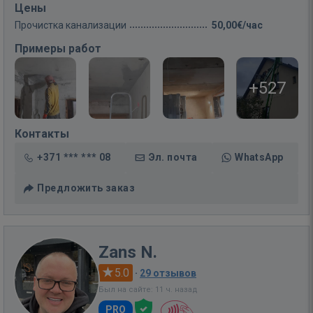
Цены
Прочистка канализации
50,00€/час
Примеры работ
+527
Контакты
+371 *** *** 08
Эл. почта
WhatsApp
Предложить заказ
Zans N.
5.0
·
29 отзывов
Был на сайте: 11 ч. назад
PRO