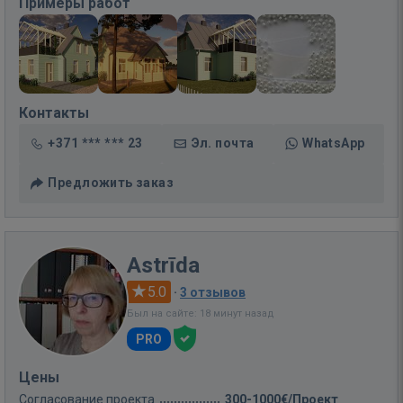
Примеры работ
Контакты
+371 *** *** 23
Эл. почта
WhatsApp
Предложить заказ
Astrīda
5.0
·
3 отзывов
Был на сайте: 18 минут назад
PRO
Цены
Согласование проекта
300-1000€/Проект