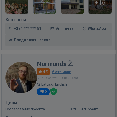
+16
Контакты
+371 *** *** 81
Эл. почта
WhatsApp
Предложить заказ
Normunds Ž.
4.9
·
6 отзывов
Был на сайте: 13 дней назад
Latviski, English
PRO
Цены
Согласование проекта
600-2000€/Проект