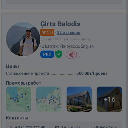
Ģirts Balodis
5.0
·
32 отзывов
Был на сайте: 1 ч. 59 мин. назад
Latviski, По-русски, English
PRO
Цены
Согласование проекта
500,00€/Проект
Примеры работ
+16
Контакты
+371 *** *** 80
Эл. почта
WhatsApp