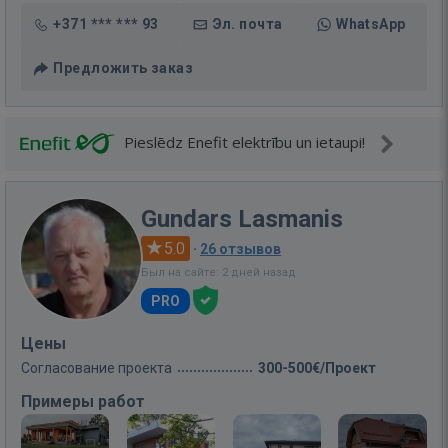
+371 *** *** 93
Эл. почта
WhatsApp
Предложить заказ
Pieslēdz Enefit elektrību un ietaupi!
Gundars Lasmanis
5.0
·
26 отзывов
Был на сайте: 2 дней назад
PRO
Цены
Согласование проекта
300-500€/Проект
Примеры работ