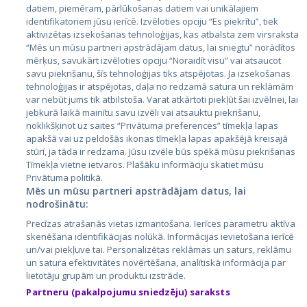
datiem, piemēram, pārlūkošanas datiem vai unikālajiem
identifikatoriem jūsu ierīcē. Izvēloties opciju “Es piekrītu”, tiek
Страны
aktivizētas izsekošanas tehnoloģijas, kas atbalsta zem virsraksta
Эстония
“Mēs un mūsu partneri apstrādājam datus, lai sniegtu” norādītos
mērķus, savukārt izvēloties opciju “Noraidīt visu” vai atsaucot
Латвия
savu piekrišanu, šīs tehnoloģijas tiks atspējotas. Ja izsekošanas
tehnoloģijas ir atspējotas, daļa no redzamā satura un reklāmām
Литва
var nebūt jums tik atbilstoša. Varat atkārtoti piekļūt šai izvēlnei, lai
jebkurā laikā mainītu savu izvēli vai atsauktu piekrišanu,
noklikšķinot uz saites “Privātuma preferences” tīmekļa lapas
apakšā vai uz peldošās ikonas tīmekļa lapas apakšējā kreisajā
stūrī, ja tāda ir redzama. Jūsu izvēle būs spēkā mūsu piekrišanas
Tīmekļa vietne ietvaros. Plašāku informāciju skatiet mūsu
Privātuma politikā.
Mēs un mūsu partneri apstrādājam datus, lai
nodrošinātu:
City24.lv
CVbankas.lt
Precīzas atrašanās vietas izmantošana. Ierīces parametru aktīva
City24.ee
Kainos.lt
skenēšana identifikācijas nolūkā. Informācijas ievietošana ierīcē
un/vai piekļuve tai. Personalizētas reklāmas un saturs, reklāmu
GetaPro.lv
Paslaugos.lt
un satura efektivitātes novērtēšana, analītiskā informācija par
GetaPro.ee
auto24.ee
lietotāju grupām un produktu izstrāde.
Skelbiu.lt
KV.ee
Partneru (pakalpojumu sniedzēju) saraksts
Autoplius.lt
Osta.ee