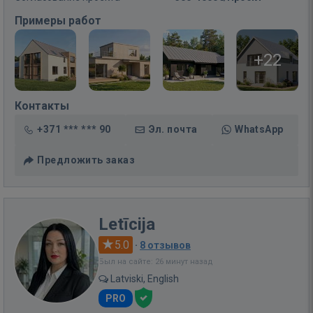
Примеры работ
+22
Контакты
+371 *** *** 90
Эл. почта
WhatsApp
Предложить заказ
Letīcija
5.0
·
8 отзывов
Был на сайте: 26 минут назад
Latviski, English
PRO