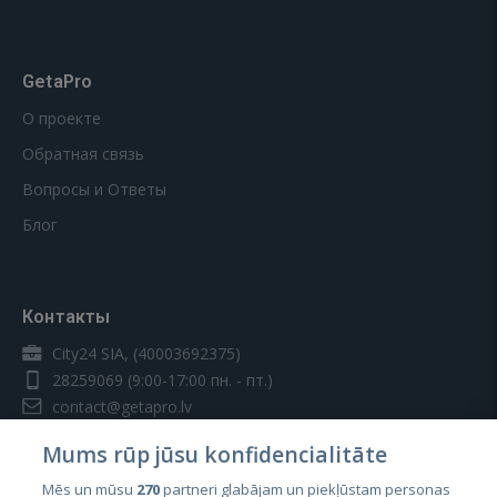
GetaPro
О проекте
Обратная связь
Вопросы и Ответы
Блог
Контакты
City24 SIA, (40003692375)
28259069
(9:00-17:00 пн. - пт.)
contact@getapro.lv
Mums rūp jūsu konfidencialitāte
Mēs un mūsu
270
partneri glabājam un piekļūstam personas