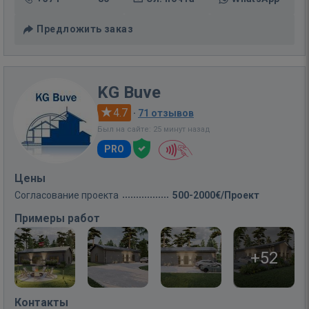
Предложить заказ
KG Buve
4.7
·
71 отзывов
Был на сайте: 25 минут назад
PRO
Цены
Согласование проекта
500-2000€/Проект
Примеры работ
+52
Контакты