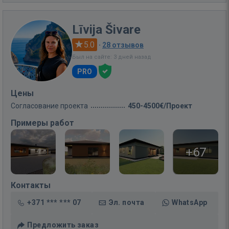
Līvija Šivare
5.0
·
28 отзывов
Был на сайте: 3 дней назад
PRO
Цены
Согласование проекта
450-4500€/Проект
Примеры работ
+67
Контакты
+371 *** *** 07
Эл. почта
WhatsApp
Предложить заказ