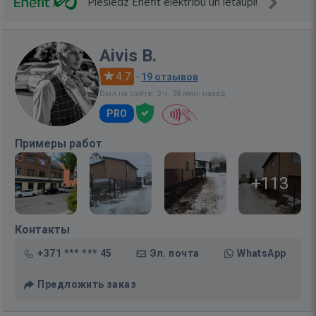
Pieslēdz Enefit elektrību un ietaupi!
Aivis B.
4.7
·
19 отзывов
Был на сайте: 3 ч. 38 мин. назад
PRO
Примеры работ
+113
Контакты
+371 *** *** 45
Эл. почта
WhatsApp
Предложить заказ