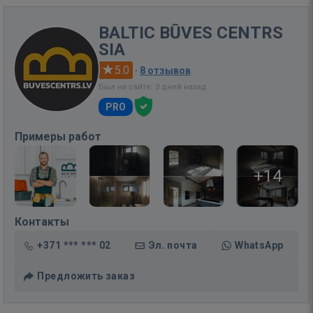
BALTIC BŪVES CENTRS
SIA
5.0
·
8 отзывов
Был на сайте: 3 дней назад
PRO
Примеры работ
+14
Контакты
+371 *** *** 02
Эл. почта
WhatsApp
Предложить заказ