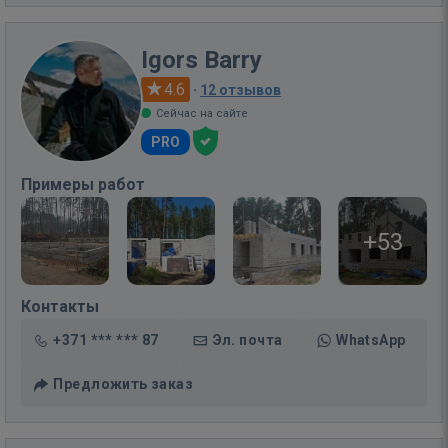
Igors Barry
4.6
·
12 отзывов
Сейчас на сайте
PRO
Примеры работ
+53
Контакты
+371 *** *** 87
Эл. почта
WhatsApp
Предложить заказ