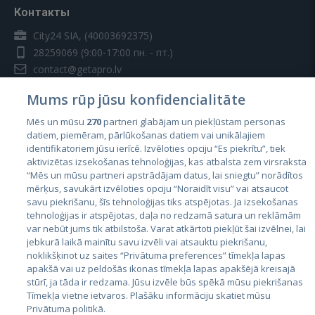
Контакты
City24 SIA, (40003692375)
28259069
(9:00-17:00 пн. - пт.)
contact@getapro.lv
Mums rūp jūsu konfidencialitāte
Mēs un mūsu
270
partneri glabājam un piekļūstam personas
datiem, piemēram, pārlūkošanas datiem vai unikālajiem
identifikatoriem jūsu ierīcē. Izvēloties opciju “Es piekrītu”, tiek
Страны
aktivizētas izsekošanas tehnoloģijas, kas atbalsta zem virsraksta
Эстония
“Mēs un mūsu partneri apstrādājam datus, lai sniegtu” norādītos
mērķus, savukārt izvēloties opciju “Noraidīt visu” vai atsaucot
Латвия
savu piekrišanu, šīs tehnoloģijas tiks atspējotas. Ja izsekošanas
tehnoloģijas ir atspējotas, daļa no redzamā satura un reklāmām
Литва
var nebūt jums tik atbilstoša. Varat atkārtoti piekļūt šai izvēlnei, lai
jebkurā laikā mainītu savu izvēli vai atsauktu piekrišanu,
noklikšķinot uz saites “Privātuma preferences” tīmekļa lapas
apakšā vai uz peldošās ikonas tīmekļa lapas apakšējā kreisajā
stūrī, ja tāda ir redzama. Jūsu izvēle būs spēkā mūsu piekrišanas
Tīmekļa vietne ietvaros. Plašāku informāciju skatiet mūsu
Privātuma politikā.