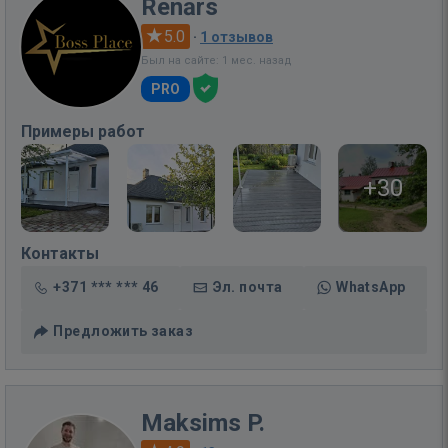
Renārs
5.0
·
1 отзывов
Был на сайте: 1 мес. назад
PRO
Примеры работ
+30
Контакты
+371 *** *** 46
Эл. почта
WhatsApp
Предложить заказ
Maksims P.